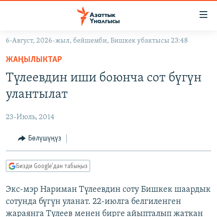
Линктер
Мазмунга
өтүңүз
6-Август, 2026-жыл, бейшемби, Бишкек убактысы 23:48
Навигацияга
ЖАҢЫЛЫКТАР
өтүңүз
ЖАҢЫЛЫКТАР
КЫРГЫЗСТАН
Издөөгө
Түлеевдин иши боюнча сот бүгүн
салыңыз
ДҮЙНӨ
КЫРГЫЗСТАН
улантылат
УКРАИНА
САЯСАТ
ДҮЙНӨ
23-Июль, 2014
АТАЙЫН ИЛИКТӨӨ
ЭКОНОМИКА
БОРБОР АЗИЯ
ТВ ПРОГРАММАЛАР
Бөлүшүңүз
МАДАНИЯТ
ПОДКАСТ
БҮГҮН АЗАТТЫКТА
Бизди Google'дан табыңыз
ӨЗГӨЧӨ ПИКИР
ЭКСПЕРТТЕР ТАЛДАЙТ
Экс-мэр Нариман Түлеевдин соту Бишкек шаардык
БИЗ ЖАНА ДҮЙНӨ
Русский
сотунда бүгүн уланат. 22-июлга белгиленген
ДАНИСТЕ
жараянга Түлеев менен бирге айыпталып жаткан