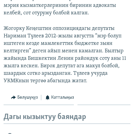
мэрия кызматкерлеринин биринин адвокаты
ОНЛАЙН ШЕРИНЕ
ЭЖЕ-СИҢДИЛЕР
келбей, сот отуруму болбой калган.
АЗАТТЫК+
ЫҢГАЙСЫЗ СУРООЛОР
Жогорку Кеңештин оппозициядагы депутаты
Нариман Түлеев 2012-жылы августта “мэр болуп
иштеген кезде мамлекеттик бюджетке зыян
ЭЕ/АРнун бардык сайттары
келтирген” деген айып менен камалган. Былтыр
жайында Бишкектин Ленин райондук соту аны 11
жылга кескен. Бирок депутат ага макул болбой,
шаардык сотко арызданган. Түлеев учурда
УКМКнын тергөө абагында жатат.
Бөлүшүңүз
Катталыңыз
Дагы кызыктуу баяндар