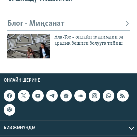
Блог - Миңсанат
Ала-Тоо – онлайн таалимдин эл
аралык бешиги болууга тийиш
ОНЛАЙН ШЕРИНЕ
БИЗ ЖӨНҮНДӨ