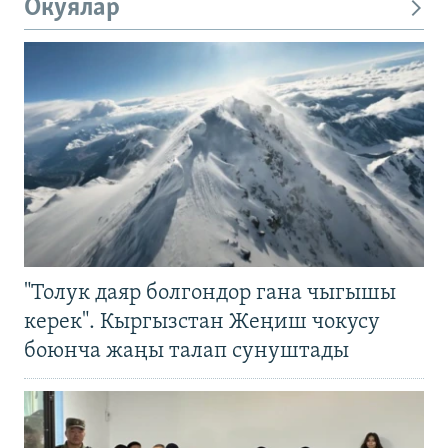
Окуялар
"Толук даяр болгондор гана чыгышы
керек". Кыргызстан Жеңиш чокусу
боюнча жаңы талап сунуштады