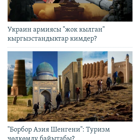
Украин армиясы "жок кылган"
кыргызстандыктар кимдер?
"Борбор Азия Шенгени": Туризм
чөлкөмдү байытабы?