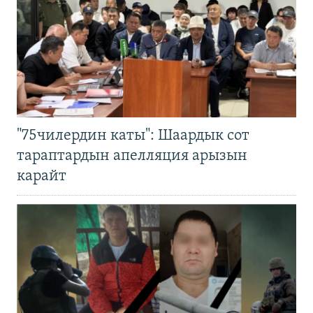
"75чилердин каты": Шаардык сот
тараптардын апелляция арызын
карайт