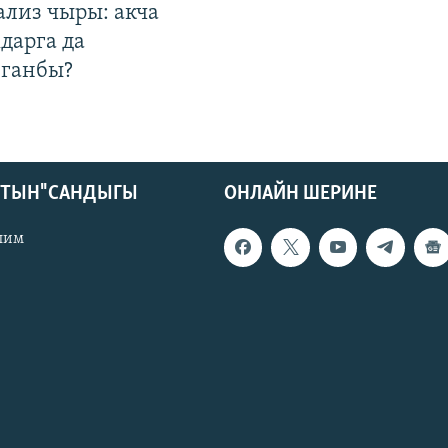
ализ чыры: акча
дарга да
лганбы?
КТЫН" САНДЫГЫ
ОНЛАЙН ШЕРИНЕ
лим