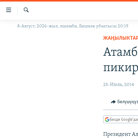
Линктер
Мазмунга
өтүңүз
Издөө
8-Август, 2026-жыл, ишемби, Бишкек убактысы 20:19
ЖАҢЫЛЫКТАР
Навигацияга
өтүңүз
ЖАҢЫЛЫКТА
КЫРГЫЗСТАН
Издөөгө
Атамб
ДҮЙНӨ
КЫРГЫЗСТАН
салыңыз
УКРАИНА
САЯСАТ
ДҮЙНӨ
пикир
АТАЙЫН ИЛИКТӨӨ
ЭКОНОМИКА
БОРБОР АЗИЯ
ТВ ПРОГРАММАЛАР
МАДАНИЯТ
25-Июль, 2014
ПОДКАСТ
БҮГҮН АЗАТТЫКТА
Бөлүшүңү
ӨЗГӨЧӨ ПИКИР
ЭКСПЕРТТЕР ТАЛДАЙТ
БИЗ ЖАНА ДҮЙНӨ
Бизди Google'д
ДАНИСТЕ
Президент Ал