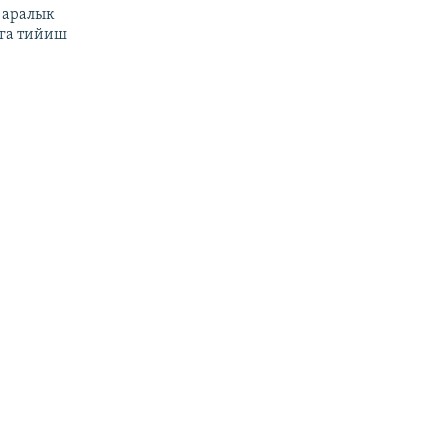
 аралык
га тийиш