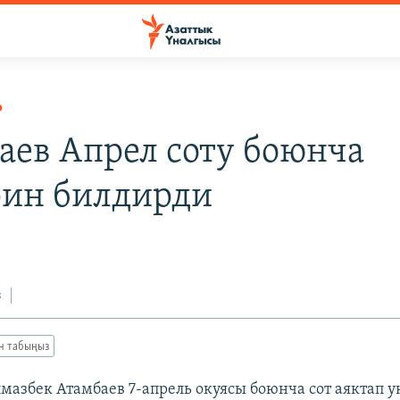
Р
аев Апрел соту боюнча
ин билдирди
з
ан табыңыз
мазбек Атамбаев 7-апрель окуясы боюнча сот аяктап у