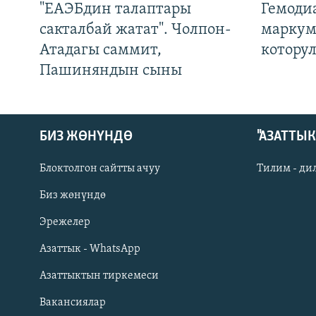
"ЕАЭБдин талаптары
Гемоди
сакталбай жатат". Чолпон-
маркум
Атадагы саммит,
котору
Пашиняндын сыны
БИЗ ЖӨНҮНДӨ
"АЗАТТЫ
Блоктолгон сайтты ачуу
Тилим - ди
Биз жөнүндө
Русский
Эрежелер
Азаттык - WhatsApp
ОНЛАЙН ШЕРИНЕ
Азаттыктын тиркемеси
Вакансиялар