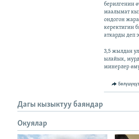
ЭЖЕ-СИҢДИЛЕР
берилгенин ө
маалымат кыз
АЗАТТЫК+
ондогон жара
ЫҢГАЙСЫЗ СУРООЛОР
керектигин б
аткарды деп э
3,5 жылдан у
ылайык, мурд
минерлер өм
Бөлүшүңү
Дагы кызыктуу баяндар
Окуялар