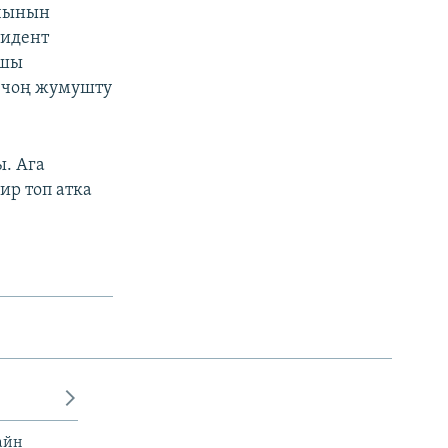
шчынын
зидент
ышы
н чоң жумушту
ы. Ага
ир топ атка
айн