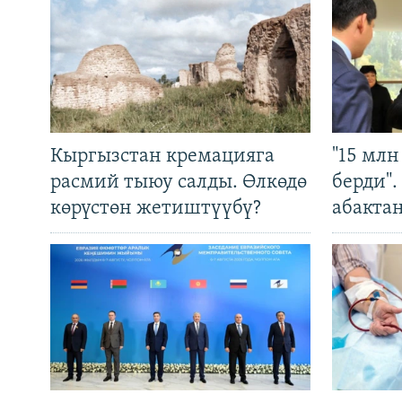
Кыргызстан кремацияга
"15 мл
расмий тыюу салды. Өлкөдө
берди"
көрүстөн жетиштүүбү?
абакта