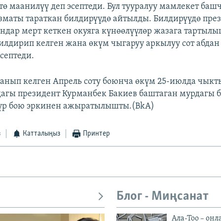
тө маанилүү деп эсептеди. Бул тууралуу мамлекет ба
маты тараткан билдирүүдө айтылды. Билдирүүдө пре
ндар мерт кеткен окуяга күнөөлүүлөр жазага тартыл
илдирип келген жана өкүм чыгаруу аркылуу сот абда
септеди.
ланып келген Апрель соту боюнча өкүм 25-июлда чыкт
агы президент Курманбек Бакиев баштаган мурдагы б
үр бою эркинен ажыратылышты.(BkA)
з
Катталыңыз
Принтер
Блог - Миңсанат
Ала-Тоо – онл