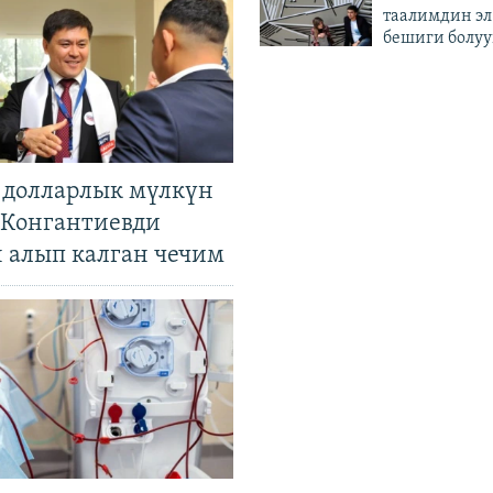
таалимдин эл
бешиги болуу
н долларлык мүлкүн
. Конгантиевди
н алып калган чечим