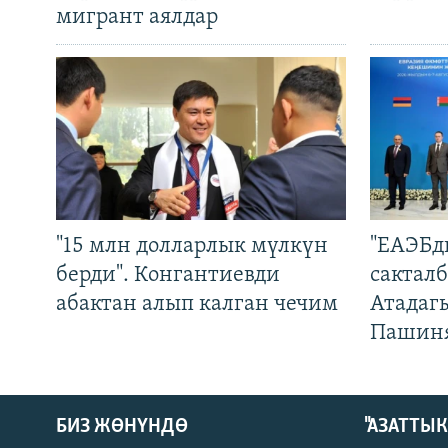
мигрант аялдар
"15 млн долларлык мүлкүн
"ЕАЭБд
берди". Конгантиевди
сакталб
абактан алып калган чечим
Атадаг
Пашин
БИЗ ЖӨНҮНДӨ
"АЗАТТЫ