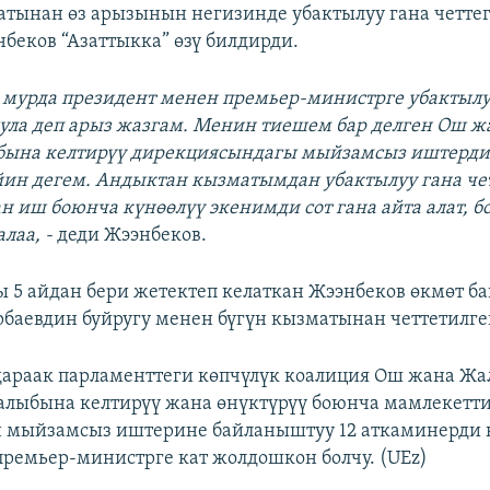
атынан өз арызынын негизинде убактылуу гана четтег
нбеков “Азаттыкка” өзү билдирди.
н мурда президент менен премьер-министрге убактыл
гула деп арыз жазгам. Менин тиешем бар делген Ош ж
бына келтирүү дирекциясындагы мыйзамсыз иштерди
ин дегем. Андыктан кызматымдан убактылуу гана че
н иш боюнча күнөөлүү экенимди сот гана айта алат, б
лаа, -
деди Жээнбеков.
 5 айдан бери жетектеп келаткан Жээнбеков өкмөт 
баевдин буйругу менен бүгүн кызматынан четтетилге
араак парламенттеги көпчүлүк коалиция Ош жана Жа
лыбына келтирүү жана өнүктүрүү боюнча мамлекетт
 мыйзамсыз иштерине байланыштуу 12 аткаминерди 
премьер-министрге кат жолдошкон болчу. (UEz)