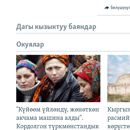
Бөлүшүңү
Дагы кызыктуу баяндар
Окуялар
"Күйөөм үйлөндү, жөнөткөн
Кыргыз
акчама машина алды".
расмий
Кордолгон түркмөнстандык
көрүст