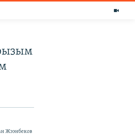
арызым
им
ан Жээнбеков