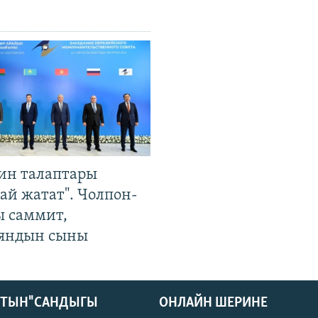
ин талаптары
ай жатат". Чолпон-
ы саммит,
яндын сыны
КТЫН" САНДЫГЫ
ОНЛАЙН ШЕРИНЕ