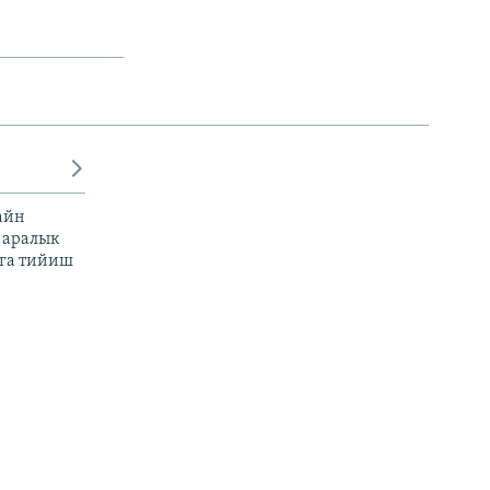
айн
 аралык
га тийиш