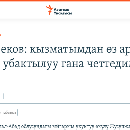
Р
еков: кызматымдан өз 
 убактылуу гана четтед
з
ан табыңыз
ал-Абад облусундагы ыйгарым укуктуу өкүлү Жусупж