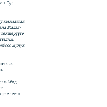
ен. Бул
уу кызматтан
ана Жалал-
 текшерүүгө
ттедим.
олбосо мунун
башчысы
н.
лал-Абад
ик
кызматтан