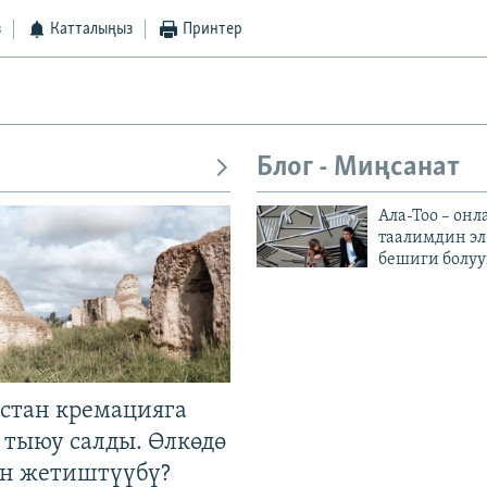
з
Катталыңыз
Принтер
Блог - Миңсанат
Ала-Тоо – онл
таалимдин эл
бешиги болуу
стан кремацияга
 тыюу салды. Өлкөдө
өн жетиштүүбү?