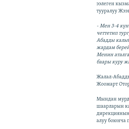
ЭЖЕ-СИҢДИЛЕР
ээлеген кызм
тууралуу Жээ
АЗАТТЫК+
ЫҢГАЙСЫЗ СУРООЛОР
- Мен 3-4 кү
четтетип тур
Абадды калы
жардам берей
Менин аталга
баары куру жа
Жалал-Абадды
Жоомарт Отор
Мындан мурд
шаарларын ка
дирекциянын
алуу боюнча 