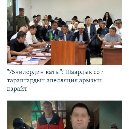
"75чилердин каты": Шаардык сот
тараптардын апелляция арызын
карайт