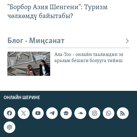
"Борбор Азия Шенгени": Туризм
чөлкөмдү байытабы?
Блог - Миңсанат
Ала-Тоо – онлайн таалимдин эл
аралык бешиги болууга тийиш
ОНЛАЙН ШЕРИНЕ