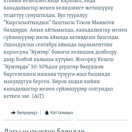
атайын кеңешмесинде каралып, анда
ОНЛАЙН ШЕРИНЕ
ЭЖЕ-СИҢДИЛЕР
канадалыктар менен келишимге жетишүүнү
тездетүү сунушталды. Бул тууралуу
АЗАТТЫК+
“Кыргызалтындын” башчысы Токон Мамытов
ЫҢГАЙСЫЗ СУРООЛОР
билдирди. Анын айтымында, канадалыктар менен
сүйлөшүүлөр июль айында активдеше баштады.
Ошондуктан сентябрь айында парламенттин
ЭЕ/АРнун бардык сайттары
кароосуна "Кумтөр" боюнча келишим долбоору
даяр болбой калышы күтүлөт. Жогорку Кеңеш
"Кумтөрдө" 50-50%дан үлүштөр бөлүшкөн
биргелешкен ишкана түзүүгө жыл башында
макулдугун берген. Бирок андан кийин
канадалыктар менен сүйлөшүүлөр солгундап
кеткен эле. (AiT)
Бөлүшүңүз
Катталыңыз