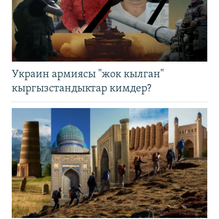
Украин армиясы "жок кылган"
кыргызстандыктар кимдер?