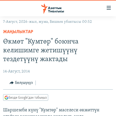
Линктер
Мазмунга
өтүңүз
7-Август, 2026-жыл, жума, Бишкек убактысы 00:52
Навигацияга
ЖАҢЫЛЫКТАР
өтүңүз
ЖАҢЫЛЫКТАР
КЫРГЫЗСТАН
Издөөгө
Өкмөт "Кумтөр" боюнча
салыңыз
ДҮЙНӨ
КЫРГЫЗСТАН
келишимге жетишүүнү
УКРАИНА
САЯСАТ
ДҮЙНӨ
тездетүүнү жактады
АТАЙЫН ИЛИКТӨӨ
ЭКОНОМИКА
БОРБОР АЗИЯ
14-Август, 2014
ТВ ПРОГРАММАЛАР
МАДАНИЯТ
Бөлүшүңүз
ПОДКАСТ
БҮГҮН АЗАТТЫКТА
ӨЗГӨЧӨ ПИКИР
ЭКСПЕРТТЕР ТАЛДАЙТ
Бизди Google'дан табыңыз
БИЗ ЖАНА ДҮЙНӨ
Русский
Шаршемби күнү "Кумтөр" маселеси өкмөттүн
ДАНИСТЕ