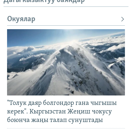
Дагы кызыктуу баяндар
Окуялар
"Толук даяр болгондор гана чыгышы
керек". Кыргызстан Жеңиш чокусу
боюнча жаңы талап сунуштады