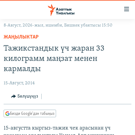
Линктер
Мазмунга
өтүңүз
8-Август, 2026-жыл, ишемби, Бишкек убактысы 15:50
Навигацияга
ЖАҢЫЛЫКТАР
өтүңүз
ЖАҢЫЛЫКТАР
КЫРГЫЗСТАН
Издөөгө
Тажикстандык үч жаран 33
салыңыз
ДҮЙНӨ
КЫРГЫЗСТАН
килограмм маңзат менен
УКРАИНА
САЯСАТ
ДҮЙНӨ
кармалды
АТАЙЫН ИЛИКТӨӨ
ЭКОНОМИКА
БОРБОР АЗИЯ
15-Август, 2014
ТВ ПРОГРАММАЛАР
МАДАНИЯТ
Бөлүшүңүз
ПОДКАСТ
БҮГҮН АЗАТТЫКТА
ӨЗГӨЧӨ ПИКИР
ЭКСПЕРТТЕР ТАЛДАЙТ
Бизди Google'дан табыңыз
БИЗ ЖАНА ДҮЙНӨ
Русский
15-августта кыргыз-тажик чек арасынан үч
ДАНИСТЕ