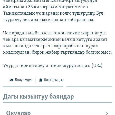
чакырым аралыктагы Кызыл-Арт ашуусунун
ОНЛАЙН ШЕРИНЕ
ЭЖЕ-СИҢДИЛЕР
аймагынан 33 килограмм маңзат менен
Тажикстандын үч жараны колго түшүрүлдү. Бул
АЗАТТЫК+
тууралуу чек ара кызматынан кабарлашты.
ЫҢГАЙСЫЗ СУРООЛОР
Чек арадан мыйзамсыз өткөн тажик жарандары
ЭЕ/АРнун бардык сайттары
чек ара кызматкерлеринен качып кетүүгө аракет
кылышканда чек арачылар тарабынан курал
колдонулган, бирок жабыр тарткандар болгон эмес.
Учурда териштирүү иштери жүрүп жатат. (UEz)
Бөлүшүңүз
Катталыңыз
Дагы кызыктуу баяндар
Окуялар