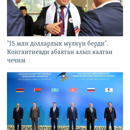
"15 млн долларлык мүлкүн берди".
Конгантиевди абактан алып калган
чечим