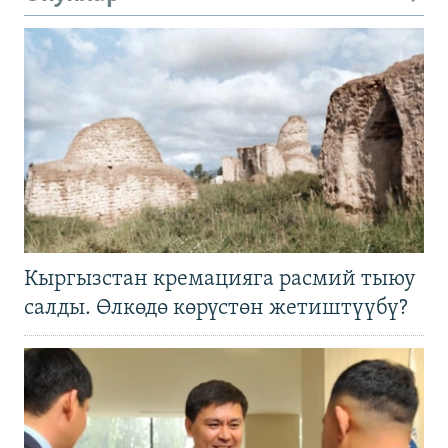
Кыргызстан кремацияга расмий тыюу
салды. Өлкөдө көрүстөн жетиштүүбү?