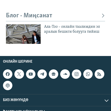
Блог - Миңсанат
Ала-Тоо – онлайн таалимдин эл
аралык бешиги болууга тийиш
ОНЛАЙН ШЕРИНЕ
БИЗ ЖӨНҮНДӨ