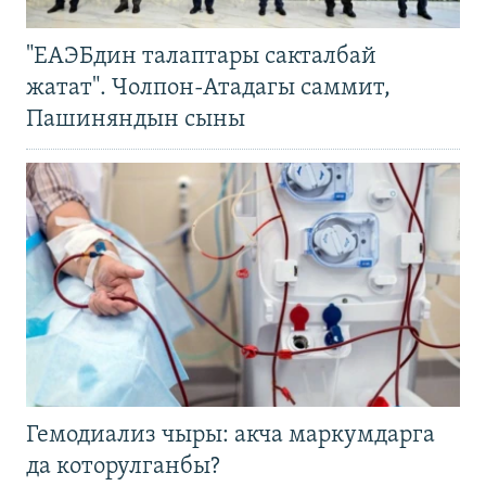
"ЕАЭБдин талаптары сакталбай
жатат". Чолпон-Атадагы саммит,
Пашиняндын сыны
Гемодиализ чыры: акча маркумдарга
да которулганбы?