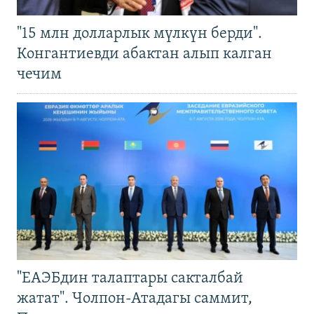
"15 млн долларлык мүлкүн берди".
Конгантиевди абактан алып калган
чечим
"ЕАЭБдин талаптары сакталбай
жатат". Чолпон-Атадагы саммит,