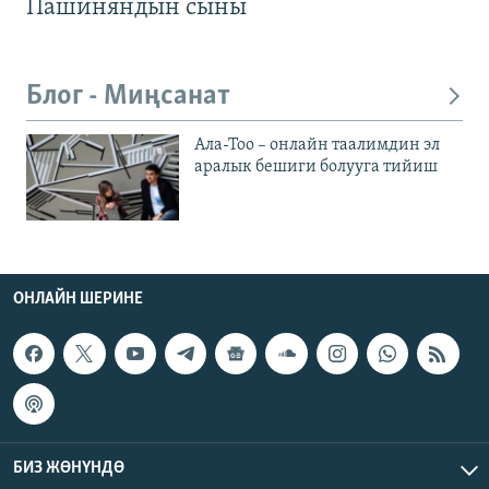
Пашиняндын сыны
Блог - Миңсанат
Ала-Тоо – онлайн таалимдин эл
аралык бешиги болууга тийиш
ОНЛАЙН ШЕРИНЕ
БИЗ ЖӨНҮНДӨ