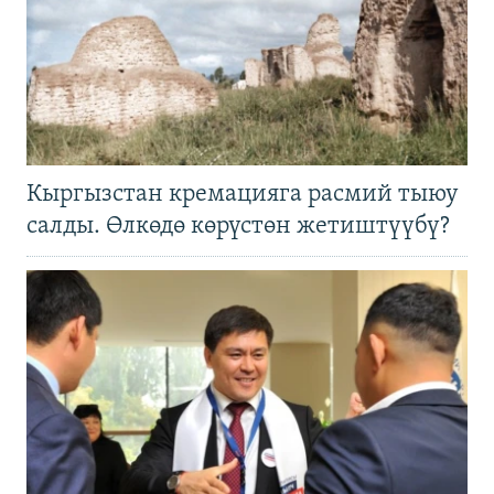
Кыргызстан кремацияга расмий тыюу
салды. Өлкөдө көрүстөн жетиштүүбү?