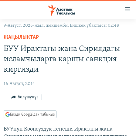
Линктер
Мазмунга
өтүңүз
9-Август, 2026-жыл, жекшемби, Бишкек убактысы 02:48
Навигацияга
ЖАҢЫЛЫКТАР
өтүңүз
ЖАҢЫЛЫКТАР
КЫРГЫЗСТАН
Издөөгө
БУУ Ирактагы жана Сириядагы
салыңыз
ДҮЙНӨ
КЫРГЫЗСТАН
исламчыларга каршы санкция
УКРАИНА
САЯСАТ
ДҮЙНӨ
киргизди
АТАЙЫН ИЛИКТӨӨ
ЭКОНОМИКА
БОРБОР АЗИЯ
16-Август, 2014
ТВ ПРОГРАММАЛАР
МАДАНИЯТ
Бөлүшүңүз
ПОДКАСТ
БҮГҮН АЗАТТЫКТА
ӨЗГӨЧӨ ПИКИР
ЭКСПЕРТТЕР ТАЛДАЙТ
Бизди Google'дан табыңыз
БИЗ ЖАНА ДҮЙНӨ
Русский
БУУнун Коопсуздук кеңеши Ирактагы жана
ДАНИСТЕ