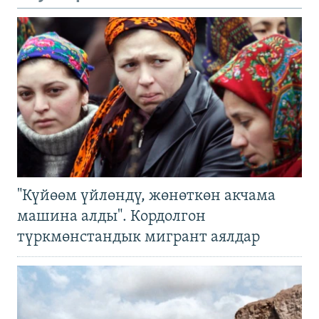
"Күйөөм үйлөндү, жөнөткөн акчама
машина алды". Кордолгон
түркмөнстандык мигрант аялдар