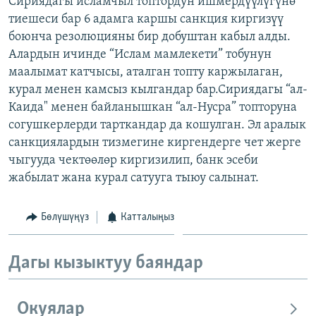
Сириядагы исламчыл топтордун ишмердүүлүгүнө
ОНЛАЙН ШЕРИНЕ
ЭЖЕ-СИҢДИЛЕР
тиешеси бар 6 адамга каршы санкция киргизүү
боюнча резолюцияны бир добуштан кабыл алды.
АЗАТТЫК+
Алардын ичинде “Ислам мамлекети” тобунун
ЫҢГАЙСЫЗ СУРООЛОР
маалымат катчысы, аталган топту каржылаган,
курал менен камсыз кылгандар бар.Сириядагы “ал-
Каида" менен байланышкан “ал-Нусра” топторуна
ЭЕ/АРнун бардык сайттары
согушкерлерди тарткандар да кошулган. Эл аралык
санкциялардын тизмегине киргендерге чет жерге
чыгууда чектөөлөр киргизилип, банк эсеби
жабылат жана курал сатууга тыюу салынат.
Бөлүшүңүз
Катталыңыз
Дагы кызыктуу баяндар
Окуялар