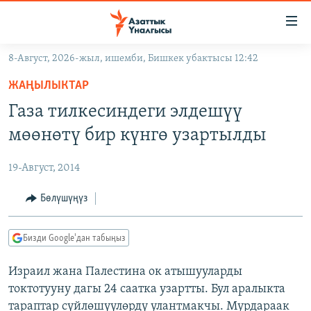
Линктер
Мазмунга
өтүңүз
8-Август, 2026-жыл, ишемби, Бишкек убактысы 12:42
Навигацияга
ЖАҢЫЛЫКТАР
өтүңүз
ЖАҢЫЛЫКТАР
КЫРГЫЗСТАН
Издөөгө
Газа тилкесиндеги элдешүү
салыңыз
ДҮЙНӨ
КЫРГЫЗСТАН
мөөнөтү бир күнгө узартылды
УКРАИНА
САЯСАТ
ДҮЙНӨ
19-Август, 2014
АТАЙЫН ИЛИКТӨӨ
ЭКОНОМИКА
БОРБОР АЗИЯ
ТВ ПРОГРАММАЛАР
Бөлүшүңүз
МАДАНИЯТ
ПОДКАСТ
БҮГҮН АЗАТТЫКТА
Бизди Google'дан табыңыз
ӨЗГӨЧӨ ПИКИР
ЭКСПЕРТТЕР ТАЛДАЙТ
Израил жана Палестина ок атышууларды
БИЗ ЖАНА ДҮЙНӨ
Русский
токтотууну дагы 24 саатка узартты. Бул аралыкта
ДАНИСТЕ
тараптар сүйлөшүүлөрдү улантмакчы. Мурдараак