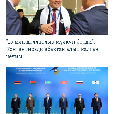
"15 млн долларлык мүлкүн берди".
Конгантиевди абактан алып калган
чечим