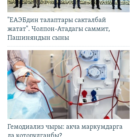
"ЕАЭБдин талаптары сакталбай
жатат". Чолпон-Атадагы саммит,
Пашиняндын сыны
Гемодиализ чыры: акча маркумдарга
да которулганбы?