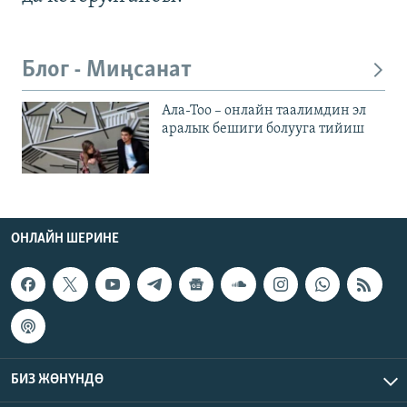
Блог - Миңсанат
Ала-Тоо – онлайн таалимдин эл
аралык бешиги болууга тийиш
ОНЛАЙН ШЕРИНЕ
БИЗ ЖӨНҮНДӨ