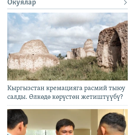
Окуялар
Кыргызстан кремацияга расмий тыюу
салды. Өлкөдө көрүстөн жетиштүүбү?