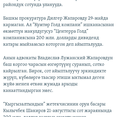
райондук сотунда уланууда.
ОНЛАЙН ШЕРИНЕ
ЭЖЕ-СИҢДИЛЕР
АЗАТТЫК+
Башкы прокуратура Дилгер Жапаровду 29-майда
ЫҢГАЙСЫЗ СУРООЛОР
кармаган. Ал “Кумтөр Голд компани” ишканасынан
өкмөттүн макулдугусуз “Центерра Голд”
компаниясына 200 млн. долларды дивиденд
ЭЕ/АРнун бардык сайттары
катары мыйзамсыз которгон деп айыпталууда.
Анын адвокаты Владислав Лужанский Жапаровдун
баш коргоо чарасын өзгөртүүнү суранып, сотко
кайрылган. Бирок, сот айыпталуучу эркиндикте
жүрүп, күбөлөргө таасир этиши ыктымал деген
жүйө менен өткөн жумада арызды
канааттандырган эмес.
“Кыргызалтындын” жетекчисинин орун басары
Кылычбек Шакиров 21-августтагы сот жараянында