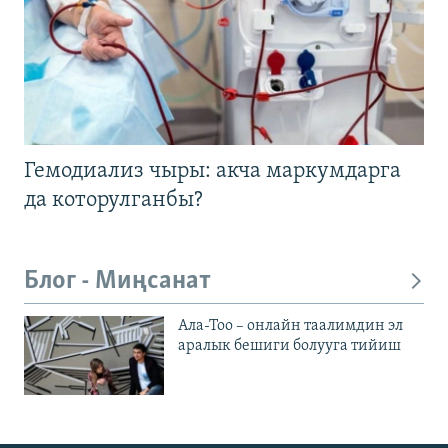
Гемодиализ чыры: акча маркумдарга
да которулганбы?
Блог - Миңсанат
Ала-Тоо – онлайн таалимдин эл
аралык бешиги болууга тийиш