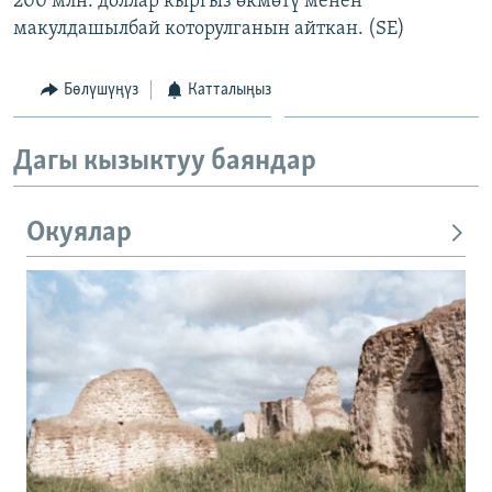
200 млн. доллар кыргыз өкмөтү менен
макулдашылбай которулганын айткан. (SE)
Бөлүшүңүз
Катталыңыз
Дагы кызыктуу баяндар
Окуялар