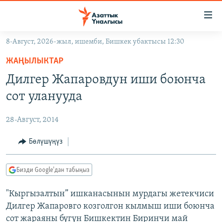
Линктер
Мазмунга
өтүңүз
8-Август, 2026-жыл, ишемби, Бишкек убактысы 12:30
Навигацияга
ЖАҢЫЛЫКТАР
өтүңүз
ЖАҢЫЛЫКТАР
КЫРГЫЗСТАН
Издөөгө
Дилгер Жапаровдун иши боюнча
салыңыз
ДҮЙНӨ
КЫРГЫЗСТАН
сот уланууда
УКРАИНА
САЯСАТ
ДҮЙНӨ
28-Август, 2014
АТАЙЫН ИЛИКТӨӨ
ЭКОНОМИКА
БОРБОР АЗИЯ
ТВ ПРОГРАММАЛАР
Бөлүшүңүз
МАДАНИЯТ
ПОДКАСТ
БҮГҮН АЗАТТЫКТА
Бизди Google'дан табыңыз
ӨЗГӨЧӨ ПИКИР
ЭКСПЕРТТЕР ТАЛДАЙТ
"Кыргызалтын” ишканасынын мурдагы жетекчиси
БИЗ ЖАНА ДҮЙНӨ
Русский
Дилгер Жапаровго козголгон кылмыш иши боюнча
ДАНИСТЕ
сот жараяны бүгүн Бишкектин Биринчи май