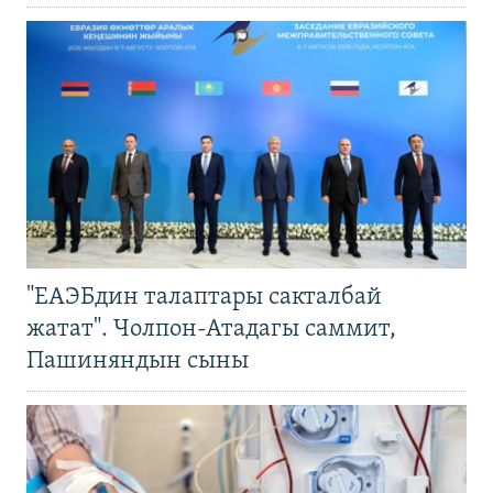
"ЕАЭБдин талаптары сакталбай
жатат". Чолпон-Атадагы саммит,
Пашиняндын сыны