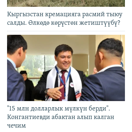
Кыргызстан кремацияга расмий тыюу
салды. Өлкөдө көрүстөн жетиштүүбү?
"15 млн долларлык мүлкүн берди".
Конгантиевди абактан алып калган
чечим