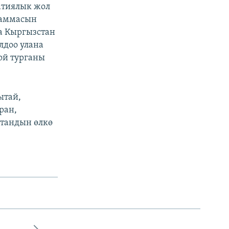
атиялык жол
граммасын
а Кыргызстан
лдоо улана
ой турганы
ытай,
ран,
стандын өлкө