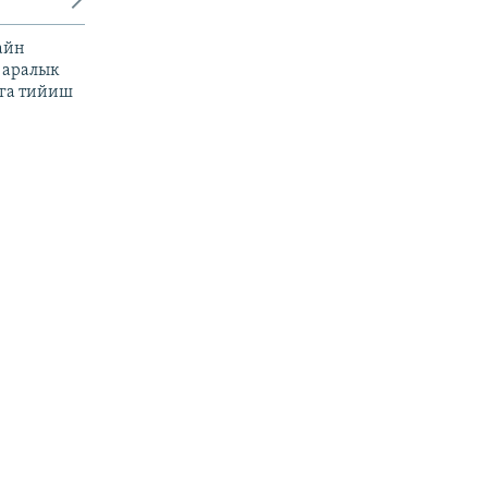
айн
 аралык
га тийиш