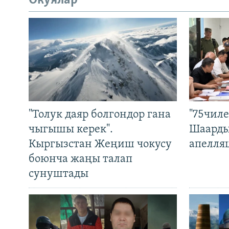
Окуялар
"Толук даяр болгондор гана
"75чиле
чыгышы керек".
Шаарды
Кыргызстан Жеңиш чокусу
апелля
боюнча жаңы талап
сунуштады