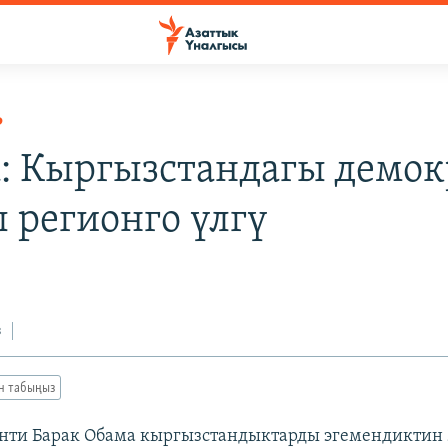
Р
: Кыргызстандагы демок
 регионго үлгү
з
ан табыңыз
нти Барак Обама кыргызстандыктарды эгемендиктин