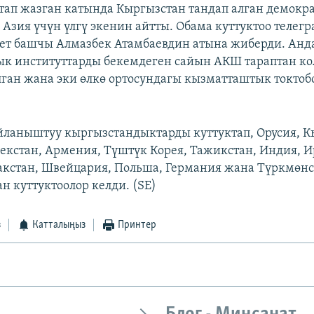
тап жазган катында Кыргызстан тандап алган демокр
р Азия үчүн үлгү экенин айтты. Обама куттуктоо теле
ет башчы Алмазбек Атамбаевдин атына жиберди. Анд
к институттарды бекемдеген сайын АКШ тараптан ко
ган жана эки өлкө ортосундагы кызматташтык токтоб
ланыштуу кыргызстандыктарды куттуктап, Орусия, К
екстан, Армения, Түштүк Корея, Тажикстан, Индия, И
акстан, Швейцария, Польша, Германия жана Түркмөн
 куттуктоолор келди. (SE)
з
Катталыңыз
Принтер