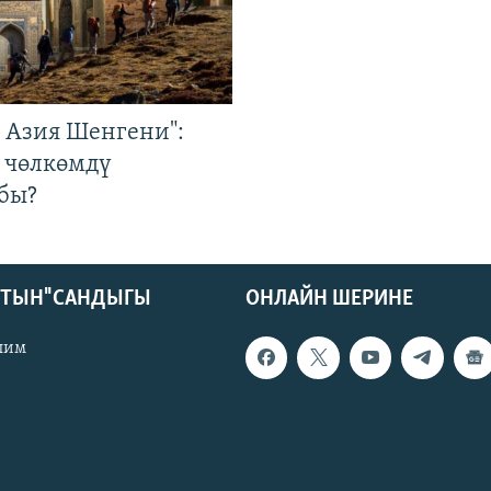
р Азия Шенгени":
 чөлкөмдү
бы?
КТЫН" САНДЫГЫ
ОНЛАЙН ШЕРИНЕ
лим