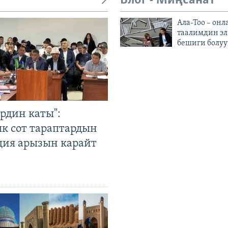
Блог - Миңсанат
Ала-Тоо – онл
таалимдин эл
бешиги болуу
рдин каты":
к сот тараптардын
ция арызын карайт