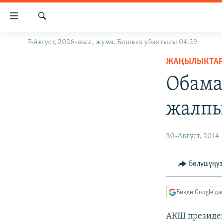
Линктер
Мазмунга
өтүңүз
Издөө
7-Август, 2026-жыл, жума, Бишкек убактысы 04:29
ЖАҢЫЛЫКТАР
Навигацияга
өтүңүз
ЖАҢЫЛЫКТА
КЫРГЫЗСТАН
Издөөгө
Обама
ДҮЙНӨ
КЫРГЫЗСТАН
салыңыз
УКРАИНА
САЯСАТ
ДҮЙНӨ
жалпы
АТАЙЫН ИЛИКТӨӨ
ЭКОНОМИКА
БОРБОР АЗИЯ
ТВ ПРОГРАММАЛАР
МАДАНИЯТ
30-Август, 2014
ПОДКАСТ
БҮГҮН АЗАТТЫКТА
Бөлүшүңү
ӨЗГӨЧӨ ПИКИР
ЭКСПЕРТТЕР ТАЛДАЙТ
БИЗ ЖАНА ДҮЙНӨ
Бизди Google'д
ДАНИСТЕ
АКШ президе