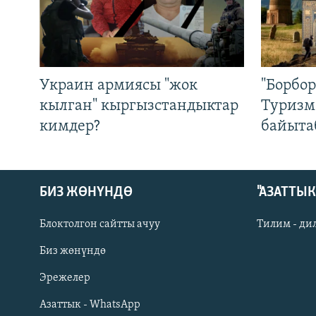
Украин армиясы "жок
"Борбо
кылган" кыргызстандыктар
Туризм
кимдер?
байыта
БИЗ ЖӨНҮНДӨ
"АЗАТТЫ
Блоктолгон сайтты ачуу
Тилим - ди
Биз жөнүндө
Русский
Эрежелер
Азаттык - WhatsApp
ОНЛАЙН ШЕРИНЕ