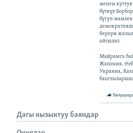
ЭЖЕ-СИҢДИЛЕР
менен куттук
бүткүл Борбо
АЗАТТЫК+
бүгүн мамлек
ЫҢГАЙСЫЗ СУРООЛОР
демократиялы
берери жазыл
айтылат.
Майрамга бай
Жапония, Өзб
Украина, Каз
башчыларынан
Бөлүшүңү
Дагы кызыктуу баяндар