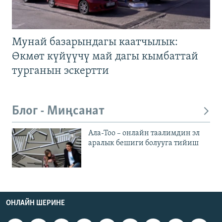
Мунай базарындагы каатчылык:
Өкмөт күйүүчү май дагы кымбаттай
турганын эскертти
Блог - Миңсанат
Ала-Тоо – онлайн таалимдин эл
аралык бешиги болууга тийиш
ОНЛАЙН ШЕРИНЕ