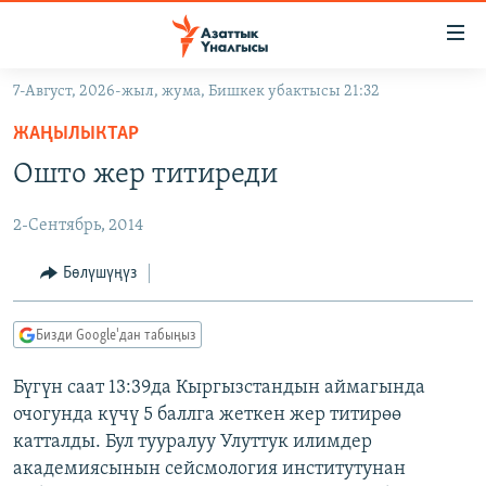
Линктер
Мазмунга
өтүңүз
7-Август, 2026-жыл, жума, Бишкек убактысы 21:32
Навигацияга
ЖАҢЫЛЫКТАР
өтүңүз
ЖАҢЫЛЫКТАР
КЫРГЫЗСТАН
Издөөгө
Ошто жер титиреди
салыңыз
ДҮЙНӨ
КЫРГЫЗСТАН
2-Сентябрь, 2014
УКРАИНА
САЯСАТ
ДҮЙНӨ
АТАЙЫН ИЛИКТӨӨ
ЭКОНОМИКА
БОРБОР АЗИЯ
Бөлүшүңүз
ТВ ПРОГРАММАЛАР
МАДАНИЯТ
Бизди Google'дан табыңыз
ПОДКАСТ
БҮГҮН АЗАТТЫКТА
Бүгүн саат 13:39да Кыргызстандын аймагында
ӨЗГӨЧӨ ПИКИР
ЭКСПЕРТТЕР ТАЛДАЙТ
очогунда күчү 5 баллга жеткен жер титирөө
БИЗ ЖАНА ДҮЙНӨ
катталды. Бул тууралуу Улуттук илимдер
Русский
академиясынын сейсмология институтунан
ДАНИСТЕ