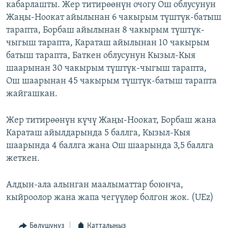
кабарлашты. Жер титирөөнүн очогу Ош облусунун
ОНЛАЙН ШЕРИНЕ
ЭЖЕ-СИҢДИЛЕР
Жаңы-Ноокат айылынан 6 чакырым түштүк-батыш
АЗАТТЫК+
тарапта, Борбаш айылынан 8 чакырым түштүк-
чыгыш тарапта, Караташ айылынан 10 чакырым
ЫҢГАЙСЫЗ СУРООЛОР
батыш тарапта, Баткен облусунун Кызыл-Кыя
шаарынан 30 чакырым түштүк-чыгыш тарапта,
ЭЕ/АРнун бардык сайттары
Ош шаарынан 45 чакырым түштүк-батыш тарапта
жайгашкан.
Жер титирөөнүн күчү Жаңы-Ноокат, Борбаш жана
Караташ айылдарында 5 баллга, Кызыл-Кыя
шаарында 4 баллга жана Ош шаарында 3,5 баллга
жеткен.
Алдын-ала алынган маалыматтар боюнча,
кыйроолор жана жапа чегүүлөр болгон жок. (UEz)
Бөлүшүңүз
Катталыңыз