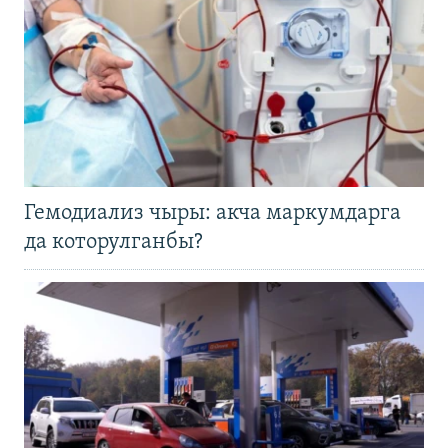
Гемодиализ чыры: акча маркумдарга
да которулганбы?