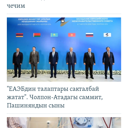
чечим
"ЕАЭБдин талаптары сакталбай
жатат". Чолпон-Атадагы саммит,
Пашиняндын сыны