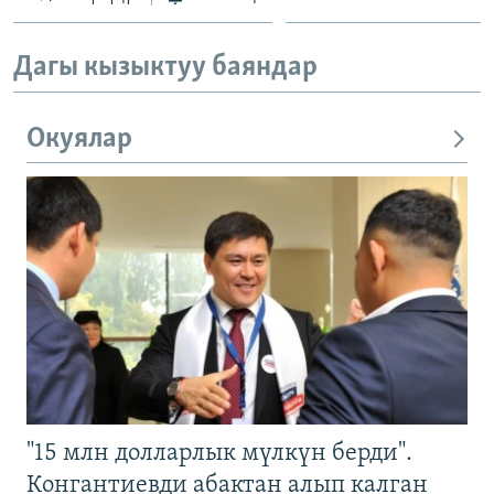
Дагы кызыктуу баяндар
Окуялар
"15 млн долларлык мүлкүн берди".
Конгантиевди абактан алып калган