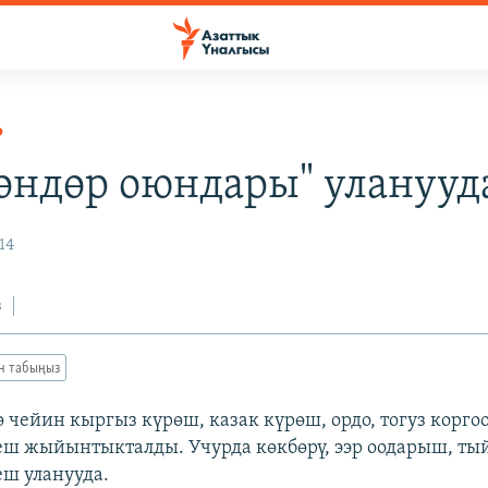
Р
өндөр оюндары" уланууд
14
з
ан табыңыз
 чейин кыргыз күрөш, казак күрөш, ордо, тогуз корг
ш жыйынтыкталды. Учурда көкбөрү, ээр оодарыш, ты
ш уланууда.