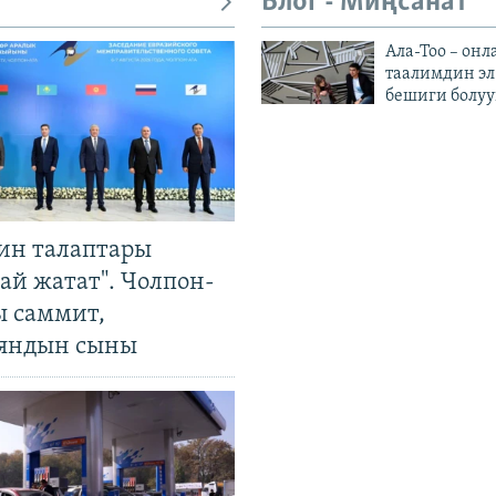
Блог - Миңсанат
Ала-Тоо – онл
таалимдин эл
бешиги болуу
ин талаптары
ай жатат". Чолпон-
ы саммит,
яндын сыны