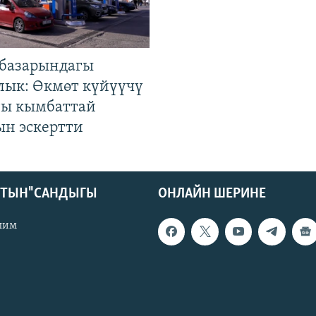
базарындагы
лык: Өкмөт күйүүчү
гы кымбаттай
ын эскертти
КТЫН" САНДЫГЫ
ОНЛАЙН ШЕРИНЕ
лим