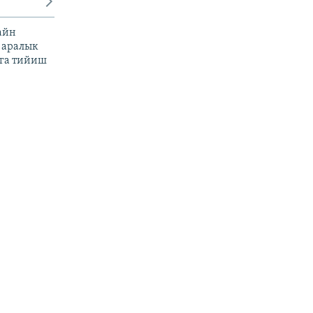
айн
 аралык
га тийиш