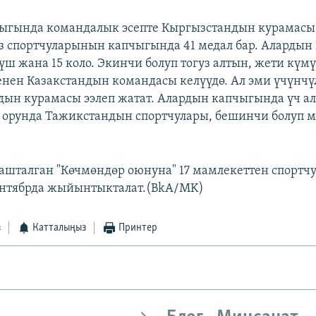
гында командалык эсепте Кыргызстандын курамасы 
з спортчуларынын капчыгында 41 медал бар. Алардын 
мүш жана 15 коло. Экинчи болуп тогуз алтын, жети күм
енен Казакстандын командасы келүүдө. Ал эми үчүнчү
ын курамасы ээлеп жатат. Алардын капчыгында үч а
ү орунда Тажикстандын спортчулары, бешинчи болуп 
башталган "Көчмөндөр оюнуна" 17 мамлекеттен спортчу
ентябрда жыйынтыкталат.(BkA/MK)
з
Катталыңыз
Принтер