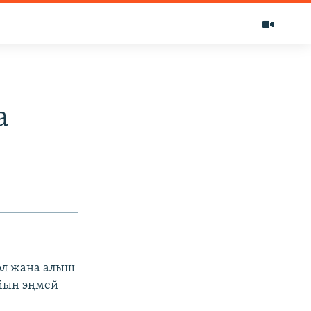
а
оол жана алыш
йын эңмей