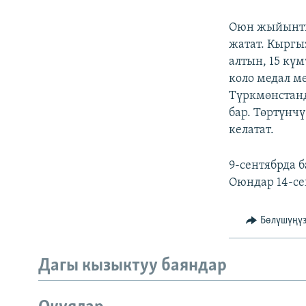
ЭЖЕ-СИҢДИЛЕР
АЗАТТЫК+
Оюн жыйынты
жатат. Кыргы
ЫҢГАЙСЫЗ СУРООЛОР
алтын, 15 кү
коло медал м
Түркмөнстанд
бар. Төртүнч
келатат.
9-сентябрда 
Оюндар 14-с
Бөлүшүңү
Дагы кызыктуу баяндар