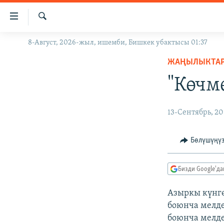
Линктер
Мазмунга
өтүңүз
Издөө
8-Август, 2026-жыл, ишемби, Бишкек убактысы 01:37
ЖАҢЫЛЫКТАР
Навигацияга
өтүңүз
ЖАҢЫЛЫКТА
КЫРГЫЗСТАН
Издөөгө
"Көчм
ДҮЙНӨ
КЫРГЫЗСТАН
салыңыз
УКРАИНА
САЯСАТ
ДҮЙНӨ
13-Сентябрь, 20
АТАЙЫН ИЛИКТӨӨ
ЭКОНОМИКА
БОРБОР АЗИЯ
ТВ ПРОГРАММАЛАР
МАДАНИЯТ
Бөлүшүңү
ПОДКАСТ
БҮГҮН АЗАТТЫКТА
Бизди Google'д
ӨЗГӨЧӨ ПИКИР
ЭКСПЕРТТЕР ТАЛДАЙТ
БИЗ ЖАНА ДҮЙНӨ
Азыркы күнгө
боюнча мелде
ДАНИСТЕ
боюнча мелде