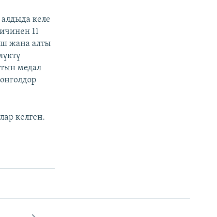
алдыда келе
ичинен 11
үш жана алты
лүктү
лтын медал
монголдор
лар келген.