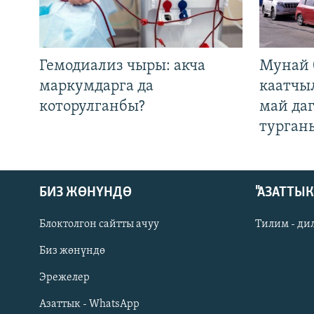
Гемодиализ чыры: акча
Мунай 
маркумдарга да
каатчы
которулганбы?
май да
турган
БИЗ ЖӨНҮНДӨ
"АЗАТТЫ
Блоктолгон сайтты ачуу
Тилим - ди
Биз жөнүндө
Русский
Эрежелер
Азаттык - WhatsApp
ОНЛАЙН ШЕРИНЕ