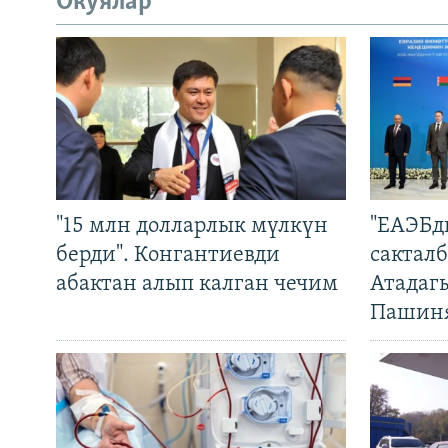
Окуялар
"15 млн долларлык мүлкүн
"ЕАЭБд
берди". Конгантиевди
сакталб
абактан алып калган чечим
Атадаг
Пашин