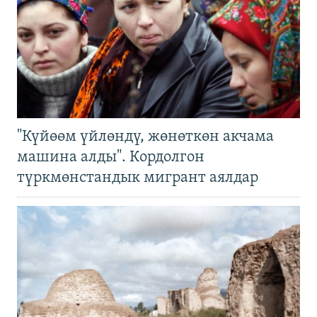
"Күйөөм үйлөндү, жөнөткөн акчама
машина алды". Кордолгон
түркмөнстандык мигрант аялдар