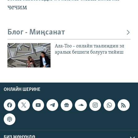
чечим
Блог - Миңсанат
Ала-Тоо – онлайн таалимдин эл
аралык бешиги болууга тийиш
ОНЛАЙН ШЕРИНЕ
БИЗ ЖӨНҮНДӨ