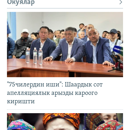
Окуялар
"75чилердин иши": Шаардык сот
апелляциялык арызды кароого
киришти