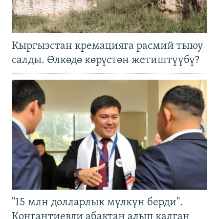
Кыргызстан кремацияга расмий тыюу
салды. Өлкөдө көрүстөн жетиштүүбү?
"15 млн долларлык мүлкүн берди".
Конгантиевди абактан алып калган