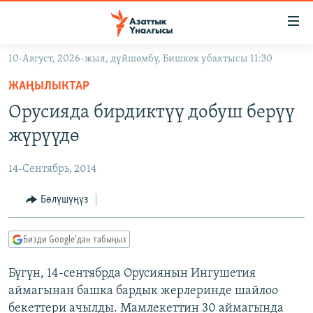
Линктер
Мазмунга
өтүңүз
10-Август, 2026-жыл, дүйшөмбү, Бишкек убактысы 11:30
Навигацияга
ЖАҢЫЛЫКТАР
өтүңүз
ЖАҢЫЛЫКТАР
КЫРГЫЗСТАН
Издөөгө
Орусияда бирдиктүү добуш берүү
салыңыз
ДҮЙНӨ
КЫРГЫЗСТАН
жүрүүдө
УКРАИНА
САЯСАТ
ДҮЙНӨ
14-Сентябрь, 2014
АТАЙЫН ИЛИКТӨӨ
ЭКОНОМИКА
БОРБОР АЗИЯ
ТВ ПРОГРАММАЛАР
Бөлүшүңүз
МАДАНИЯТ
ПОДКАСТ
БҮГҮН АЗАТТЫКТА
Бизди Google'дан табыңыз
ӨЗГӨЧӨ ПИКИР
ЭКСПЕРТТЕР ТАЛДАЙТ
Бүгүн, 14-сентябрда Орусиянын Ингушетия
БИЗ ЖАНА ДҮЙНӨ
Русский
аймагынан башка бардык жерлеринде шайлоо
ДАНИСТЕ
бекеттери ачылды. Мамлекеттин 30 аймагында