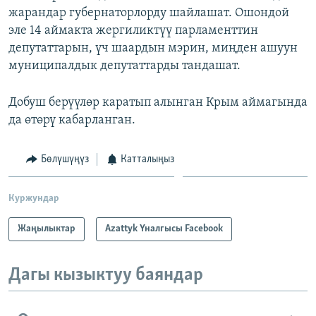
жарандар губернаторлорду шайлашат. Ошондой
ОНЛАЙН ШЕРИНЕ
ЭЖЕ-СИҢДИЛЕР
эле 14 аймакта жергиликтүү парламенттин
АЗАТТЫК+
депутаттарын, үч шаардын мэрин, миңден ашуун
ЫҢГАЙСЫЗ СУРООЛОР
муниципалдык депутаттарды тандашат.
Добуш берүүлөр каратып алынган Крым аймагында
ЭЕ/АРнун бардык сайттары
да өтөрү кабарланган.
Бөлүшүңүз
Катталыңыз
Куржундар
Жаңылыктар
Azattyk Үналгысы Facebook
Дагы кызыктуу баяндар