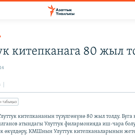
Р
ук китепканага 80 жыл т
14
з
ан табыңыз
луттук китепкананын түзүлгөнүнө 80 жыл толду. Буга 
ылганов атындагы Улуттук филармонияда иш-чара болу
ик өкүлдөрү, КМШнын Улуттук китепканаларынын жет