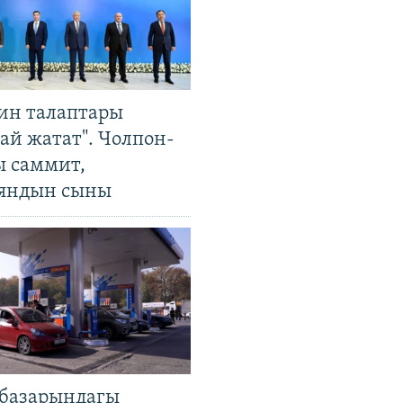
ин талаптары
ай жатат". Чолпон-
ы саммит,
яндын сыны
базарындагы