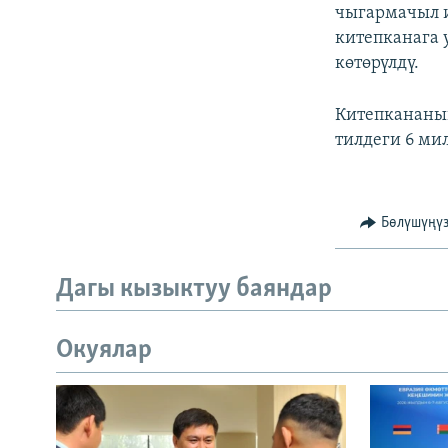
ЭЖЕ-СИҢДИЛЕР
чыгармачыл 
китепканага 
АЗАТТЫК+
көтөрүлдү.
ЫҢГАЙСЫЗ СУРООЛОР
Китепкананы
тилдеги 6 ми
Бөлүшүңү
Дагы кызыктуу баяндар
Окуялар