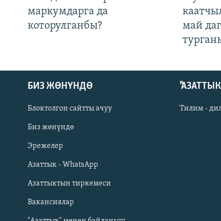
маркумдарга да
каатчы
которулганбы?
май да
турган
БИЗ ЖӨНҮНДӨ
"АЗАТТЫ
Блоктолгон сайтты ачуу
Тилим - ди
Биз жөнүндө
Русский
Эрежелер
Азаттык - WhatsApp
ОНЛАЙН ШЕРИНЕ
Азаттыктын тиркемеси
Вакансиялар