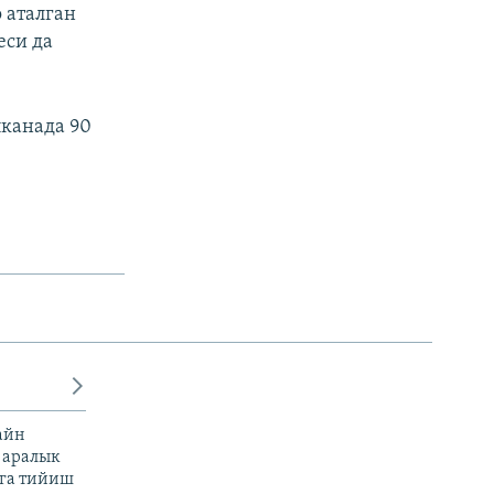
 аталган
еси да
канада 90
айн
 аралык
га тийиш