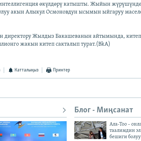
интеллигенция өкүлдөрү катышты. Жыйын жүрүшүндө
улуу акын Алыкул Осмоновдун ысымын ыйгаруу масел
н директору Жылдыз Бакашеванын айтымында, китеп
ллионго жакын китеп сакталып турат.(BkA)
з
Катталыңыз
Принтер
Блог - Миңсанат
Ала-Тоо – онл
таалимдин эл
бешиги болуу