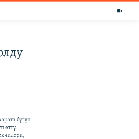
олду
карата бүгүн
п өттү.
екчилери,