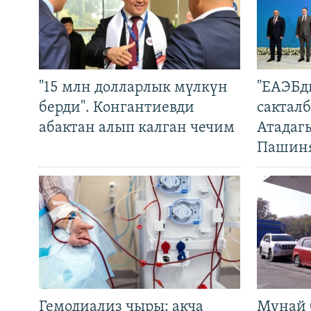
"15 млн долларлык мүлкүн
"ЕАЭБд
берди". Конгантиевди
сакталб
абактан алып калган чечим
Атадаг
Пашин
Гемодиализ чыры: акча
Мунай 