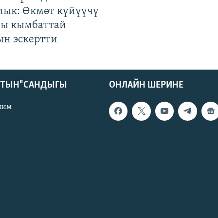
лык: Өкмөт күйүүчү
гы кымбаттай
ын эскертти
КТЫН" САНДЫГЫ
ОНЛАЙН ШЕРИНЕ
лим