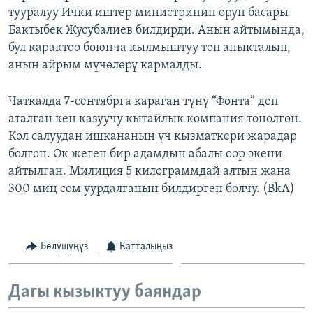
тууралуу Ички иштер министринин орун басары
ОНЛАЙН ШЕРИНЕ
ЭЖЕ-СИҢДИЛЕР
Бактыбек Жусубалиев билдирди. Анын айтымында,
АЗАТТЫК+
бул карактоо боюнча кылмыштуу топ аныкталып,
ЫҢГАЙСЫЗ СУРООЛОР
анын айрым мүчөлөрү кармалды.
Чаткалда 7-сентябрга караган түнү “Фонта” деп
ЭЕ/АРнун бардык сайттары
аталган кен казуучу кытайлык компания тонолгон.
Кол салуудан ишкананын үч кызматкери жарадар
болгон. Ок жеген бир адамдын абалы оор экени
айтылган. Милиция 5 килограммдай алтын жана
300 миң сом уурдалганын билдирген болчу. (BkA)
Бөлүшүңүз
Катталыңыз
Дагы кызыктуу баяндар