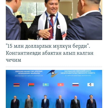
"15 млн долларлык мүлкүн берди".
Конгантиевди абактан алып калган
чечим