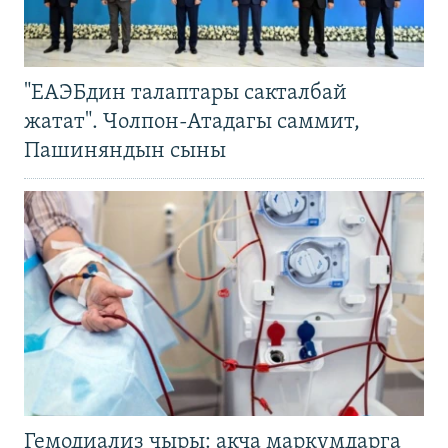
"ЕАЭБдин талаптары сакталбай
жатат". Чолпон-Атадагы саммит,
Пашиняндын сыны
Гемодиализ чыры: акча маркумдарга