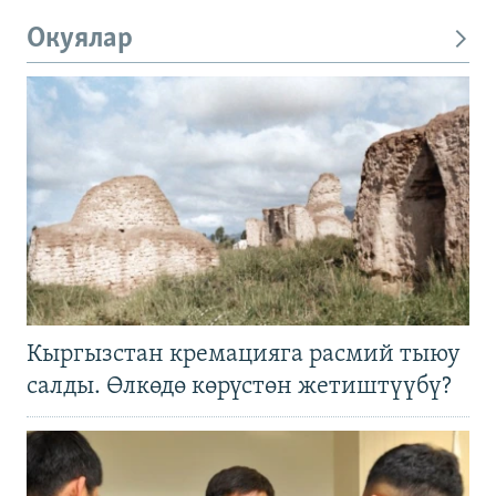
Окуялар
Кыргызстан кремацияга расмий тыюу
салды. Өлкөдө көрүстөн жетиштүүбү?