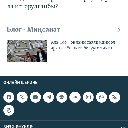
да которулганбы?
Блог - Миңсанат
Ала-Тоо – онлайн таалимдин эл
аралык бешиги болууга тийиш
ОНЛАЙН ШЕРИНЕ
БИЗ ЖӨНҮНДӨ