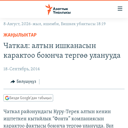
Линктер
Мазмунга
өтүңүз
8-Август, 2026-жыл, ишемби, Бишкек убактысы 18:19
Навигацияга
ЖАҢЫЛЫКТАР
өтүңүз
ЖАҢЫЛЫКТАР
КЫРГЫЗСТАН
Издөөгө
Чаткал: алтын ишканасын
салыңыз
ДҮЙНӨ
КЫРГЫЗСТАН
карактоо боюнча тергөө уланууда
УКРАИНА
САЯСАТ
ДҮЙНӨ
18-Сентябрь, 2014
АТАЙЫН ИЛИКТӨӨ
ЭКОНОМИКА
БОРБОР АЗИЯ
ТВ ПРОГРАММАЛАР
Бөлүшүңүз
МАДАНИЯТ
ПОДКАСТ
БҮГҮН АЗАТТЫКТА
Бизди Google'дан табыңыз
ӨЗГӨЧӨ ПИКИР
ЭКСПЕРТТЕР ТАЛДАЙТ
Чаткал районундагы Куру-Терек алтын кенин
БИЗ ЖАНА ДҮЙНӨ
Русский
иштеткен кытайлык “Фонта” компаниясын
ДАНИСТЕ
карактоо фактысы боюнча тергөө уланууда. Бул