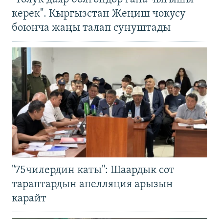
керек". Кыргызстан Жеңиш чокусу
боюнча жаңы талап сунуштады
"75чилердин каты": Шаардык сот
тараптардын апелляция арызын
карайт