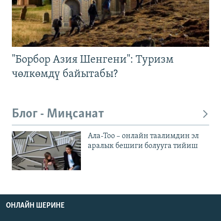
"Борбор Азия Шенгени": Туризм
чөлкөмдү байытабы?
Блог - Миңсанат
Ала-Тоо – онлайн таалимдин эл
аралык бешиги болууга тийиш
ОНЛАЙН ШЕРИНЕ