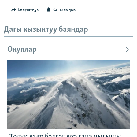
Бөлүшүңүз
Катталыңыз
Дагы кызыктуу баяндар
Окуялар
"Толук даяр болгондор гана чыгышы