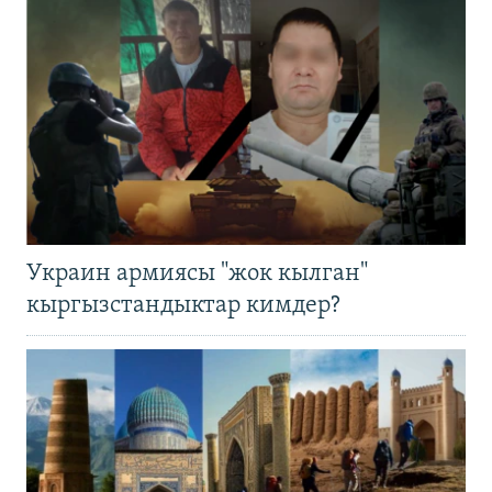
Украин армиясы "жок кылган"
кыргызстандыктар кимдер?