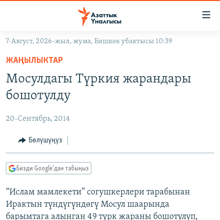
Линктер
Мазмунга
өтүңүз
7-Август, 2026-жыл, жума, Бишкек убактысы 10:39
Навигацияга
ЖАҢЫЛЫКТАР
өтүңүз
ЖАҢЫЛЫКТАР
КЫРГЫЗСТАН
Издөөгө
Мосулдагы Түркия жарандары
салыңыз
ДҮЙНӨ
КЫРГЫЗСТАН
бошотулду
УКРАИНА
САЯСАТ
ДҮЙНӨ
20-Сентябрь, 2014
АТАЙЫН ИЛИКТӨӨ
ЭКОНОМИКА
БОРБОР АЗИЯ
ТВ ПРОГРАММАЛАР
Бөлүшүңүз
МАДАНИЯТ
ПОДКАСТ
БҮГҮН АЗАТТЫКТА
Бизди Google'дан табыңыз
ӨЗГӨЧӨ ПИКИР
ЭКСПЕРТТЕР ТАЛДАЙТ
“Ислам мамлекети” согушкерлери тарабынан
БИЗ ЖАНА ДҮЙНӨ
Русский
Ирактын түндүгүндөгү Мосул шаарында
ДАНИСТЕ
барымтага алынган 49 түрк жараны бошотулуп,