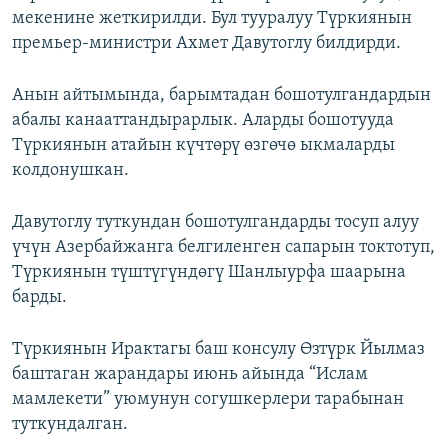
мекенине жеткирилди. Бул тууралуу Түркиянын
ОНЛАЙН ШЕРИНЕ
ЭЖЕ-СИҢДИЛЕР
премьер-министри Ахмет Давутоглу билдирди.
АЗАТТЫК+
ЫҢГАЙСЫЗ СУРООЛОР
Анын айтымында, барымтадан бошотулгандардын
абалы канааттандырарлык. Аларды бошотууда
Түркиянын атайын күчтөрү өзгөчө ыкмаларды
ЭЕ/АРнун бардык сайттары
колдонушкан.
Давутоглу туткундан бошотулгандарды тосуп алуу
үчүн Азербайжанга белгиленген сапарын токтотуп,
Түркиянын түштүгүндөгү Шанлыурфа шаарына
барды.
Түркиянын Ирактагы баш консулу Өзтүрк Йылмаз
баштаган жарандары июнь айында “Ислам
мамлекети” уюмунун согушкерлери тарабынан
туткундалган.