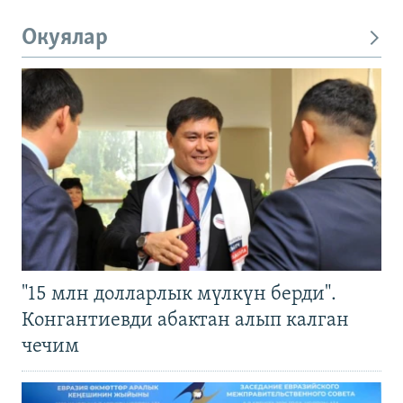
Окуялар
"15 млн долларлык мүлкүн берди".
Конгантиевди абактан алып калган
чечим