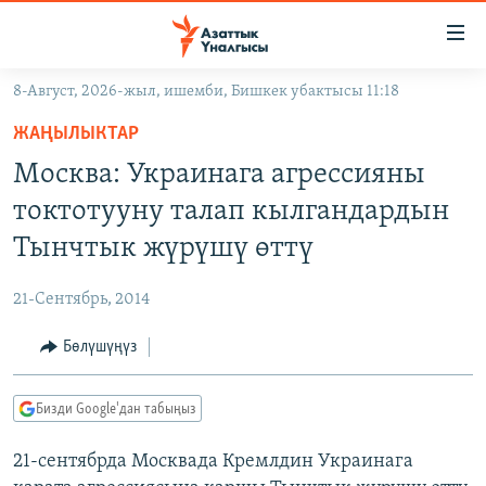
Линктер
Мазмунга
өтүңүз
8-Август, 2026-жыл, ишемби, Бишкек убактысы 11:18
Навигацияга
ЖАҢЫЛЫКТАР
өтүңүз
ЖАҢЫЛЫКТАР
КЫРГЫЗСТАН
Издөөгө
Москва: Украинага агрессияны
салыңыз
ДҮЙНӨ
КЫРГЫЗСТАН
токтотууну талап кылгандардын
УКРАИНА
САЯСАТ
ДҮЙНӨ
Тынчтык жүрүшү өттү
АТАЙЫН ИЛИКТӨӨ
ЭКОНОМИКА
БОРБОР АЗИЯ
21-Сентябрь, 2014
ТВ ПРОГРАММАЛАР
МАДАНИЯТ
Бөлүшүңүз
ПОДКАСТ
БҮГҮН АЗАТТЫКТА
ӨЗГӨЧӨ ПИКИР
ЭКСПЕРТТЕР ТАЛДАЙТ
Бизди Google'дан табыңыз
БИЗ ЖАНА ДҮЙНӨ
Русский
21-сентябрда Москвада Кремлдин Украинага
ДАНИСТЕ