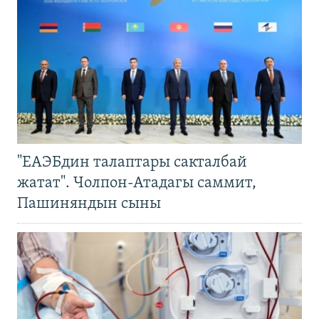
"ЕАЭБдин талаптары сакталбай
жатат". Чолпон-Атадагы саммит,
Пашиняндын сыны