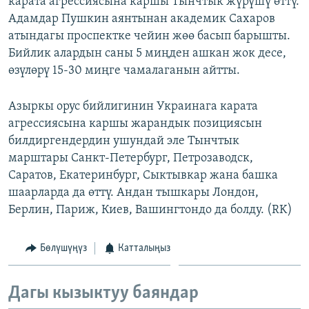
карата агрессиясына каршы Тынчтык жүрүшү өттү.
ОНЛАЙН ШЕРИНЕ
ЭЖЕ-СИҢДИЛЕР
Адамдар Пушкин аянтынан академик Сахаров
атындагы проспектке чейин жөө басып барышты.
АЗАТТЫК+
Бийлик алардын саны 5 миңден ашкан жок десе,
ЫҢГАЙСЫЗ СУРООЛОР
өзүлөрү 15-30 миңге чамалаганын айтты.
ЭЕ/АРнун бардык сайттары
Азыркы орус бийлигинин Украинага карата
агрессиясына каршы жарандык позициясын
билдиргендердин ушундай эле Тынчтык
марштары Санкт-Петербург, Петрозаводск,
Саратов, Екатеринбург, Сыктывкар жана башка
шаарларда да өттү. Андан тышкары Лондон,
Берлин, Париж, Киев, Вашингтондо да болду. (RK)
Бөлүшүңүз
Катталыңыз
Дагы кызыктуу баяндар