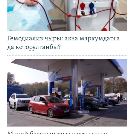
Гемодиализ чыры: акча маркумдарга
да которулганбы?