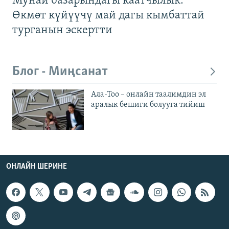
Мунай базарындагы каатчылык:
Өкмөт күйүүчү май дагы кымбаттай
турганын эскертти
Блог - Миңсанат
Ала-Тоо – онлайн таалимдин эл
аралык бешиги болууга тийиш
ОНЛАЙН ШЕРИНЕ