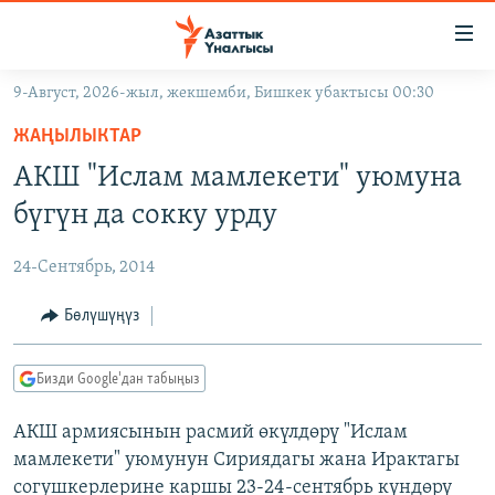
Линктер
Мазмунга
өтүңүз
9-Август, 2026-жыл, жекшемби, Бишкек убактысы 00:30
Навигацияга
ЖАҢЫЛЫКТАР
өтүңүз
ЖАҢЫЛЫКТАР
КЫРГЫЗСТАН
Издөөгө
АКШ "Ислам мамлекети" уюмуна
салыңыз
ДҮЙНӨ
КЫРГЫЗСТАН
бүгүн да сокку урду
УКРАИНА
САЯСАТ
ДҮЙНӨ
24-Сентябрь, 2014
АТАЙЫН ИЛИКТӨӨ
ЭКОНОМИКА
БОРБОР АЗИЯ
ТВ ПРОГРАММАЛАР
Бөлүшүңүз
МАДАНИЯТ
ПОДКАСТ
БҮГҮН АЗАТТЫКТА
Бизди Google'дан табыңыз
ӨЗГӨЧӨ ПИКИР
ЭКСПЕРТТЕР ТАЛДАЙТ
АКШ армиясынын расмий өкүлдөрү "Ислам
БИЗ ЖАНА ДҮЙНӨ
Русский
мамлекети" уюмунун Сириядагы жана Ирактагы
ДАНИСТЕ
согушкерлерине каршы 23-24-сентябрь күндөрү