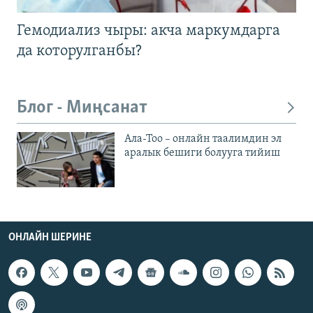
Гемодиализ чыры: акча маркумдарга
да которулганбы?
Блог - Миңсанат
Ала-Тоо – онлайн таалимдин эл
аралык бешиги болууга тийиш
ОНЛАЙН ШЕРИНЕ