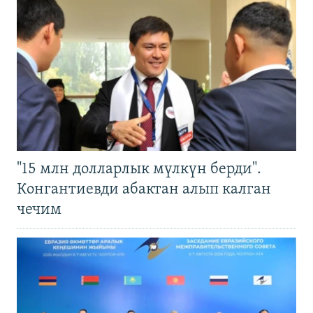
"15 млн долларлык мүлкүн берди".
Конгантиевди абактан алып калган
чечим