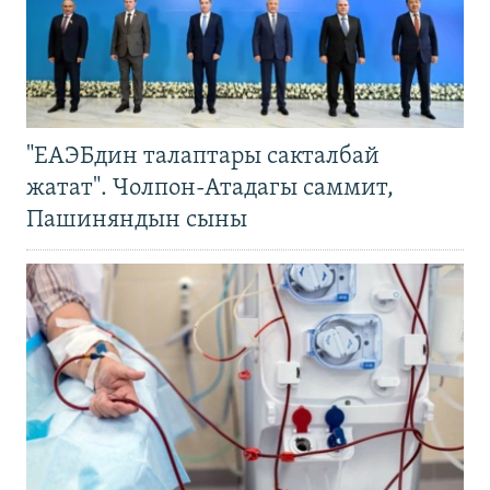
"ЕАЭБдин талаптары сакталбай
жатат". Чолпон-Атадагы саммит,
Пашиняндын сыны