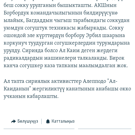
беш сокку урулганын бышыкташты. АКШнын
ОНЛАЙН ШЕРИНЕ
ЭЖЕ-СИҢДИЛЕР
Борбордук командачылыгынын билдирүүсүнө
АЗАТТЫК+
ылайык, Багдаддын чыгыш тарабындагы соккудан
ЫҢГАЙСЫЗ СУРООЛОР
уюмдун согуштук техникасы жабыркады. Сокку
ошондой эле күрттөрдүн борбору Эрбил шаарына
коркунуч туудурган согушкерлердин турумдарына
ЭЕ/АРнун бардык сайттары
урулду. Сирияда болсо Ал Каим деген жердеги
радикалдардын машинелери талкаланды. Бирок
канча согушкер каза тапканы маалымдалган жок.
Ал тапта сириялык активисттер Алепподо "Ал-
Каиданын" жергиликтүү канатынын анабашы окко
учканын кабарлашты.
Бөлүшүңүз
Катталыңыз