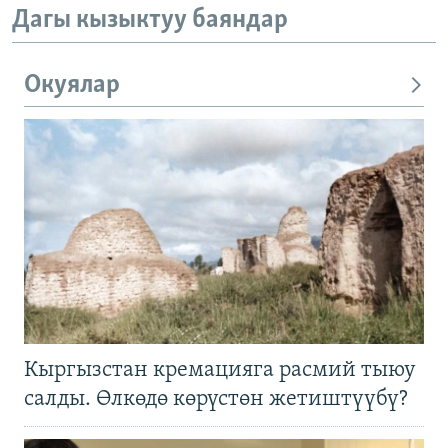
Дагы кызыктуу баяндар
Окуялар
Кыргызстан кремацияга расмий тыюу
салды. Өлкөдө көрүстөн жетиштүүбү?