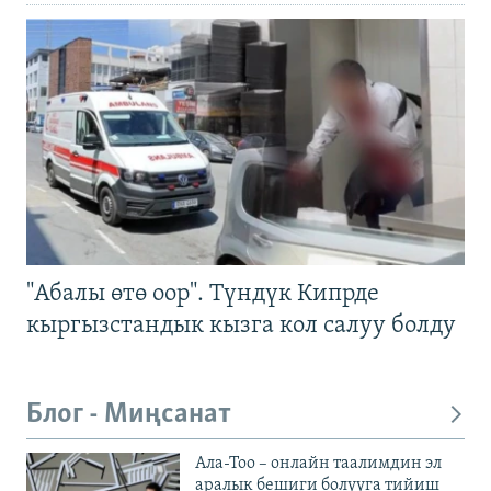
"Абалы өтө оор". Түндүк Кипрде
кыргызстандык кызга кол салуу болду
Блог - Миңсанат
Ала-Тоо – онлайн таалимдин эл
аралык бешиги болууга тийиш