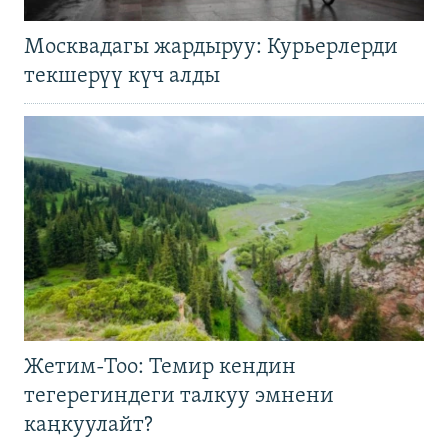
Москвадагы жардыруу: Курьерлерди
текшерүү күч алды
Жетим-Тоо: Темир кендин
тегерегиндеги талкуу эмнени
каңкуулайт?