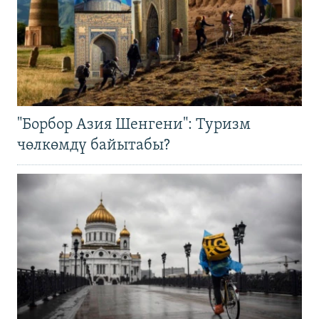
"Борбор Азия Шенгени": Туризм
чөлкөмдү байытабы?