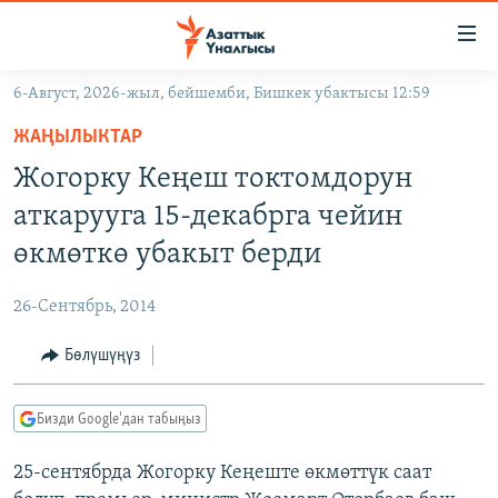
Линктер
Мазмунга
өтүңүз
6-Август, 2026-жыл, бейшемби, Бишкек убактысы 12:59
Навигацияга
ЖАҢЫЛЫКТАР
өтүңүз
ЖАҢЫЛЫКТАР
КЫРГЫЗСТАН
Издөөгө
Жогорку Кеңеш токтомдорун
салыңыз
ДҮЙНӨ
КЫРГЫЗСТАН
аткарууга 15-декабрга чейин
УКРАИНА
САЯСАТ
ДҮЙНӨ
өкмөткө убакыт берди
АТАЙЫН ИЛИКТӨӨ
ЭКОНОМИКА
БОРБОР АЗИЯ
26-Сентябрь, 2014
ТВ ПРОГРАММАЛАР
МАДАНИЯТ
Бөлүшүңүз
ПОДКАСТ
БҮГҮН АЗАТТЫКТА
ӨЗГӨЧӨ ПИКИР
ЭКСПЕРТТЕР ТАЛДАЙТ
Бизди Google'дан табыңыз
БИЗ ЖАНА ДҮЙНӨ
Русский
25-сентябрда Жогорку Кеңеште өкмөттүк саат
ДАНИСТЕ