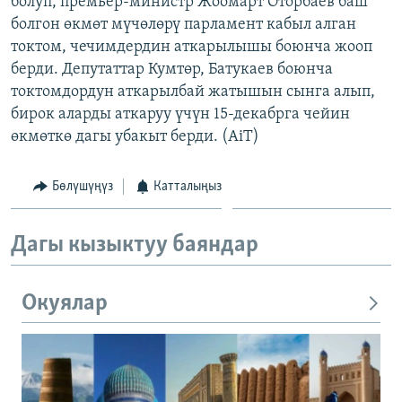
болуп, премьер-министр Жоомарт Оторбаев баш
ОНЛАЙН ШЕРИНЕ
ЭЖЕ-СИҢДИЛЕР
болгон өкмөт мүчөлөрү парламент кабыл алган
токтом, чечимдердин аткарылышы боюнча жооп
АЗАТТЫК+
берди. Депутаттар Кумтөр, Батукаев боюнча
ЫҢГАЙСЫЗ СУРООЛОР
токтомдордун аткарылбай жатышын сынга алып,
бирок аларды аткаруу үчүн 15-декабрга чейин
өкмөткө дагы убакыт берди. (AiT)
ЭЕ/АРнун бардык сайттары
Бөлүшүңүз
Катталыңыз
Дагы кызыктуу баяндар
Окуялар