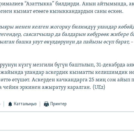
рималиев “Азаттыкка” билдирди. Анын айтымында, а
енен кызмат өтөөгө кызыккандардын саны өскөн.
ктыяры менен келген жогорку билимдүү уландар көбөйд
егендер, саясатчылар да балдарын көбүрөөк жибере 
ылган башка улут өкүлдөрүнүн да пайызы өсүп барат,
-
руунун күзгү мезгили бүгүн башталып, 31-декабрда аяк
 жайында уландар аскердик кызматты келишимдик не
ттө өтүшөт. Аскерден качкандарга 25 миң сом айып 
га чейин эркинен ажыратуу каралган. (UEz)
з
Катталыңыз
Принтер