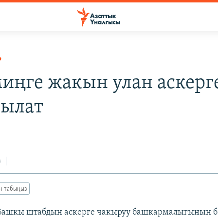
Р
миңге жакын улан аскерг
ылат
з
ан табыңыз
у Башкы штабдын аскерге чакыруу башкармалыгынын