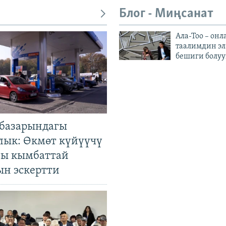
Блог - Миңсанат
Ала-Тоо – онл
таалимдин эл
бешиги болуу
базарындагы
лык: Өкмөт күйүүчү
гы кымбаттай
ын эскертти