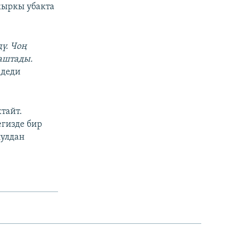
кыркы убакта
ү. Чоң
баштады.
 деди
тайт.
гизде бир
пулдан