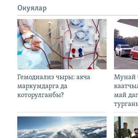
Окуялар
Гемодиализ чыры: акча
Мунай 
маркумдарга да
каатчы
которулганбы?
май да
турган