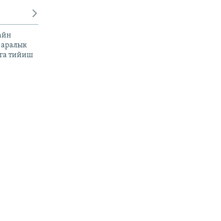
айн
 аралык
га тийиш