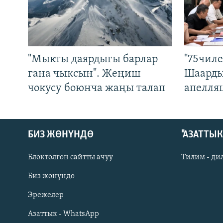
"Мыкты даярдыгы барлар
"75чиле
гана чыксын". Жеңиш
Шаарды
чокусу боюнча жаңы талап
апелля
БИЗ ЖӨНҮНДӨ
"АЗАТТЫ
Блоктолгон сайтты ачуу
Тилим - ди
Биз жөнүндө
Русский
Эрежелер
Азаттык - WhatsApp
ОНЛАЙН ШЕРИНЕ