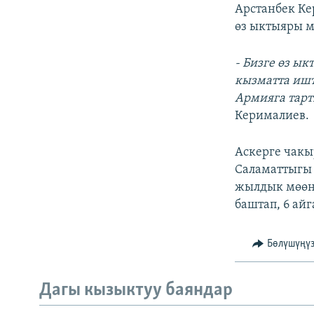
ЭЖЕ-СИҢДИЛЕР
Арстанбек Ке
өз ыктыяры м
АЗАТТЫК+
ЫҢГАЙСЫЗ СУРООЛОР
- Бизге өз ы
кызматта ишт
Армияга тарт
Керималиев.
Аскерге чакы
Саламаттыгы
жылдык мөөнө
баштап, 6 ай
Бөлүшүңү
Дагы кызыктуу баяндар