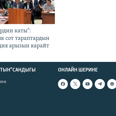
рдин каты":
к сот тараптардын
ция арызын карайт
КТЫН" САНДЫГЫ
ОНЛАЙН ШЕРИНЕ
лим