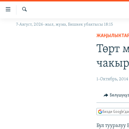
Линктер
Мазмунга
өтүңүз
Издөө
7-Август, 2026-жыл, жума, Бишкек убактысы 18:15
ЖАҢЫЛЫКТАР
Навигацияга
өтүңүз
ЖАҢЫЛЫКТА
КЫРГЫЗСТАН
Издөөгө
Төрт 
ДҮЙНӨ
КЫРГЫЗСТАН
салыңыз
УКРАИНА
САЯСАТ
ДҮЙНӨ
чакыр
АТАЙЫН ИЛИКТӨӨ
ЭКОНОМИКА
БОРБОР АЗИЯ
ТВ ПРОГРАММАЛАР
МАДАНИЯТ
1-Октябрь, 2014
ПОДКАСТ
БҮГҮН АЗАТТЫКТА
Бөлүшүңү
ӨЗГӨЧӨ ПИКИР
ЭКСПЕРТТЕР ТАЛДАЙТ
БИЗ ЖАНА ДҮЙНӨ
Бизди Google'д
ДАНИСТЕ
Бул тууралу