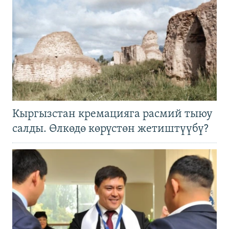
Кыргызстан кремацияга расмий тыюу
салды. Өлкөдө көрүстөн жетиштүүбү?