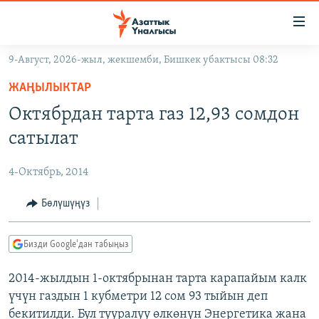
Линктер
Мазмунга
өтүңүз
9-Август, 2026-жыл, жекшемби, Бишкек убактысы 08:32
Навигацияга
ЖАҢЫЛЫКТАР
өтүңүз
ЖАҢЫЛЫКТАР
КЫРГЫЗСТАН
Издөөгө
Октябрдан тарта газ 12,93 сомдон
салыңыз
ДҮЙНӨ
КЫРГЫЗСТАН
сатылат
УКРАИНА
САЯСАТ
ДҮЙНӨ
4-Октябрь, 2014
АТАЙЫН ИЛИКТӨӨ
ЭКОНОМИКА
БОРБОР АЗИЯ
ТВ ПРОГРАММАЛАР
Бөлүшүңүз
МАДАНИЯТ
ПОДКАСТ
БҮГҮН АЗАТТЫКТА
Бизди Google'дан табыңыз
ӨЗГӨЧӨ ПИКИР
ЭКСПЕРТТЕР ТАЛДАЙТ
2014-жылдын 1-октябрынан тарта карапайым калк
БИЗ ЖАНА ДҮЙНӨ
Русский
үчүн газдын 1 кубметри 12 сом 93 тыйын деп
ДАНИСТЕ
бекитилди. Бул тууралуу өлкөнүн Энергетика жана