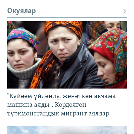
Окуялар
"Күйөөм үйлөндү, жөнөткөн акчама
машина алды". Кордолгон
түркмөнстандык мигрант аялдар