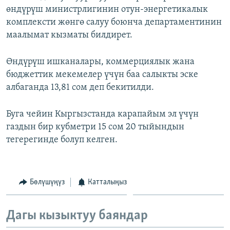
өндүрүш министрлигинин отун-энергетикалык
ОНЛАЙН ШЕРИНЕ
ЭЖЕ-СИҢДИЛЕР
комплексти жөнгө салуу боюнча департаментинин
АЗАТТЫК+
маалымат кызматы билдирет.
ЫҢГАЙСЫЗ СУРООЛОР
Өндүрүш ишканалары, коммерциялык жана
бюджеттик мекемелер үчүн баа салыкты эске
ЭЕ/АРнун бардык сайттары
албаганда 13,81 сом деп бекитилди.
Буга чейин Кыргызстанда карапайым эл үчүн
газдын бир кубметри 15 сом 20 тыйындын
тегерегинде болуп келген.
Бөлүшүңүз
Катталыңыз
Дагы кызыктуу баяндар