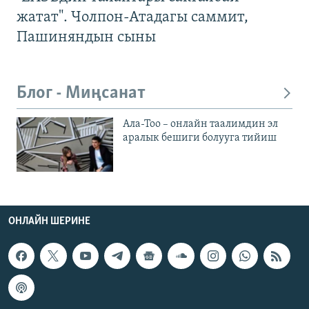
жатат". Чолпон-Атадагы саммит,
Пашиняндын сыны
Блог - Миңсанат
Ала-Тоо – онлайн таалимдин эл
аралык бешиги болууга тийиш
ОНЛАЙН ШЕРИНЕ