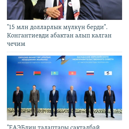
"15 млн долларлык мүлкүн берди".
Конгантиевди абактан алып калган
чечим
"ЕАЭБдин талаптары сакталбай