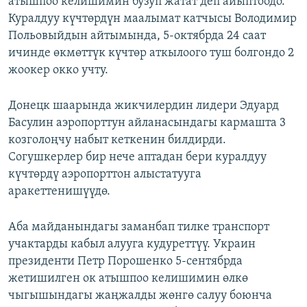
атышпоо келишимин бузуп жатат деп айыптоодо.
ОНЛАЙН ШЕРИНЕ
ЭЖЕ-СИҢДИЛЕР
Куралдуу күчтөрдүн маалымат катчысы Володимир
Польовыйдын айтымында, 5-октябрда 24 саат
АЗАТТЫК+
ичинде өкмөттүк күчтөр аткылоого туш болгондо 2
ЫҢГАЙСЫЗ СУРООЛОР
жоокер окко учту.
ЭЕ/АРнун бардык сайттары
Донецк шаарында жикчилердин лидери Эдуард
Басулин аэропорттун айланасындагы кармашта 3
козголоңчу набыт кеткенин билдирди.
Согушкерлер бир нече аптадан бери куралдуу
күчтөрдү аэропорттон алыстатууга
аракеттенишүүдө.
Аба майданындагы заманбап тилке транспорт
учактарды кабыл алууга кудуреттүү. Украин
президенти Петр Порошенко 5-сентябрда
жетишилген ок атышпоо келишимин өлкө
чыгышындагы жаңжалды жөнгө салуу боюнча