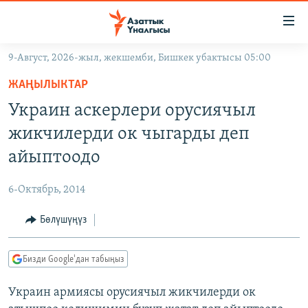
Линктер
Мазмунга
өтүңүз
9-Август, 2026-жыл, жекшемби, Бишкек убактысы 05:00
Навигацияга
ЖАҢЫЛЫКТАР
өтүңүз
ЖАҢЫЛЫКТАР
КЫРГЫЗСТАН
Издөөгө
Украин аскерлери орусиячыл
салыңыз
ДҮЙНӨ
КЫРГЫЗСТАН
жикчилерди ок чыгарды деп
УКРАИНА
САЯСАТ
ДҮЙНӨ
айыптоодо
АТАЙЫН ИЛИКТӨӨ
ЭКОНОМИКА
БОРБОР АЗИЯ
6-Октябрь, 2014
ТВ ПРОГРАММАЛАР
МАДАНИЯТ
Бөлүшүңүз
ПОДКАСТ
БҮГҮН АЗАТТЫКТА
ӨЗГӨЧӨ ПИКИР
ЭКСПЕРТТЕР ТАЛДАЙТ
Бизди Google'дан табыңыз
БИЗ ЖАНА ДҮЙНӨ
Русский
Украин армиясы орусиячыл жикчилерди ок
ДАНИСТЕ