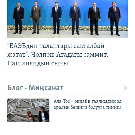
"ЕАЭБдин талаптары сакталбай
жатат". Чолпон-Атадагы саммит,
Пашиняндын сыны
Блог - Миңсанат
Ала-Тоо – онлайн таалимдин эл
аралык бешиги болууга тийиш