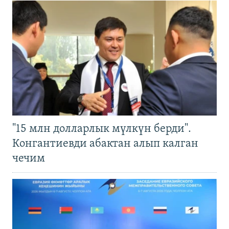
"15 млн долларлык мүлкүн берди".
Конгантиевди абактан алып калган
чечим