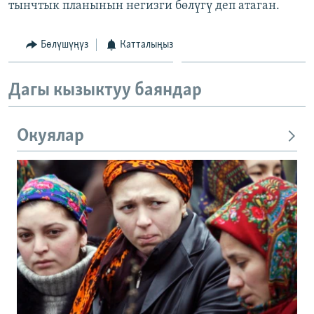
тынчтык планынын негизги бөлүгү деп атаган.
Бөлүшүңүз
Катталыңыз
Дагы кызыктуу баяндар
Окуялар