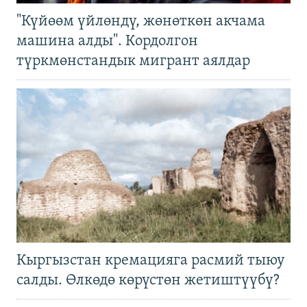
"Күйөөм үйлөндү, жөнөткөн акчама
машина алды". Кордолгон
түркмөнстандык мигрант аялдар
Кыргызстан кремацияга расмий тыюу
салды. Өлкөдө көрүстөн жетиштүүбү?