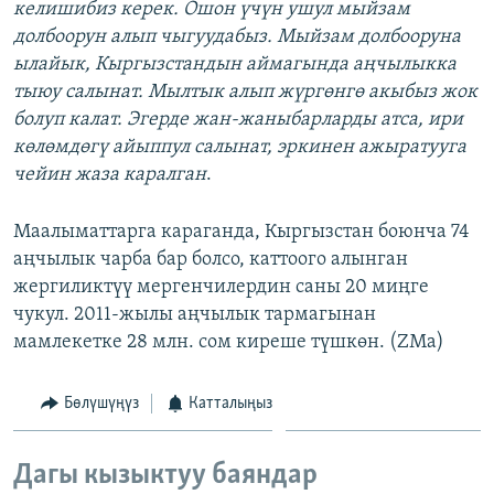
келишибиз керек. Ошон үчүн ушул мыйзам
долбоорун алып чыгуудабыз. Мыйзам долбооруна
ылайык, Кыргызстандын аймагында аңчылыкка
тыюу салынат. Мылтык алып жүргөнгө акыбыз жок
болуп калат. Эгерде жан-жаныбарларды атса, ири
көлөмдөгү айыппул салынат, эркинен ажыратууга
чейин жаза каралган
.
Маалыматтарга караганда, Кыргызстан боюнча 74
аңчылык чарба бар болсо, каттоого алынган
жергиликтүү мергенчилердин саны 20 миңге
чукул. 2011-жылы аңчылык тармагынан
мамлекетке 28 млн. сом киреше түшкөн. (ZMa)
Бөлүшүңүз
Катталыңыз
Дагы кызыктуу баяндар