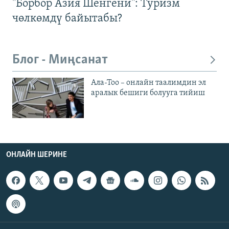
"Борбор Азия Шенгени": Туризм
чөлкөмдү байытабы?
Блог - Миңсанат
Ала-Тоо – онлайн таалимдин эл
аралык бешиги болууга тийиш
ОНЛАЙН ШЕРИНЕ