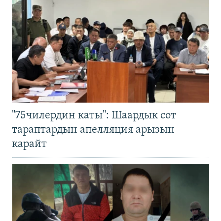
"75чилердин каты": Шаардык сот
тараптардын апелляция арызын
карайт