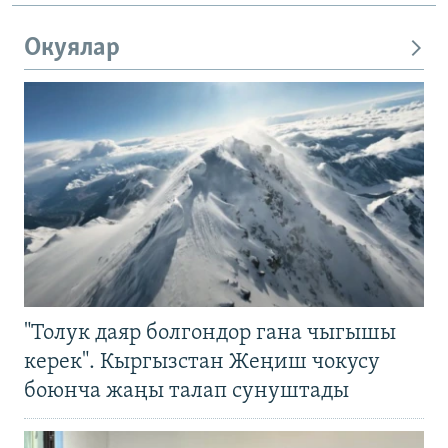
Окуялар
"Толук даяр болгондор гана чыгышы
керек". Кыргызстан Жеңиш чокусу
боюнча жаңы талап сунуштады