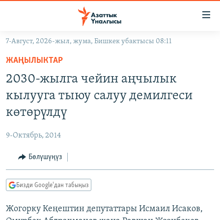
Линктер
Мазмунга
өтүңүз
7-Август, 2026-жыл, жума, Бишкек убактысы 08:11
Навигацияга
ЖАҢЫЛЫКТАР
өтүңүз
ЖАҢЫЛЫКТАР
КЫРГЫЗСТАН
Издөөгө
2030-жылга чейин аңчылык
салыңыз
ДҮЙНӨ
КЫРГЫЗСТАН
кылууга тыюу салуу демилгеси
УКРАИНА
САЯСАТ
ДҮЙНӨ
көтөрүлдү
АТАЙЫН ИЛИКТӨӨ
ЭКОНОМИКА
БОРБОР АЗИЯ
9-Октябрь, 2014
ТВ ПРОГРАММАЛАР
МАДАНИЯТ
Бөлүшүңүз
ПОДКАСТ
БҮГҮН АЗАТТЫКТА
ӨЗГӨЧӨ ПИКИР
ЭКСПЕРТТЕР ТАЛДАЙТ
Бизди Google'дан табыңыз
БИЗ ЖАНА ДҮЙНӨ
Русский
Жогорку Кеңештин депутаттары Исмаил Исаков,
ДАНИСТЕ