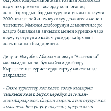
Өмүрбек Абдрахманов жана Равшан Жээнбеков
ОНЛАЙН ШЕРИНЕ
ЭЖЕ-СИҢДИЛЕР
карышкыр менен чөөлөрдү кошпогондо,
жаныбарлардын бардык түрүнө аңчылык кылууга
АЗАТТЫК+
2030-жылга чейин тыюу салуу демилгеси менен
ЫҢГАЙСЫЗ СУРООЛОР
чыгышты. Мыйзам долбоорунун демилгечилери
аларга башаламан аңчылык менен күрөшкө чара
көрүүнү өтүнүп ар кайсы уюмдар кайрылып
ЭЕ/АРнун бардык сайттары
жатышканын билдиришти.
Депутат Өмүрбек Абдрахмановдун “Азаттыкка”
маалымдашынча, бул мыйзам долбоору
Кыргызстанга туристтерди тартуу максатында
даярдалды:
-
Бизге туристтер көп келет, тоону кыдырып
чыккысы келет. Бирок көрөйүн десе жан-
жаныбарлар жок, баарын кырып, атып отуруп жок
кылышты. Биз ушуну толуктап, ордуна алып