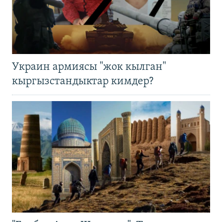
Украин армиясы "жок кылган"
кыргызстандыктар кимдер?