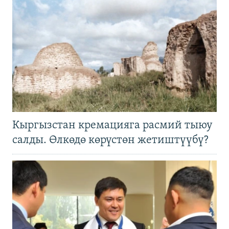
Кыргызстан кремацияга расмий тыюу
салды. Өлкөдө көрүстөн жетиштүүбү?