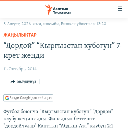
Линктер
Мазмунга
өтүңүз
8-Август, 2026-жыл, ишемби, Бишкек убактысы 13:20
Навигацияга
ЖАҢЫЛЫКТАР
өтүңүз
ЖАҢЫЛЫКТАР
КЫРГЫЗСТАН
Издөөгө
“Дордой” “Кыргызстан кубогун” 7-
салыңыз
ДҮЙНӨ
КЫРГЫЗСТАН
ирет жеңди
УКРАИНА
САЯСАТ
ДҮЙНӨ
11-Октябрь, 2014
АТАЙЫН ИЛИКТӨӨ
ЭКОНОМИКА
БОРБОР АЗИЯ
ТВ ПРОГРАММАЛАР
Бөлүшүңүз
МАДАНИЯТ
ПОДКАСТ
БҮГҮН АЗАТТЫКТА
Бизди Google'дан табыңыз
ӨЗГӨЧӨ ПИКИР
ЭКСПЕРТТЕР ТАЛДАЙТ
Футбол боюнча “Кыргызстан кубогун” “Дордой”
БИЗ ЖАНА ДҮЙНӨ
Русский
клубу жеңип алды. Финалдык беттеште
ДАНИСТЕ
"дордойчулар" Канттын “Абдыш-Ата” клубун 2:1