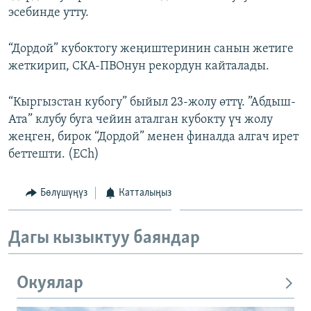
эсебинде утту.
ОНЛАЙН ШЕРИНЕ
ЭЖЕ-СИҢДИЛЕР
АЗАТТЫК+
“Дордой” кубоктогу жеңиштеринин санын жетиге
ЫҢГАЙСЫЗ СУРООЛОР
жеткирип, СКА-ПВОнун рекордун кайталады.
“Кыргызстан кубогу” быйыл 23-жолу өттү. ”Абдыш-
ЭЕ/АРнун бардык сайттары
Ата” клубу буга чейин аталган кубокту үч жолу
жеңген, бирок “Дордой” менен финалда алгач ирет
беттешти. (ECh)
Бөлүшүңүз
Катталыңыз
Дагы кызыктуу баяндар
Окуялар