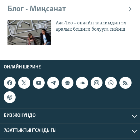
Блог - Миңсанат
Ала-Тоо – онлайн таалимдин эл
аралык бешиги болууга тийиш
ОНЛАЙН ШЕРИНЕ
БИЗ ЖӨНҮНДӨ
"АЗАТТЫКТЫН" САНДЫГЫ