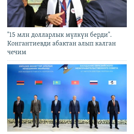
"15 млн долларлык мүлкүн берди".
Конгантиевди абактан алып калган
чечим