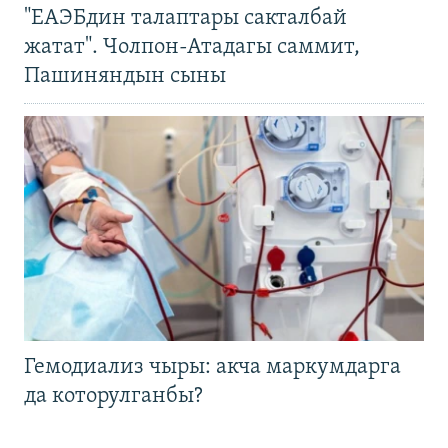
"ЕАЭБдин талаптары сакталбай
жатат". Чолпон-Атадагы саммит,
Пашиняндын сыны
Гемодиализ чыры: акча маркумдарга
да которулганбы?