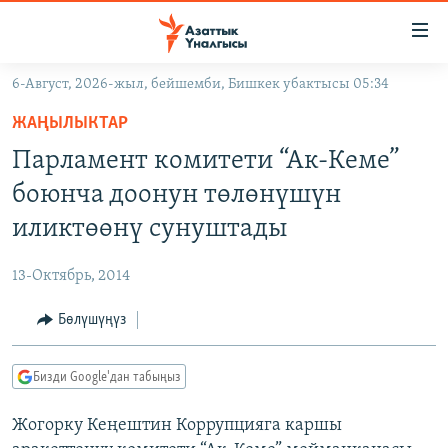
Линктер
Мазмунга
өтүңүз
6-Август, 2026-жыл, бейшемби, Бишкек убактысы 05:34
Навигацияга
ЖАҢЫЛЫКТАР
өтүңүз
ЖАҢЫЛЫКТАР
КЫРГЫЗСТАН
Издөөгө
Парламент комитети “Ак-Кеме”
салыңыз
ДҮЙНӨ
КЫРГЫЗСТАН
боюнча доонун төлөнүшүн
УКРАИНА
САЯСАТ
ДҮЙНӨ
иликтөөнү сунуштады
АТАЙЫН ИЛИКТӨӨ
ЭКОНОМИКА
БОРБОР АЗИЯ
13-Октябрь, 2014
ТВ ПРОГРАММАЛАР
МАДАНИЯТ
Бөлүшүңүз
ПОДКАСТ
БҮГҮН АЗАТТЫКТА
ӨЗГӨЧӨ ПИКИР
ЭКСПЕРТТЕР ТАЛДАЙТ
Бизди Google'дан табыңыз
БИЗ ЖАНА ДҮЙНӨ
Русский
Жогорку Кеңештин Коррупцияга каршы
ДАНИСТЕ