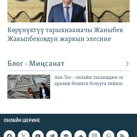
Көрүнүктүү тарыхнаамачы Жаныбек
Жакыпбековдун жаркын элесине
Блог - Миңсанат
Ала-Тоо – онлайн таалимдин эл
аралык бешиги болууга тийиш
ОНЛАЙН ШЕРИНЕ