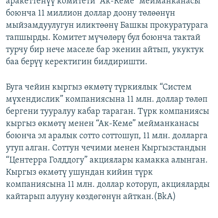
аракеттенүү комитети “Ак-Кеме” мейманканасы
ОНЛАЙН ШЕРИНЕ
ЭЖЕ-СИҢДИЛЕР
боюнча 11 миллион доллар доону төлөөнүн
мыйзамдуулугун иликтөөнү Башкы прокуратурага
АЗАТТЫК+
тапшырды. Комитет мүчөлөрү бул боюнча тактай
ЫҢГАЙСЫЗ СУРООЛОР
турчу бир нече маселе бар экенин айтып, укуктук
баа берүү керектигин билдиришти.
ЭЕ/АРнун бардык сайттары
Буга чейин кыргыз өкмөтү түркиялык “Систем
мүхендислик” компаниясына 11 млн. доллар төлөп
бергени тууралуу кабар тараган. Түрк компаниясы
кыргыз өкмөтү менен “Ак-Кеме” мейманканасы
боюнча эл аралык сотто соттошуп, 11 млн. долларга
утуп алган. Соттун чечими менен Кыргызстандын
“Центерра Голддогу” акциялары камакка алынган.
Кыргыз өкмөтү ушундан кийин түрк
компаниясына 11 млн. доллар которуп, акцияларды
кайтарып алууну көздөгөнүн айткан.(BkA)