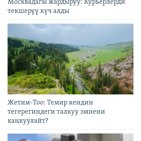
Москвадагы жардыруу: Курьерлерди
текшерүү күч алды
Жетим-Тоо: Темир кендин
тегерегиндеги талкуу эмнени
каңкуулайт?