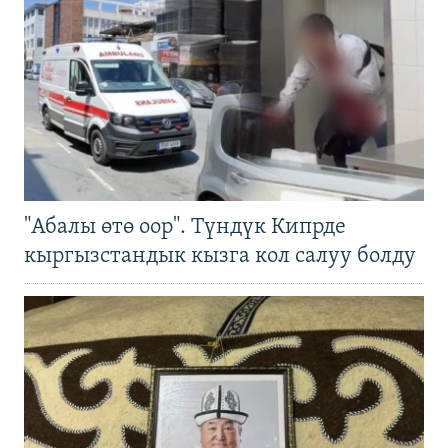
"Абалы өтө оор". Түндүк Кипрде
кыргызстандык кызга кол салуу болду