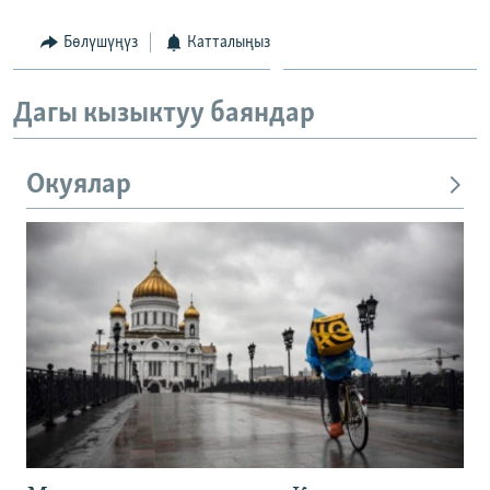
Бөлүшүңүз
Катталыңыз
Дагы кызыктуу баяндар
Окуялар