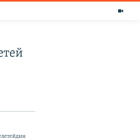
етей
елетейдин