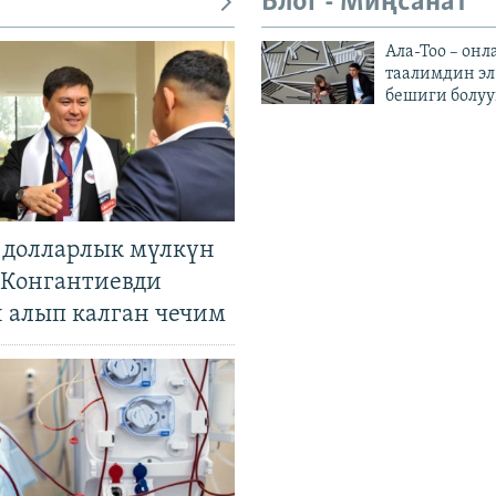
Блог - Миңсанат
Ала-Тоо – онл
таалимдин эл
бешиги болуу
н долларлык мүлкүн
. Конгантиевди
н алып калган чечим