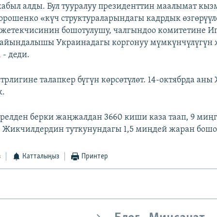
кабыл алды. Бул тууралуу президенттин маалымат кыз
орошенко «күч структураларындагы кадрдык өзгөрүүлө
жетекчисинин бошотулушу, чалгындоо комитетине И
айындалышы Украинадагы коргонуу мүмкүнчүлүгүн ж
 - деди.
трлигине талапкер бүгүн көрсөтүлөт. 14-октябрда аны
к.
релден берки жаңжалдан 3660 киши каза таап, 9 ми
. Жикчилдердин туткунундагы 1,5 миңдей жаран бошот
з
Катталыңыз
Принтер