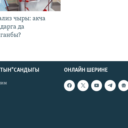
ализ чыры: акча
дарга да
лганбы?
КТЫН" САНДЫГЫ
ОНЛАЙН ШЕРИНЕ
лим