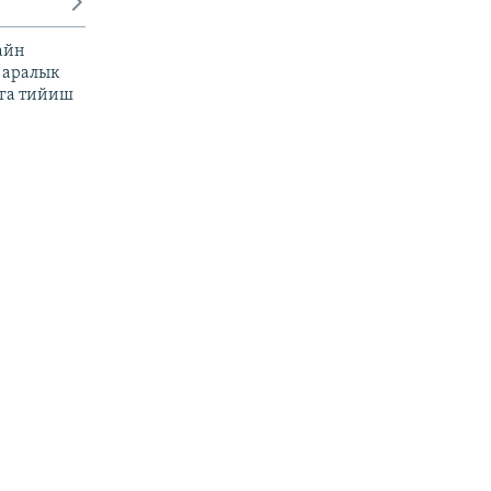
айн
 аралык
га тийиш