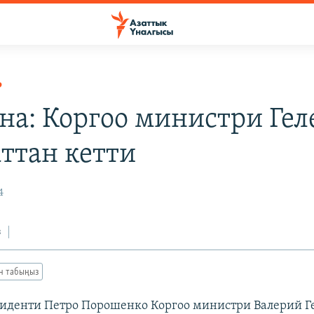
Р
на: Коргоо министри Гел
ттан кетти
4
з
ан табыңыз
иденти Петро Порошенко Коргоо министри Валерий Г