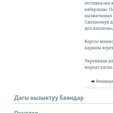
ЭЖЕ-СИҢДИЛЕР
отставкасын 
кабарлады. П
АЗАТТЫК+
кызматынын 
ЫҢГАЙСЫЗ СУРООЛОР
Смешконун д
деп ишенем»,
Коргоо минис
карашы кере
Украинада ап
жараат алган
Бөлүшүңү
Дагы кызыктуу баяндар