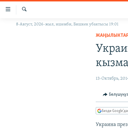
Линктер
Мазмунга
өтүңүз
Издөө
8-Август, 2026-жыл, ишемби, Бишкек убактысы 19:01
ЖАҢЫЛЫКТАР
Навигацияга
өтүңүз
ЖАҢЫЛЫКТА
КЫРГЫЗСТАН
Издөөгө
Украи
ДҮЙНӨ
КЫРГЫЗСТАН
салыңыз
УКРАИНА
САЯСАТ
ДҮЙНӨ
кызма
АТАЙЫН ИЛИКТӨӨ
ЭКОНОМИКА
БОРБОР АЗИЯ
ТВ ПРОГРАММАЛАР
МАДАНИЯТ
13-Октябрь, 201
ПОДКАСТ
БҮГҮН АЗАТТЫКТА
Бөлүшүңү
ӨЗГӨЧӨ ПИКИР
ЭКСПЕРТТЕР ТАЛДАЙТ
БИЗ ЖАНА ДҮЙНӨ
Бизди Google'д
ДАНИСТЕ
Украина през