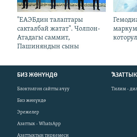
"ЕАЭБдин талаптары
Гемоди
сакталбай жатат". Чолпон-
маркум
Атадагы саммит,
котору
Пашиняндын сыны
БИЗ ЖӨНҮНДӨ
"АЗАТТЫ
Блоктолгон сайтты ачуу
Тилим - ди
Биз жөнүндө
Русский
Эрежелер
Азаттык - WhatsApp
ОНЛАЙН ШЕРИНЕ
Азаттыктын тиркемеси