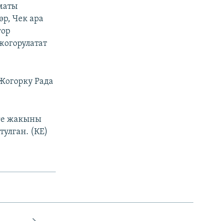
маты
р, Чек ара
гор
огорулатат
 Жогорку Рада
ңге жакыны
улган. (КЕ)