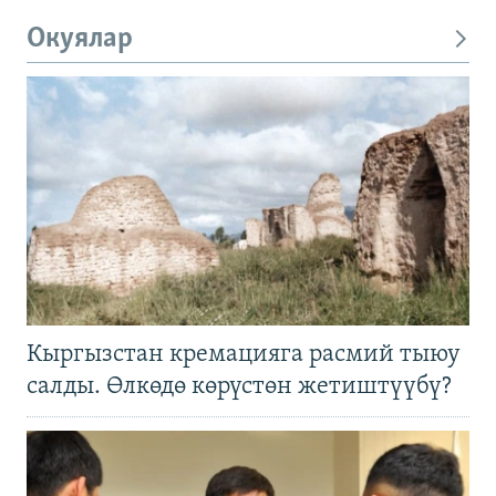
Окуялар
Кыргызстан кремацияга расмий тыюу
салды. Өлкөдө көрүстөн жетиштүүбү?