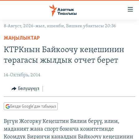
Линктер
Мазмунга
өтүңүз
8-Август, 2026-жыл, ишемби, Бишкек убактысы 20:36
Навигацияга
ЖАҢЫЛЫКТАР
өтүңүз
ЖАҢЫЛЫКТАР
КЫРГЫЗСТАН
Издөөгө
КТРКнын Байкоочу кеңешинин
салыңыз
ДҮЙНӨ
КЫРГЫЗСТАН
төрагасы жылдык отчет берет
УКРАИНА
САЯСАТ
ДҮЙНӨ
14-Октябрь, 2014
АТАЙЫН ИЛИКТӨӨ
ЭКОНОМИКА
БОРБОР АЗИЯ
ТВ ПРОГРАММАЛАР
Бөлүшүңүз
МАДАНИЯТ
ПОДКАСТ
БҮГҮН АЗАТТЫКТА
Бизди Google'дан табыңыз
ӨЗГӨЧӨ ПИКИР
ЭКСПЕРТТЕР ТАЛДАЙТ
Бүгүн Жогорку Кеңештин Билим берүү, илим,
БИЗ ЖАНА ДҮЙНӨ
Русский
маданият жана спорт боюнча комитетинде
ДАНИСТЕ
Коомдук Биринчи каналдын Байкоочу кеңешинин