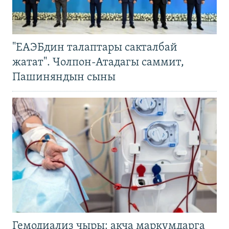
"ЕАЭБдин талаптары сакталбай
жатат". Чолпон-Атадагы саммит,
Пашиняндын сыны
Гемодиализ чыры: акча маркумдарга