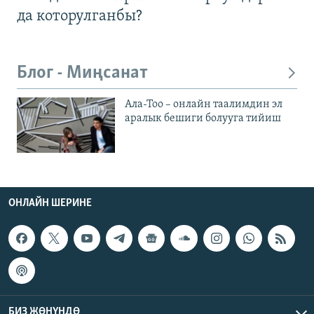
да которулганбы?
Блог - Миңсанат
Ала-Тоо – онлайн таалимдин эл
аралык бешиги болууга тийиш
ОНЛАЙН ШЕРИНЕ
БИЗ ЖӨНҮНДӨ