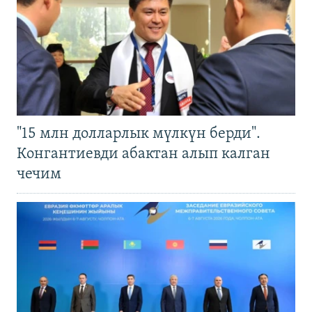
"15 млн долларлык мүлкүн берди".
Конгантиевди абактан алып калган
чечим