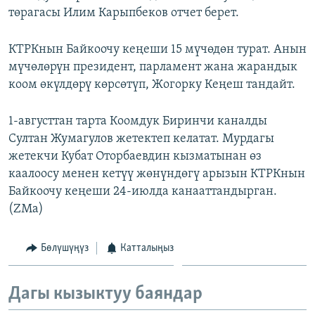
төрагасы Илим Карыпбеков отчет берет.
ОНЛАЙН ШЕРИНЕ
ЭЖЕ-СИҢДИЛЕР
АЗАТТЫК+
КТРКнын Байкоочу кеңеши 15 мүчөдөн турат. Анын
ЫҢГАЙСЫЗ СУРООЛОР
мүчөлөрүн президент, парламент жана жарандык
коом өкүлдөрү көрсөтүп, Жогорку Кеңеш тандайт.
ЭЕ/АРнун бардык сайттары
1-августтан тарта Коомдук Биринчи каналды
Султан Жумагулов жетектеп келатат. Мурдагы
жетекчи Кубат Оторбаевдин кызматынан өз
каалоосу менен кетүү жөнүндөгү арызын КТРКнын
Байкоочу кеңеши 24-июлда канааттандырган.
(ZMa)
Бөлүшүңүз
Катталыңыз
Дагы кызыктуу баяндар