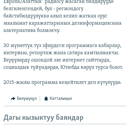
Европа/Азаттык" радиосу жасаган билдирүүдө
белгиленгендей, бул - региондогу
байстабилдүүлүккө алып келип жаткан орус
маалымат каражаттарынын дезинформациясына
альтернатива болмокчу.
30 мүнөттүк түз эфирдеги программага кабарлар,
интервью, репортаж жана сатира камтылмакчы.
Берүүлөрдү ошондой эле интернет сайттарда,
социалдык түйүндөрдө, Ютюбда көрүп турса болот.
2015-жылы программа кеңейтилет деп күтүлүүдө.
Бөлүшүңүз
Катталыңыз
Дагы кызыктуу баяндар