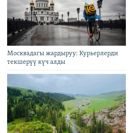
Москвадагы жардыруу: Курьерлерди
текшерүү күч алды