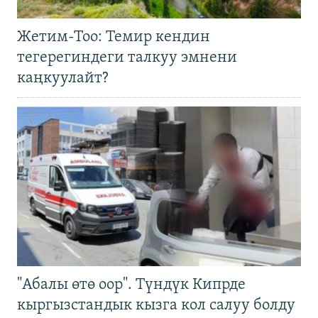
Жетим-Тоо: Темир кендин
тегерегиндеги талкуу эмнени
каңкуулайт?
"Абалы өтө оор". Түндүк Кипрде
кыргызстандык кызга кол салуу болду