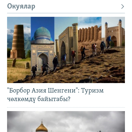
Окуялар
"Борбор Азия Шенгени": Туризм
чөлкөмдү байытабы?