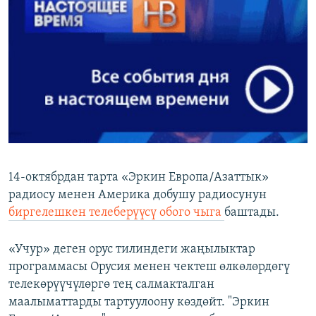
ОНЛАЙН ШЕРИНЕ
ЭЖЕ-СИҢДИЛЕР
АЗАТТЫК+
ЫҢГАЙСЫЗ СУРООЛОР
ЭЕ/АРнун бардык сайттары
14-октябрдан тарта «Эркин Европа/Азаттык»
радиосу менен Америка добушу радиосунун
биргелешкен телеберүүсү обого чыга
баштады.
«Учур» деген орус тилиндеги жаңылыктар
программасы Орусия менен чектеш өлкөлөрдөгү
телекөрүүчүлөргө тең салмакталган
маалыматтарды тартуулоону көздөйт. "Эркин