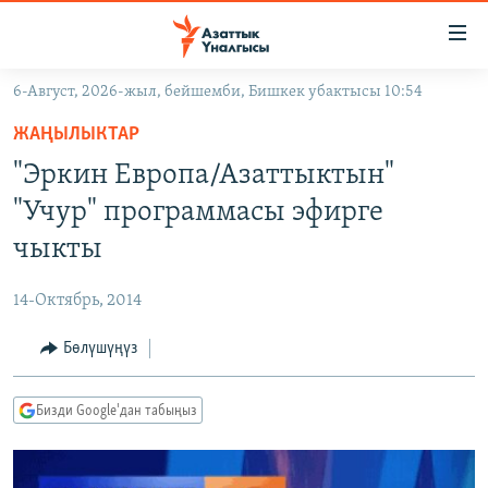
Линктер
Мазмунга
өтүңүз
6-Август, 2026-жыл, бейшемби, Бишкек убактысы 10:54
Навигацияга
ЖАҢЫЛЫКТАР
өтүңүз
ЖАҢЫЛЫКТАР
КЫРГЫЗСТАН
Издөөгө
"Эркин Европа/Азаттыктын"
салыңыз
ДҮЙНӨ
КЫРГЫЗСТАН
"Учур" программасы эфирге
УКРАИНА
САЯСАТ
ДҮЙНӨ
чыкты
АТАЙЫН ИЛИКТӨӨ
ЭКОНОМИКА
БОРБОР АЗИЯ
14-Октябрь, 2014
ТВ ПРОГРАММАЛАР
МАДАНИЯТ
Бөлүшүңүз
ПОДКАСТ
БҮГҮН АЗАТТЫКТА
ӨЗГӨЧӨ ПИКИР
ЭКСПЕРТТЕР ТАЛДАЙТ
Бизди Google'дан табыңыз
БИЗ ЖАНА ДҮЙНӨ
Русский
ДАНИСТЕ