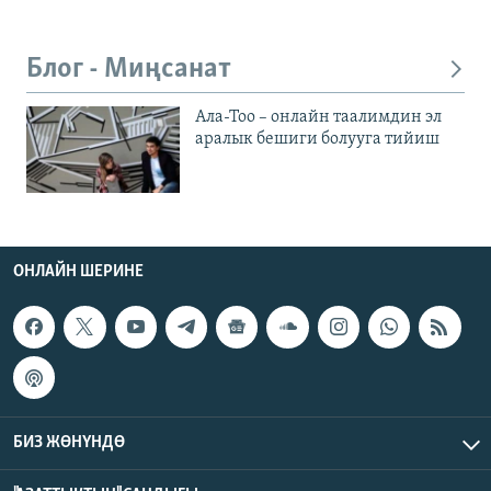
Блог - Миңсанат
Ала-Тоо – онлайн таалимдин эл
аралык бешиги болууга тийиш
ОНЛАЙН ШЕРИНЕ
БИЗ ЖӨНҮНДӨ