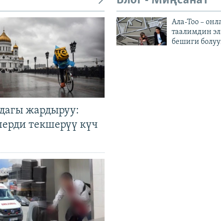
Блог - Миңсанат
Ала-Тоо – онл
таалимдин эл
бешиги болуу
дагы жардыруу:
лерди текшерүү күч