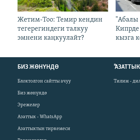
Жетим-Тоо: Темир кендин
"Абалы 
тегерегиндеги талкуу
Кипрде
эмнени каңкуулайт?
кызга к
БИЗ ЖӨНҮНДӨ
"АЗАТТЫ
Блоктолгон сайтты ачуу
Тилим - ди
Биз жөнүндө
Русский
Эрежелер
Азаттык - WhatsApp
ОНЛАЙН ШЕРИНЕ
Азаттыктын тиркемеси