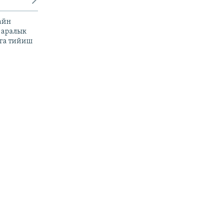
айн
 аралык
га тийиш