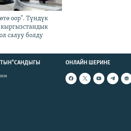
өтө оор". Түндүк
 кыргызстандык
ол салуу болду
КТЫН" САНДЫГЫ
ОНЛАЙН ШЕРИНЕ
лим