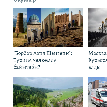
Окуялар
"Борбор Азия Шенгени":
Москва
Туризм чөлкөмдү
Курьер
байытабы?
алды