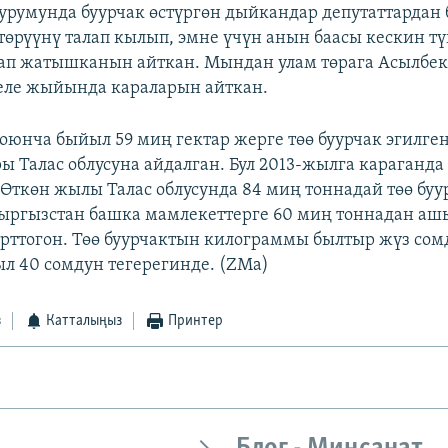
урумунда буурчак өстүргөн дыйкандар депутаттардан 
төрүүнү талап кылып, эмне үчүн анын баасы кескин т
ап жатышканын айткан. Мындан улам төрага Асылбек
селе жыйында караларын айткан.
оюнча быйыл 59 миң гектар жерге төө буурчак эгилген
ры Талас облусуна айдалган. Бул 2013-жылга караганда
. Өткөн жылы Талас облусунда 84 миң тоннадай төө буу
ргызстан башка мамлекеттерге 60 миң тоннадан аш
орттогон. Төө буурчактын килограммы былтыр жүз сом
ыл 40 сомдун тегерегинде. (ZMa)
з
Катталыңыз
Принтер