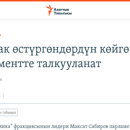
Р
ак өстүргөндөрдүн көйг
ментте талкууланат
4
з
ан табыңыз
блика” фракциясынын лидери Максат Сабиров парлам