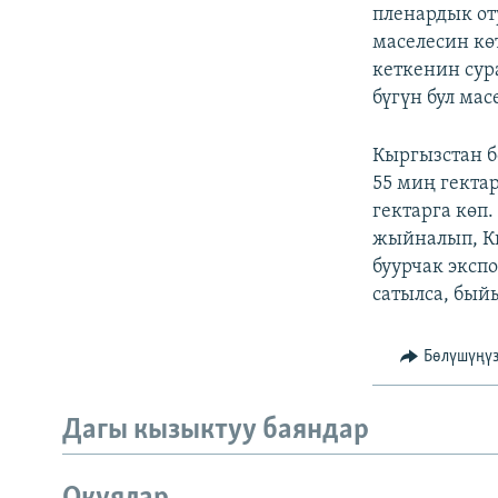
ЭЖЕ-СИҢДИЛЕР
пленардык от
маселесин кө
АЗАТТЫК+
кеткенин сур
ЫҢГАЙСЫЗ СУРООЛОР
бүгүн бул ма
Кыргызстан б
55 миң гекта
гектарга көп
жыйналып, Кы
буурчак эксп
сатылса, бый
Бөлүшүңү
Дагы кызыктуу баяндар