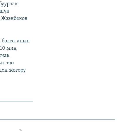
буурчак
үшүп
 Жээнбеков
 болсо, анын
 10 миң
рчак
ык төө
дон жогору