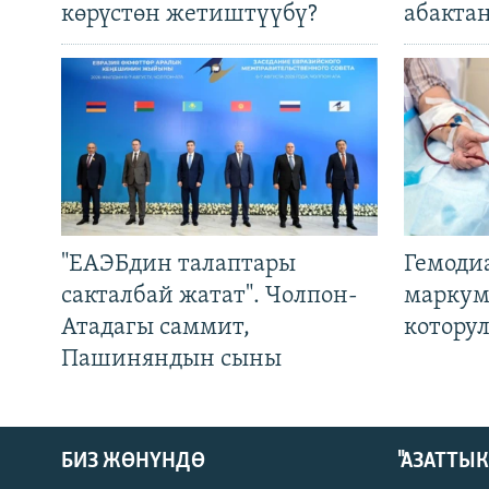
көрүстөн жетиштүүбү?
абакта
"ЕАЭБдин талаптары
Гемоди
сакталбай жатат". Чолпон-
маркум
Атадагы саммит,
котору
Пашиняндын сыны
БИЗ ЖӨНҮНДӨ
"АЗАТТЫ