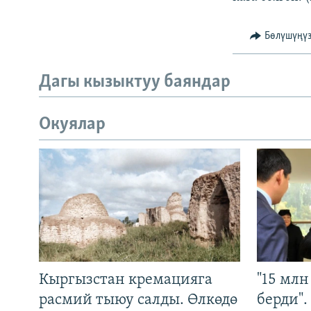
Бөлүшүңү
Дагы кызыктуу баяндар
Окуялар
Кыргызстан кремацияга
"15 мл
расмий тыюу салды. Өлкөдө
берди"