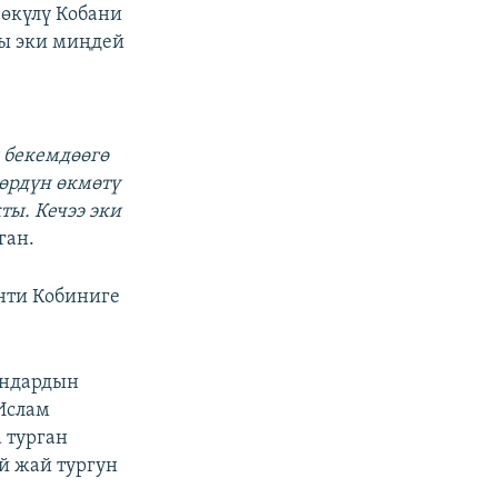
 өкүлү Кобани
гы эки миңдей
 бекемдөөгө
төрдүн өкмөтү
ы. Кечээ эки
ган.
нти Кобиниге
андардын
«Ислам
 турган
й жай тургун