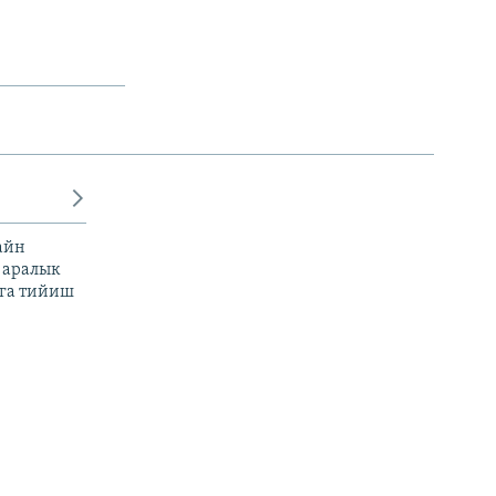
айн
 аралык
га тийиш