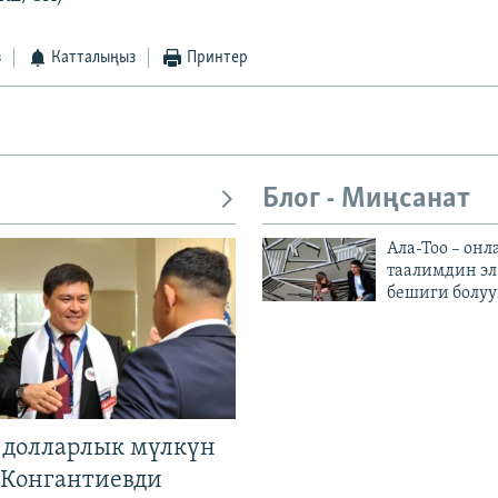
з
Катталыңыз
Принтер
Блог - Миңсанат
Ала-Тоо – онл
таалимдин эл
бешиги болуу
н долларлык мүлкүн
. Конгантиевди