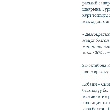
ЭЖЕ-СИҢДИЛЕР
расмий сапар
шаарына Түрк
АЗАТТЫК+
күрт топтору
ЫҢГАЙСЫЗ СУРООЛОР
макулдашылг
-
Демократия
макул болгон
менен пешме
тарап 200 с
22-октябрда
пешмерга күч
Кобани – Си
басымдуу бөл
мамлекети» р
коалициянын 
каза болгон. 