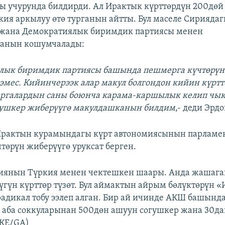
ы учурунда билдирди. Ал Ирактык күрттөрдүн 200дөй
ия аркылуу өтө турганын айтты. Бул маселе Сирияда
, жана Демократиялык биримдик партиясы менен
анын кошумчалады:
лык биримдик партиясы башында пешмерга күчтөрүн
 эмес. Кийинчерээк алар макул болгондон кийин күрт
ргалардын саны боюнча карама-каршылык келип чыкт
огушкер жиберүүгө макулдашканын билдим
,- деди Эрдо
 Ирактын курамындагы күрт автономиясынын парламе
төрүн жиберүүгө уруксат берген.
риянын Түркия менен чектешкен шаары. Анда жашаг
үгүн күрттөр түзөт. Бул аймактын айрым бөлүктөрүн 
адикал тобу ээлеп алган. Бир ай ичинде АКШ башында
аба соккуларынан 500дөн ашуун согушкер жана 30да
(КЕ/GA)