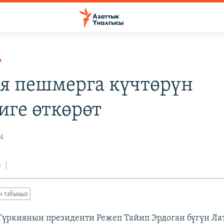
Р
я пешмерга күчтөрүн
иге өткөрөт
4
з
ан табыңыз
 Түркиянын президенти Режеп Тайип Эрдоган бүгүн Ла