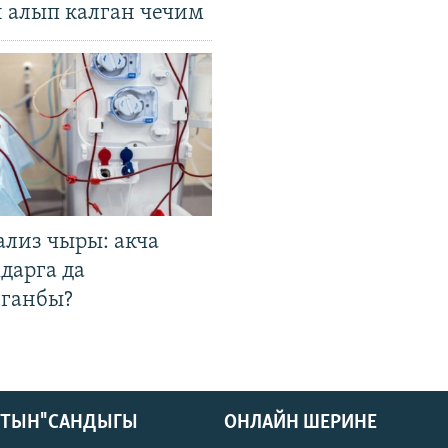
н алып калган чечим
ализ чыры: акча
дарга да
лганбы?
КТЫН" САНДЫГЫ
ОНЛАЙН ШЕРИНЕ