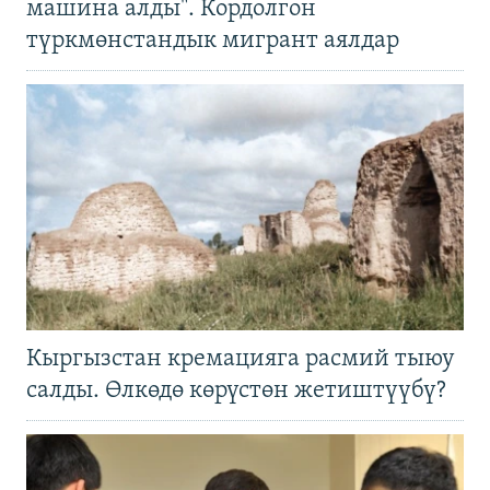
машина алды". Кордолгон
түркмөнстандык мигрант аялдар
Кыргызстан кремацияга расмий тыюу
салды. Өлкөдө көрүстөн жетиштүүбү?