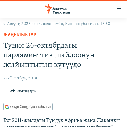
Линктер
Мазмунга
өтүңүз
9-Август, 2026-жыл, жекшемби, Бишкек убактысы 18:53
Навигацияга
ЖАҢЫЛЫКТАР
өтүңүз
ЖАҢЫЛЫКТАР
КЫРГЫЗСТАН
Издөөгө
Тунис 26-октябрдагы
салыңыз
ДҮЙНӨ
КЫРГЫЗСТАН
парламенттик шайлоонун
УКРАИНА
САЯСАТ
ДҮЙНӨ
жыйынтыгын күтүүдө
АТАЙЫН ИЛИКТӨӨ
ЭКОНОМИКА
БОРБОР АЗИЯ
27-Октябрь, 2014
ТВ ПРОГРАММАЛАР
МАДАНИЯТ
Бөлүшүңүз
ПОДКАСТ
БҮГҮН АЗАТТЫКТА
ӨЗГӨЧӨ ПИКИР
ЭКСПЕРТТЕР ТАЛДАЙТ
Бизди Google'дан табыңыз
БИЗ ЖАНА ДҮЙНӨ
Русский
Бул 2011-жылдагы Түндүк Африка жана Жакынкы
ДАНИСТЕ