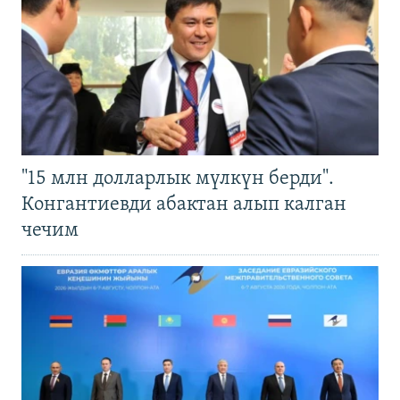
"15 млн долларлык мүлкүн берди".
Конгантиевди абактан алып калган
чечим