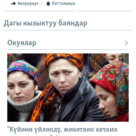
Бөлүшүңүз
Катталыңыз
Дагы кызыктуу баяндар
Окуялар
"Күйөөм үйлөндү, жөнөткөн акчама