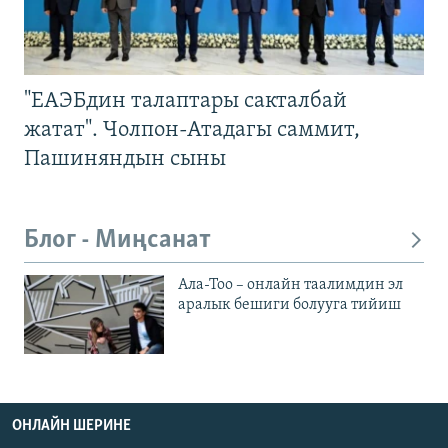
"ЕАЭБдин талаптары сакталбай
жатат". Чолпон-Атадагы саммит,
Пашиняндын сыны
Блог - Миңсанат
Ала-Тоо – онлайн таалимдин эл
аралык бешиги болууга тийиш
ОНЛАЙН ШЕРИНЕ