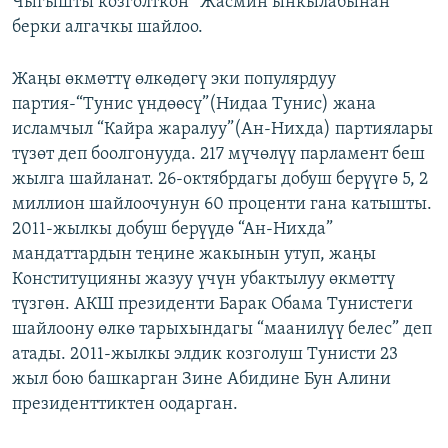
Чыгышты козголткон “Жасмин ынкылабынан”
ОНЛАЙН ШЕРИНЕ
ЭЖЕ-СИҢДИЛЕР
берки алгачкы шайлоо.
АЗАТТЫК+
Жаңы өкмөттү өлкөдөгү эки популярдуу
ЫҢГАЙСЫЗ СУРООЛОР
партия-“Тунис үндөөсү”(Нидаа Тунис) жана
исламчыл “Кайра жаралуу”(Ан-Нихда) партиялары
ЭЕ/АРнун бардык сайттары
түзөт деп боолгонууда. 217 мүчөлүү парламент беш
жылга шайланат. 26-октябрдагы добуш берүүгө 5, 2
миллион шайлоочунун 60 проценти гана катышты.
2011-жылкы добуш берүүдө “Ан-Нихда”
мандаттардын теңине жакынын утуп, жаңы
Конституцияны жазуу үчүн убактылуу өкмөттү
түзгөн. АКШ президенти Барак Обама Тунистеги
шайлоону өлкө тарыхындагы “маанилүү белес” деп
атады. 2011-жылкы элдик козголуш Тунисти 23
жыл бою башкарган Зине Абидине Бун Алини
президенттиктен оодарган.