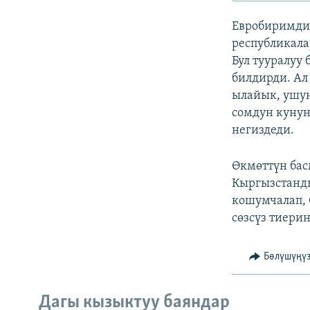
ЭЖЕ-СИҢДИЛЕР
Евробиримдик
АЗАТТЫК+
республикала
ЫҢГАЙСЫЗ СУРООЛОР
Бул тууралуу
билдирди. А
ылайык, ушун
сомдун кунун
негиздеди.
Өкмөттүн бас
Кыргызстанд
кошумчалап, 
сөзсүз тиерин
Бөлүшүңү
Дагы кызыктуу баяндар