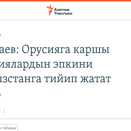
Р
аев: Орусияга каршы
иялардын эпкини
зстанга тийип жатат
4
з
ан табыңыз