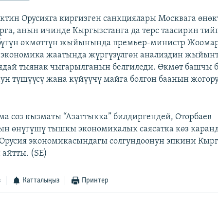
тин Орусияга киргизген санкциялары Москвага өнө
рга, анын ичинде Кыргызстанга да терс таасирин тий
 бүгүн өкмөттүн жыйынында премьер-министр Жоомар
л экономика жаатында жүргүзүлгөн анализдин жыйын
дай тыянак чыгарылганын белгиледи. Өкмөт башчы 
ун түшүүсү жана күйүүчү майга болгон баанын жого
ма сөз кызматы “Азаттыкка” билдиргендей, Оторбаев
ын өнүгүшү тышкы экономикалык саясатка көз каран
Орусия экономикасындагы солгундоонун эпкини Кыр
 айтты. (SE)
з
Катталыңыз
Принтер