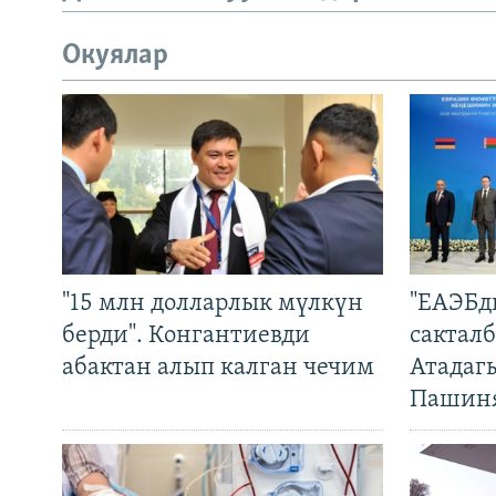
Окуялар
"15 млн долларлык мүлкүн
"ЕАЭБд
берди". Конгантиевди
сакталб
абактан алып калган чечим
Атадаг
Пашин