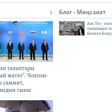
Блог - Миңсанат
Ала-Тоо – онл
таалимдин эл
бешиги болуу
ин талаптары
ай жатат". Чолпон-
ы саммит,
яндын сыны