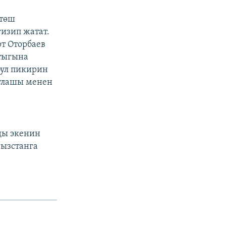
ктөш
гизип жатат.
т Оторбаев
тыгына
бул пикирин
рулашы менен
ды экенин
гызстанга