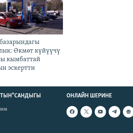
базарындагы
лык: Өкмөт күйүүчү
гы кымбаттай
ын эскертти
КТЫН" САНДЫГЫ
ОНЛАЙН ШЕРИНЕ
лим