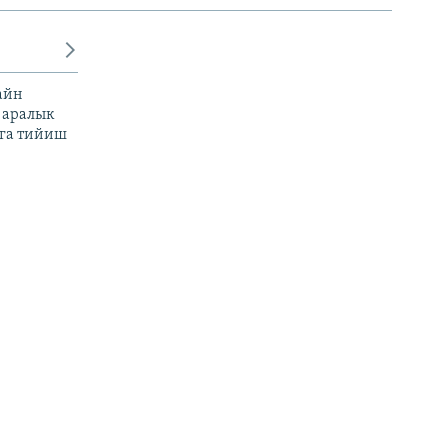
айн
 аралык
га тийиш