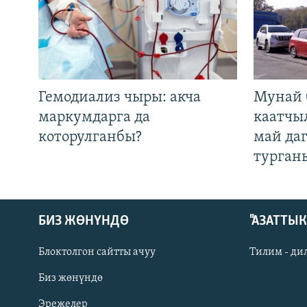
Гемодиализ чыры: акча
Мунай 
маркумдарга да
каатчы
которулганбы?
май да
турган
БИЗ ЖӨНҮНДӨ
"АЗАТТЫ
Блоктолгон сайтты ачуу
Тилим - ди
Биз жөнүндө
Русский
Эрежелер