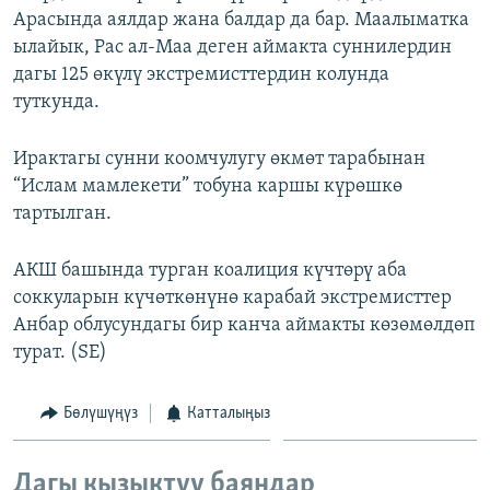
Арасында аялдар жана балдар да бар. Маалыматка
ОНЛАЙН ШЕРИНЕ
ЭЖЕ-СИҢДИЛЕР
ылайык, Рас ал-Маа деген аймакта суннилердин
АЗАТТЫК+
дагы 125 өкүлү экстремисттердин колунда
ЫҢГАЙСЫЗ СУРООЛОР
туткунда.
Ирактагы сунни коомчулугу өкмөт тарабынан
ЭЕ/АРнун бардык сайттары
“Ислам мамлекети” тобуна каршы күрөшкө
тартылган.
АКШ башында турган коалиция күчтөрү аба
соккуларын күчөткөнүнө карабай экстремисттер
Анбар облусундагы бир канча аймакты көзөмөлдөп
турат. (SE)
Бөлүшүңүз
Катталыңыз
Дагы кызыктуу баяндар