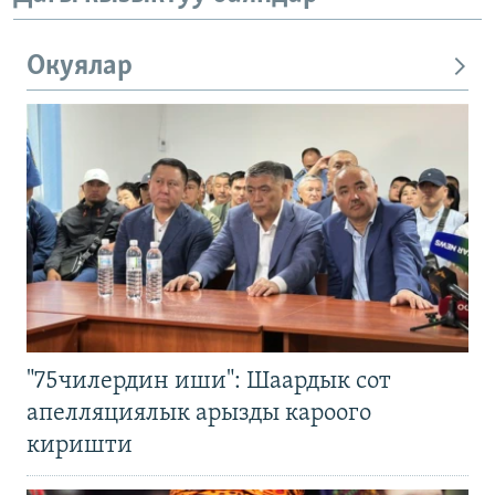
Окуялар
"75чилердин иши": Шаардык сот
апелляциялык арызды кароого
киришти