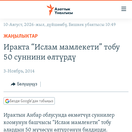
Линктер
Мазмунга
өтүңүз
10-Август, 2026-жыл, дүйшөмбү, Бишкек убактысы 10:49
Навигацияга
ЖАҢЫЛЫКТАР
өтүңүз
ЖАҢЫЛЫКТАР
КЫРГЫЗСТАН
Издөөгө
Иракта “Ислам мамлекети” тобу
салыңыз
ДҮЙНӨ
КЫРГЫЗСТАН
50 суннини өлтүрдү
УКРАИНА
САЯСАТ
ДҮЙНӨ
3-Ноябрь, 2014
АТАЙЫН ИЛИКТӨӨ
ЭКОНОМИКА
БОРБОР АЗИЯ
ТВ ПРОГРАММАЛАР
Бөлүшүңүз
МАДАНИЯТ
ПОДКАСТ
БҮГҮН АЗАТТЫКТА
Бизди Google'дан табыңыз
ӨЗГӨЧӨ ПИКИР
ЭКСПЕРТТЕР ТАЛДАЙТ
Ирактын Анбар облусунда өкмөтчүл суннилер
БИЗ ЖАНА ДҮЙНӨ
Русский
коомунун башчысы “Ислам мамлекети” тобу
ДАНИСТЕ
алардын 50 мүчөсүн өлтүргөнүн билдирди.