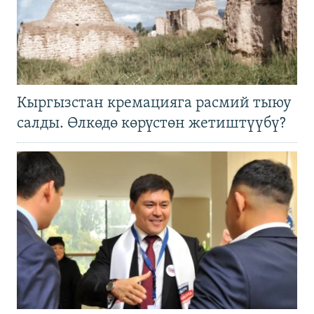
Кыргызстан кремацияга расмий тыюу
салды. Өлкөдө көрүстөн жетиштүүбү?