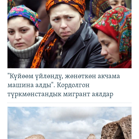
"Күйөөм үйлөндү, жөнөткөн акчама
машина алды". Кордолгон
түркмөнстандык мигрант аялдар