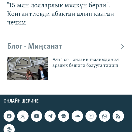
"15 млн долларлык мүлкүн берди".
Конгантиевди абактан алып калган
чечим
Блог - Миңсанат
Ала-Тоо – онлайн таалимдин эл
аралык бешиги болууга тийиш
ОНЛАЙН ШЕРИНЕ