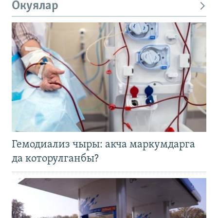
Окуялар
Гемодиализ чыры: акча маркумдарга
да которулганбы?