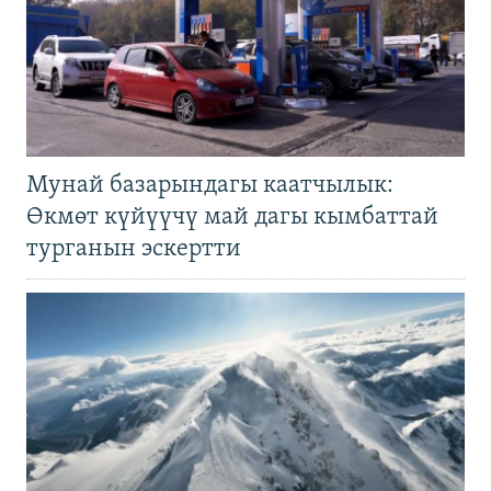
Мунай базарындагы каатчылык:
Өкмөт күйүүчү май дагы кымбаттай
турганын эскертти