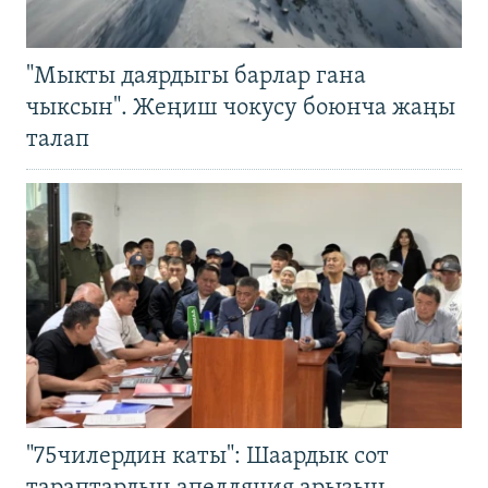
"Мыкты даярдыгы барлар гана
чыксын". Жеңиш чокусу боюнча жаңы
талап
"75чилердин каты": Шаардык сот