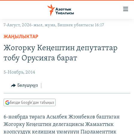
Линктер
Мазмунга
өтүңүз
7-Август, 2026-жыл, жума, Бишкек убактысы 16:17
Навигацияга
ЖАҢЫЛЫКТАР
өтүңүз
ЖАҢЫЛЫКТАР
КЫРГЫЗСТАН
Издөөгө
Жогорку Кеңештин депутаттар
салыңыз
ДҮЙНӨ
КЫРГЫЗСТАН
тобу Орусияга барат
УКРАИНА
САЯСАТ
ДҮЙНӨ
5-Ноябрь, 2014
АТАЙЫН ИЛИКТӨӨ
ЭКОНОМИКА
БОРБОР АЗИЯ
ТВ ПРОГРАММАЛАР
Бөлүшүңүз
МАДАНИЯТ
ПОДКАСТ
БҮГҮН АЗАТТЫКТА
Бизди Google'дан табыңыз
ӨЗГӨЧӨ ПИКИР
ЭКСПЕРТТЕР ТАЛДАЙТ
6-ноябрда төрага Асылбек Жээнбеков баштаган
БИЗ ЖАНА ДҮЙНӨ
Русский
Жогорку Кеңештин делегациясы Жамааттык
ДАНИСТЕ
коопсуздук келишим уюмунун Парламенттик