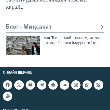
тараптардын апелляция арызын
карайт
Блог - Миңсанат
Ала-Тоо – онлайн таалимдин эл
аралык бешиги болууга тийиш
ОНЛАЙН ШЕРИНЕ