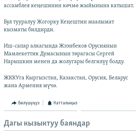
ассамблея кеңешинин көчмө жыйынына катышат.
ОНЛАЙН ШЕРИНЕ
ЭЖЕ-СИҢДИЛЕР
АЗАТТЫК+
Бул тууралуу Жогорку Кеңештин маалымат
ЫҢГАЙСЫЗ СУРООЛОР
кызматы билдирди.
Иш-сапар алкагында Жээнбеков Орусиянын
ЭЕ/АРнун бардык сайттары
Мамлекеттик Думасынын төрагасы Сергей
Нарышкин менен да жолугары белгилүү болду.
ЖККУга Кыргызстан, Казакстан, Орусия, Беларус
жана Армения мүчө.
Бөлүшүңүз
Катталыңыз
Дагы кызыктуу баяндар