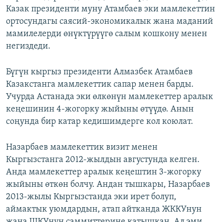
Казак президенти муну Атамбаев эки мамлекеттин
ОНЛАЙН ШЕРИНЕ
ЭЖЕ-СИҢДИЛЕР
ортосундагы саясий-экономикалык жана маданий
АЗАТТЫК+
мамилелерди өнүктүрүүгө салым кошкону менен
ЫҢГАЙСЫЗ СУРООЛОР
негиздеди.
Бүгүн кыргыз президенти Алмазбек Атамбаев
ЭЕ/АРнун бардык сайттары
Казакстанга мамлекеттик сапар менен барды.
Учурда Астанада эки өлкөнүн мамлекеттер аралык
кеңешинин 4-жогорку жыйыны өтүүдө. Анын
соңунда бир катар кедишимдерге кол коюлат.
Назарбаев мамлекеттик визит менен
Кыргызстанга 2012-жылдын августунда келген.
Анда мамлекеттер аралык кеңештин 3-жогорку
жыйыны өткөн болчу. Андан тышкары, Назарбаев
2013-жылы Кыргызстанда эки ирет болуп,
аймактык уюмдардын, атап айтканда ЖККУнун
жана ШКУнун саммиттерине катышкан. Ал эми