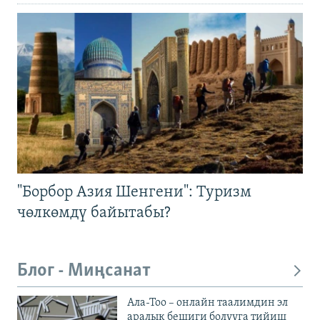
"Борбор Азия Шенгени": Туризм
чөлкөмдү байытабы?
Блог - Миңсанат
Ала-Тоо – онлайн таалимдин эл
аралык бешиги болууга тийиш