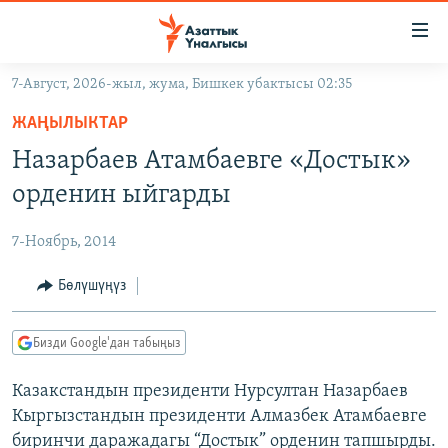
Линктер
Мазмунга
өтүңүз
7-Август, 2026-жыл, жума, Бишкек убактысы 02:35
Навигацияга
ЖАҢЫЛЫКТАР
өтүңүз
ЖАҢЫЛЫКТАР
КЫРГЫЗСТАН
Издөөгө
Назарбаев Атамбаевге «Достык»
салыңыз
ДҮЙНӨ
КЫРГЫЗСТАН
орденин ыйгарды
УКРАИНА
САЯСАТ
ДҮЙНӨ
7-Ноябрь, 2014
АТАЙЫН ИЛИКТӨӨ
ЭКОНОМИКА
БОРБОР АЗИЯ
ТВ ПРОГРАММАЛАР
Бөлүшүңүз
МАДАНИЯТ
ПОДКАСТ
БҮГҮН АЗАТТЫКТА
Бизди Google'дан табыңыз
ӨЗГӨЧӨ ПИКИР
ЭКСПЕРТТЕР ТАЛДАЙТ
Казакстандын президенти Нурсултан Назарбаев
БИЗ ЖАНА ДҮЙНӨ
Русский
Кыргызстандын президенти Алмазбек Атамбаевге
ДАНИСТЕ
биринчи даражадагы “Достык” орденин тапшырды.