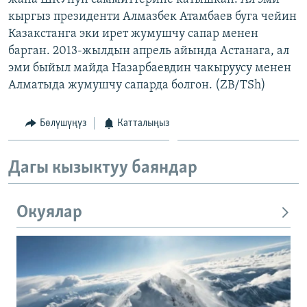
кыргыз президенти Алмазбек Атамбаев буга чейин
Казакстанга эки ирет жумушчу сапар менен
барган. 2013-жылдын апрель айында Астанага, ал
эми быйыл майда Назарбаевдин чакыруусу менен
Алматыда жумушчу сапарда болгон. (ZB/TSh)
Бөлүшүңүз
Катталыңыз
Дагы кызыктуу баяндар
Окуялар