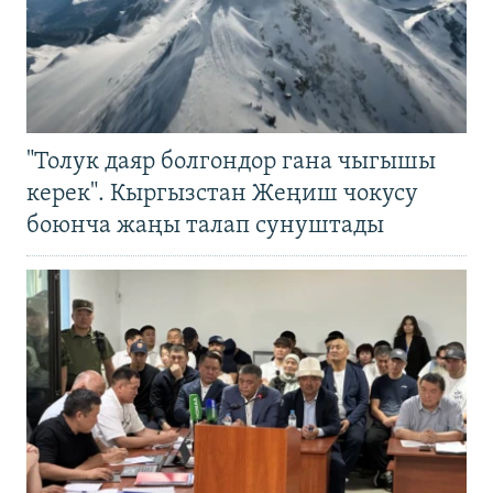
"Толук даяр болгондор гана чыгышы
керек". Кыргызстан Жеңиш чокусу
боюнча жаңы талап сунуштады