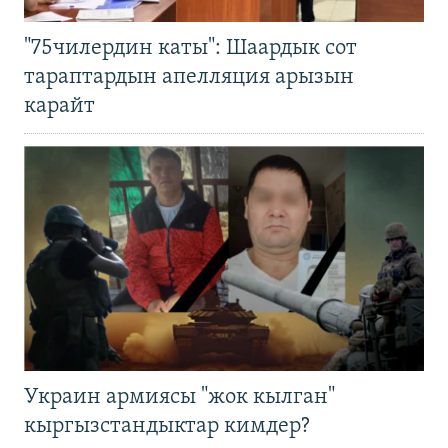
"75чилердин каты": Шаардык сот
тараптардын апелляция арызын
карайт
Украин армиясы "жок кылган"
кыргызстандыктар кимдер?