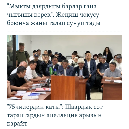
"Мыкты даярдыгы барлар гана
чыгышы керек". Жеңиш чокусу
боюнча жаңы талап сунуштады
"75чилердин каты": Шаардык сот
тараптардын апелляция арызын
карайт