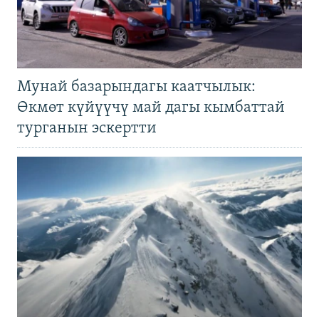
Мунай базарындагы каатчылык:
Өкмөт күйүүчү май дагы кымбаттай
турганын эскертти