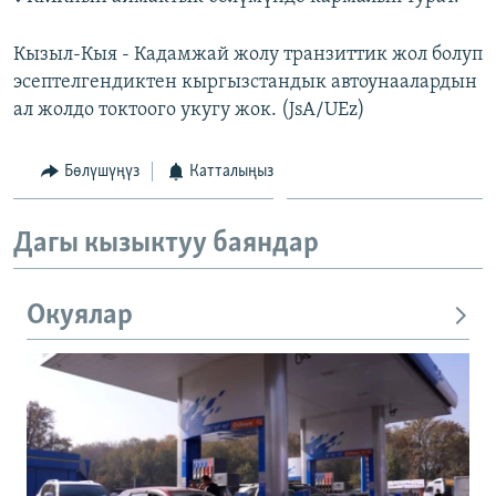
Кызыл-Кыя - Кадамжай жолу транзиттик жол болуп
эсептелгендиктен кыргызстандык автоунаалардын
ал жолдо токтоого укугу жок. (JsA/UEz)
Бөлүшүңүз
Катталыңыз
Дагы кызыктуу баяндар
Окуялар