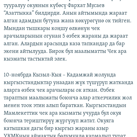
тууралуу окуянын күбөсү Фархат Мусаев
ОНЛАЙН ШЕРИНЕ
ЭЖЕ-СИҢДИЛЕР
“Азаттыкка” билдирди. Анын айтымында жараат
АЗАТТЫК+
алган адамдын бутуна жана көкүрөгүнө ок тийген.
ЫҢГАЙСЫЗ СУРООЛОР
Мындан тышкары коңшу өлкөнүн чек
арачыларынын огунан 5 өзбек жараны да жараат
алган. Алардын арасында каза тапкандар да бар
ЭЕ/АРнун бардык сайттары
экени айтылууда. Бирок бул маалыматты Чек ара
кызматы тастыктай элек.
10-ноябрда Кызыл-Кыя – Кадамжай жолунда
кыргызстандыктар унаадан жүк түшүрүп жатканда
аларга өзбек чек арачылары ок аткан. Өзбек
тараптын маалыматы боюнча алар аткезчилик жол
менен тоок этин алып бараткан. Кыргызстандын
Мамлекеттик чек ара кызматы учурда бул окуя
боюнча териштирүү жүргүзүп жатат. Окуяга
катышкан дагы бир кыргыз жараны азыр
УКМКнын аймактык бөлүмүндө кармалып турат.