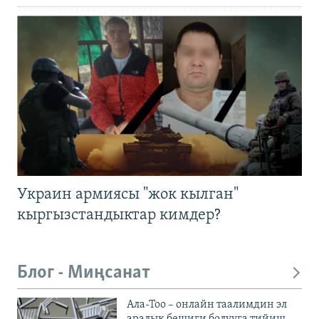
Украин армиясы "жок кылган"
кыргызстандыктар кимдер?
Блог - Миңсанат
Ала-Тоо – онлайн таалимдин эл
аралык бешиги болууга тийиш