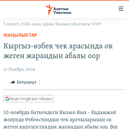
Линктер
Мазмунга
өтүңүз
7-Август, 2026-жыл, жума, Бишкек убактысы 13:09
Навигацияга
ЖАҢЫЛЫКТАР
өтүңүз
ЖАҢЫЛЫКТАР
КЫРГЫЗСТАН
Издөөгө
Кыргыз-өзбек чек арасында ок
салыңыз
ДҮЙНӨ
КЫРГЫЗСТАН
жеген жарандын абалы оор
УКРАИНА
САЯСАТ
ДҮЙНӨ
11-Ноябрь, 2014
АТАЙЫН ИЛИКТӨӨ
ЭКОНОМИКА
БОРБОР АЗИЯ
ТВ ПРОГРАММАЛАР
Бөлүшүңүз
МАДАНИЯТ
ПОДКАСТ
БҮГҮН АЗАТТЫКТА
Бизди Google'дан табыңыз
ӨЗГӨЧӨ ПИКИР
ЭКСПЕРТТЕР ТАЛДАЙТ
10-ноябрда Баткендеги Кызыл-Кыя – Кадамжай
БИЗ ЖАНА ДҮЙНӨ
Русский
жолунда Өзбекстандын чек арачыларынан ок
ДАНИСТЕ
жеген кыргызстандык жарандын абалы оор. Бул