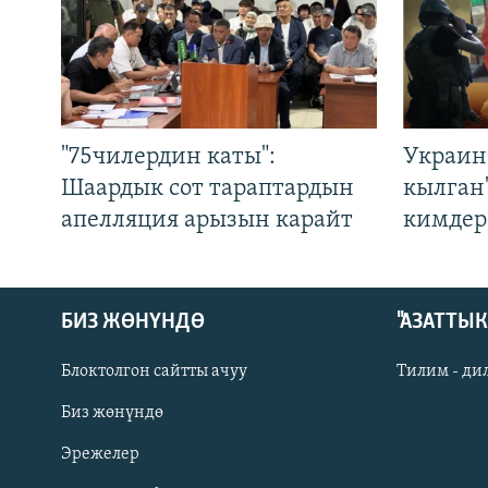
"75чилердин каты":
Украин
Шаардык сот тараптардын
кылган
апелляция арызын карайт
кимдер
БИЗ ЖӨНҮНДӨ
"АЗАТТЫ
Блоктолгон сайтты ачуу
Тилим - ди
Биз жөнүндө
Русский
Эрежелер