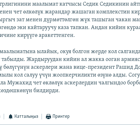
трлигинини маалымат катчысы Седик Седикинин айт
менен чет өлкөлүк жарандар жашаган комплекстин к
ыргыч зат менен дүрмөттөлгөн жүк ташыган чакан м
згөндө эки кайтаруучу каза тапкан. Андан кийин кур
ичине кирүүгө аракеттенген.
аалыматына ылайык, окуя болгон жерде кол салганд
ү табылды. Жардыруудан кийин ал жакка ооган арми
ү бөлүгүнүн аскерлери жана вице-президент Рашид Д
ылы кол салуу үчүн жоопкерчиликти өзүнө алды. Со
лла Мужахид чет өклөлүк аскерлердин чалгындоо борб
көздөшкөнүн билдирди.
з
Катталыңыз
Принтер