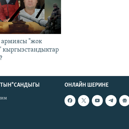
 армиясы "жок
" кыргызстандыктар
?
КТЫН" САНДЫГЫ
ОНЛАЙН ШЕРИНЕ
лим