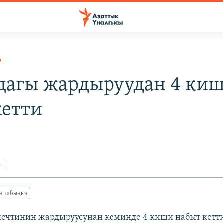
Р
дагы жардыруудан 4 ки
кетти
з
ан табыңыз
кечтинин жардыруусунан кеминде 4 киши набыт кетт