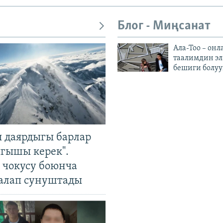
Блог - Миңсанат
Ала-Тоо – онл
таалимдин эл
бешиги болуу
 даярдыгы барлар
ыгышы керек".
чокусу боюнча
алап сунуштады