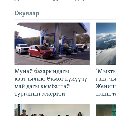
Окуялар
Мунай базарындагы
"Мыкты
каатчылык: Өкмөт күйүүчү
гана ч
май дагы кымбаттай
Жеңиш 
турганын эскертти
жаңы т