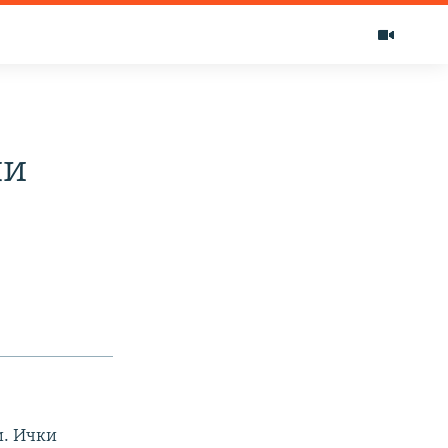
ши
и. Ички