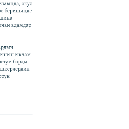
ымында, окуя
ире беришинде
ашина
алчан адамдар
ардын
ясынын ыкчам
остум барды.
гушкерлердин
орун