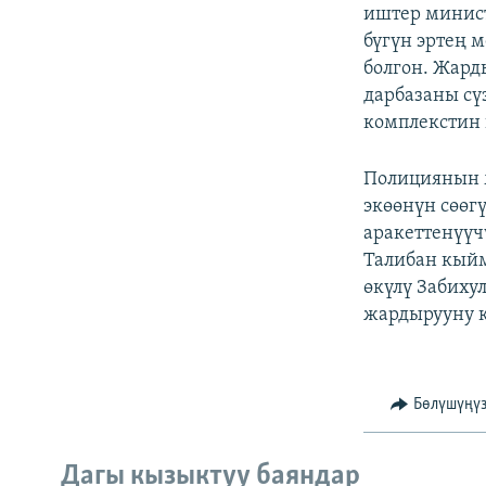
ЭЖЕ-СИҢДИЛЕР
иштер минис
бүгүн эртең 
АЗАТТЫК+
болгон. Жард
ЫҢГАЙСЫЗ СУРООЛОР
дарбазаны сү
комплекстин 
Полициянын м
экөөнүн сөөг
аракеттенүүч
Талибан кыйм
өкүлү Забиху
жардырууну 
Бөлүшүңү
Дагы кызыктуу баяндар