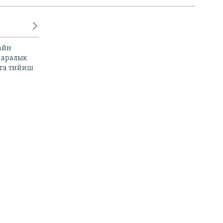
айн
 аралык
га тийиш