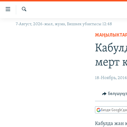
Линктер
Мазмунга
өтүңүз
Издөө
7-Август, 2026-жыл, жума, Бишкек убактысы 12:48
ЖАҢЫЛЫКТАР
Навигацияга
өтүңүз
ЖАҢЫЛЫКТА
КЫРГЫЗСТАН
Издөөгө
Кабул
ДҮЙНӨ
КЫРГЫЗСТАН
салыңыз
УКРАИНА
САЯСАТ
ДҮЙНӨ
мерт 
АТАЙЫН ИЛИКТӨӨ
ЭКОНОМИКА
БОРБОР АЗИЯ
ТВ ПРОГРАММАЛАР
МАДАНИЯТ
18-Ноябрь, 2014
ПОДКАСТ
БҮГҮН АЗАТТЫКТА
Бөлүшүңү
ӨЗГӨЧӨ ПИКИР
ЭКСПЕРТТЕР ТАЛДАЙТ
БИЗ ЖАНА ДҮЙНӨ
Бизди Google'д
ДАНИСТЕ
Кабулда жан 