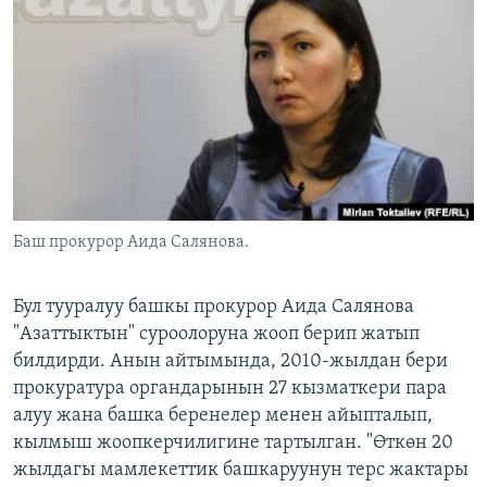
ОНЛАЙН ШЕРИНЕ
ЭЖЕ-СИҢДИЛЕР
АЗАТТЫК+
ЫҢГАЙСЫЗ СУРООЛОР
ЭЕ/АРнун бардык сайттары
Баш прокурор Аида Салянова.
Бул тууралуу башкы прокурор Аида Салянова
"Азаттыктын" суроолоруна жооп берип жатып
билдирди. Анын айтымында, 2010-жылдан бери
прокуратура органдарынын 27 кызматкери пара
алуу жана башка беренелер менен айыпталып,
кылмыш жоопкерчилигине тартылган. "Өткөн 20
жылдагы мамлекеттик башкаруунун терс жактары