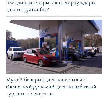
Гемодиализ чыры: акча маркумдарга
да которулганбы?
Мунай базарындагы каатчылык:
Өкмөт күйүүчү май дагы кымбаттай
турганын эскертти