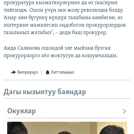
прокуратура кызматкерлерине да өз таасирин
тийгизди. Ошон үчүн эки жолу революция болду.
Азыр эми бүгүнкү күндүн талабына көнбөгөн, өз
иштерине мамилесин оңдобогон прокурорлордон
тазаланып жатабыз", - деди баш прокурор.
Аида Салянова ошондой эле мыйзам бузган
прокурорлорго аёо жоктугун да кошумчалады.
Бөлүшүңүз
Катталыңыз
Дагы кызыктуу баяндар
Окуялар