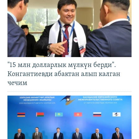
"15 млн долларлык мүлкүн берди".
Конгантиевди абактан алып калган
чечим