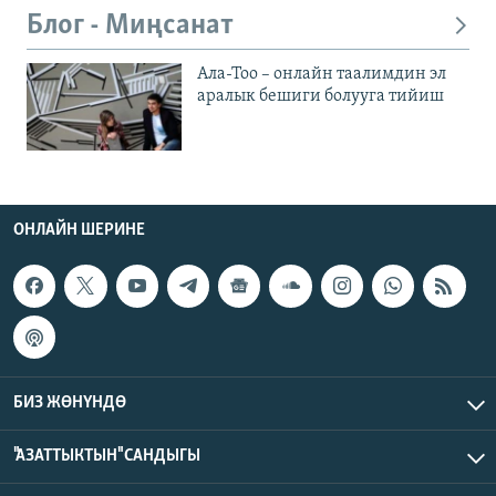
Блог - Миңсанат
Ала-Тоо – онлайн таалимдин эл
аралык бешиги болууга тийиш
ОНЛАЙН ШЕРИНЕ
БИЗ ЖӨНҮНДӨ
"АЗАТТЫКТЫН" САНДЫГЫ