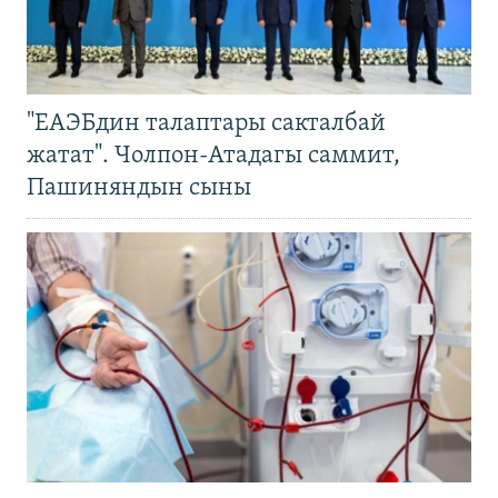
"ЕАЭБдин талаптары сакталбай
жатат". Чолпон-Атадагы саммит,
Пашиняндын сыны