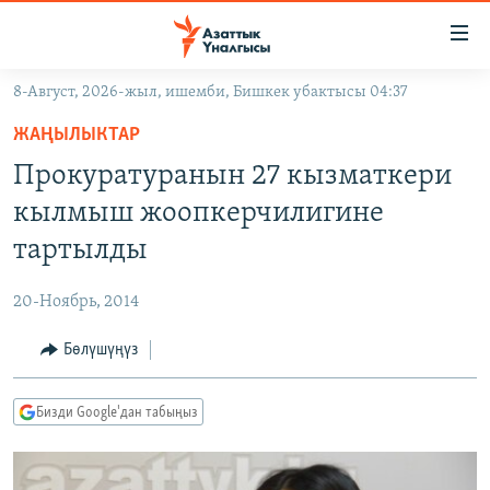
Линктер
Мазмунга
өтүңүз
8-Август, 2026-жыл, ишемби, Бишкек убактысы 04:37
Навигацияга
ЖАҢЫЛЫКТАР
өтүңүз
ЖАҢЫЛЫКТАР
КЫРГЫЗСТАН
Издөөгө
Прокуратуранын 27 кызматкери
салыңыз
ДҮЙНӨ
КЫРГЫЗСТАН
кылмыш жоопкерчилигине
УКРАИНА
САЯСАТ
ДҮЙНӨ
тартылды
АТАЙЫН ИЛИКТӨӨ
ЭКОНОМИКА
БОРБОР АЗИЯ
20-Ноябрь, 2014
ТВ ПРОГРАММАЛАР
МАДАНИЯТ
Бөлүшүңүз
ПОДКАСТ
БҮГҮН АЗАТТЫКТА
ӨЗГӨЧӨ ПИКИР
ЭКСПЕРТТЕР ТАЛДАЙТ
Бизди Google'дан табыңыз
БИЗ ЖАНА ДҮЙНӨ
Русский
ДАНИСТЕ