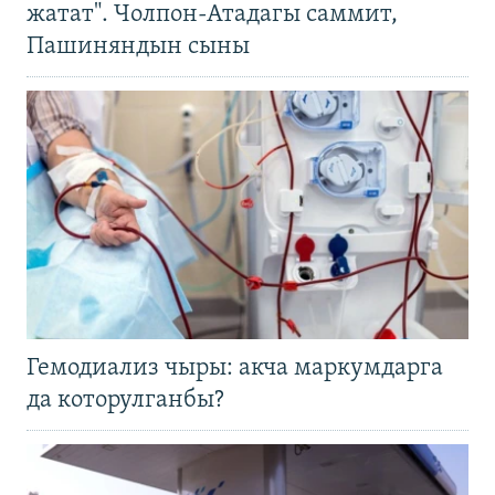
жатат". Чолпон-Атадагы саммит,
Пашиняндын сыны
Гемодиализ чыры: акча маркумдарга
да которулганбы?