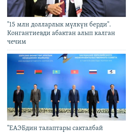
"15 млн долларлык мүлкүн берди".
Конгантиевди абактан алып калган
чечим
"ЕАЭБдин талаптары сакталбай