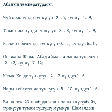
Абанын температурасы:
Чүй өрөөнүндө түнкүсүн -2...-7, күндүз 4...9;
Талас өрөөнүндө түнкүсүн -3...-8, күндүз 4...9;
Баткен облусунда түнкүсүн 0...-5, күндүз 6...11;
Ош жана Жалал-Абад аймактарында түнкүсүн
-2...+3, күндүз 7...12;
Ысык-Көлдө түнкүсүн -2...-7, күндүз 1...6;
Нарын облусунда түнкүсүн -5...-10, күндүз 1...6
Бишкекте 23-ноябрда жаан-чачын күтүлбөйт,
түнкүсүн туман түшүшү мүмкүн. Шамалдын