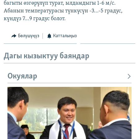
багыты өзгөрүлүп турат, ылдамдыгы 1-6 м/с.
Абанын температурасы түнкүсүн -3...-5 градус,
күндүз 7...9 градус болот.
Бөлүшүңүз
Катталыңыз
Дагы кызыктуу баяндар
Окуялар