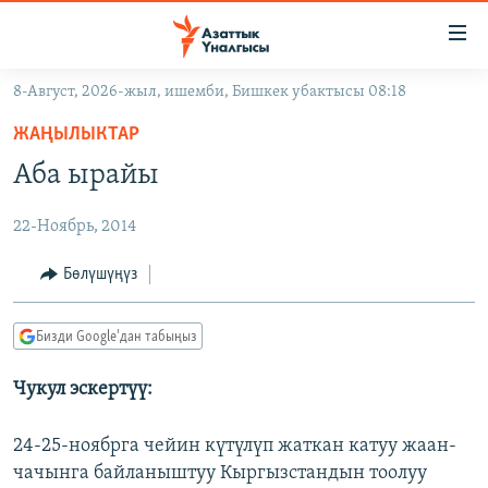
Линктер
Мазмунга
өтүңүз
8-Август, 2026-жыл, ишемби, Бишкек убактысы 08:18
Навигацияга
ЖАҢЫЛЫКТАР
өтүңүз
ЖАҢЫЛЫКТАР
КЫРГЫЗСТАН
Издөөгө
Аба ырайы
салыңыз
ДҮЙНӨ
КЫРГЫЗСТАН
22-Ноябрь, 2014
УКРАИНА
САЯСАТ
ДҮЙНӨ
АТАЙЫН ИЛИКТӨӨ
ЭКОНОМИКА
БОРБОР АЗИЯ
Бөлүшүңүз
ТВ ПРОГРАММАЛАР
МАДАНИЯТ
Бизди Google'дан табыңыз
ПОДКАСТ
БҮГҮН АЗАТТЫКТА
Чукул эскертүү:
ӨЗГӨЧӨ ПИКИР
ЭКСПЕРТТЕР ТАЛДАЙТ
БИЗ ЖАНА ДҮЙНӨ
24-25-ноябрга чейин күтүлүп жаткан катуу жаан-
Русский
ДАНИСТЕ
чачынга байланыштуу Кыргызстандын тоолуу