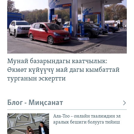
Мунай базарындагы каатчылык:
Өкмөт күйүүчү май дагы кымбаттай
турганын эскертти
Блог - Миңсанат
Ала-Тоо – онлайн таалимдин эл
аралык бешиги болууга тийиш