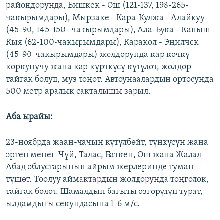
райондорунда, Бишкек - Ош (121-137, 198-265-
ОНЛАЙН ШЕРИНЕ
ЭЖЕ-СИҢДИЛЕР
чакырымдары), Мырзаке - Кара-Кулжа - Алайкуу
АЗАТТЫК+
(45-90, 145-150- чакырымдары), Ала-Бука - Каныш-
Кыя (62-100-чакырымдары), Каракол - Эңилчек
ЫҢГАЙСЫЗ СУРООЛОР
(45-90-чакырымдары) жолдорунда кар көчкү
коркунучу жана кар күрткүсү күтүлөт, жолдор
ЭЕ/АРнун бардык сайттары
тайгак болуп, муз тоңот. Автоунаалардын ортосунда
500 метр аралык сакталышы зарыл.
Аба ырайы:
23-ноябрда жаан-чачын күтүлбөйт, түнкүсүн жана
эртең менен Чүй, Талас, Баткен, Ош жана Жалал-
Абад облустарынын айрым жерлеринде туман
түшөт. Тоолуу аймактардын жолдорунда тоңголок,
тайгак болот. Шамалдын багыты өзгөрүлүп турат,
ылдамдыгы секундасына 1-6 м/с.