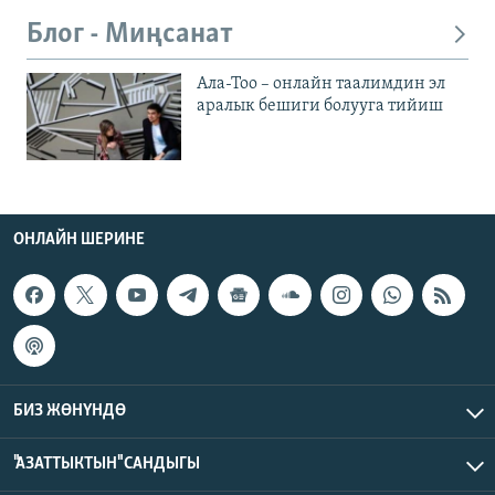
Блог - Миңсанат
Ала-Тоо – онлайн таалимдин эл
аралык бешиги болууга тийиш
ОНЛАЙН ШЕРИНЕ
БИЗ ЖӨНҮНДӨ
"АЗАТТЫКТЫН" САНДЫГЫ