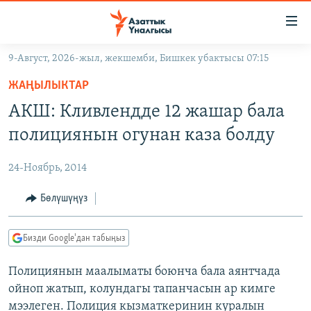
Линктер
Мазмунга
өтүңүз
9-Август, 2026-жыл, жекшемби, Бишкек убактысы 07:15
Навигацияга
ЖАҢЫЛЫКТАР
өтүңүз
ЖАҢЫЛЫКТАР
КЫРГЫЗСТАН
Издөөгө
АКШ: Кливлендде 12 жашар бала
салыңыз
ДҮЙНӨ
КЫРГЫЗСТАН
полициянын огунан каза болду
УКРАИНА
САЯСАТ
ДҮЙНӨ
24-Ноябрь, 2014
АТАЙЫН ИЛИКТӨӨ
ЭКОНОМИКА
БОРБОР АЗИЯ
ТВ ПРОГРАММАЛАР
Бөлүшүңүз
МАДАНИЯТ
ПОДКАСТ
БҮГҮН АЗАТТЫКТА
Бизди Google'дан табыңыз
ӨЗГӨЧӨ ПИКИР
ЭКСПЕРТТЕР ТАЛДАЙТ
Полициянын маалыматы боюнча бала аянтчада
БИЗ ЖАНА ДҮЙНӨ
Русский
ойноп жатып, колундагы тапанчасын ар кимге
ДАНИСТЕ
мээлеген. Полиция кызматкеринин куралын