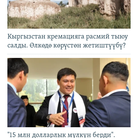
Кыргызстан кремацияга расмий тыюу
салды. Өлкөдө көрүстөн жетиштүүбү?
"15 млн долларлык мүлкүн берди".