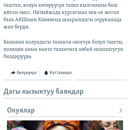
таштап, колун көтөрүүсүн талап кылганына баш
ОНЛАЙН ШЕРИНЕ
ЭЖЕ-СИҢДИЛЕР
ийген эмес. Натыйжада курсагына эки ок жеген
АЗАТТЫК+
бала АКШнын Кливленд шаарындагы ооруканада
ЫҢГАЙСЫЗ СУРООЛОР
жан берди.
Баланын колундагы тапанча оюнчук болуп чыкты,
ЭЕ/АРнун бардык сайттары
полиция анын накта тапанчага аябай окшоштугун
билдирүүдө.
Бөлүшүңүз
Катталыңыз
Дагы кызыктуу баяндар
Окуялар