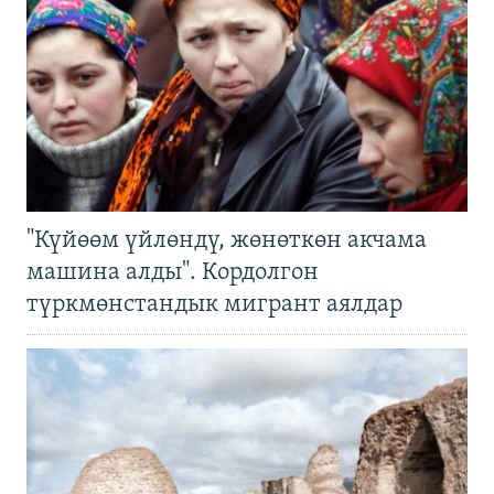
"Күйөөм үйлөндү, жөнөткөн акчама
машина алды". Кордолгон
түркмөнстандык мигрант аялдар