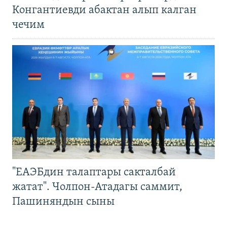
Конгантиевди абактан алып калган
чечим
"ЕАЭБдин талаптары сакталбай
жатат". Чолпон-Атадагы саммит,
Пашиняндын сыны