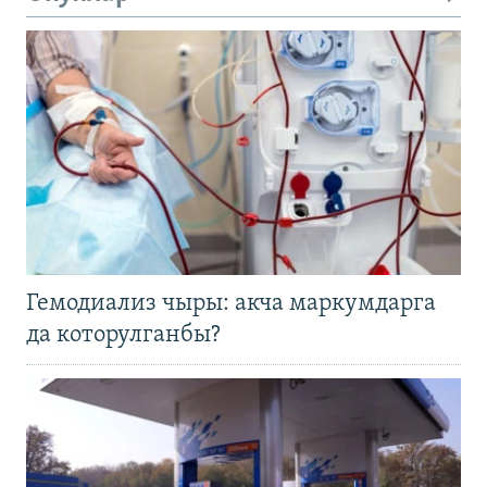
Гемодиализ чыры: акча маркумдарга
да которулганбы?