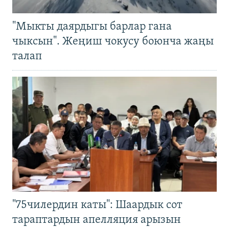
"Мыкты даярдыгы барлар гана
чыксын". Жеңиш чокусу боюнча жаңы
талап
"75чилердин каты": Шаардык сот
тараптардын апелляция арызын