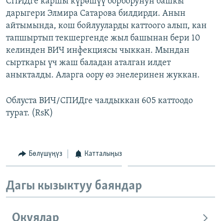
СПИДге каршы күрөшүү борборунун башкы
ОНЛАЙН ШЕРИНЕ
ЭЖЕ-СИҢДИЛЕР
дарыгери Элмира Сатарова билдирди. Анын
айтымында, кош бойлууларды каттоого алып, кан
АЗАТТЫК+
тапшыртып текшергенде жыл башынан бери 10
ЫҢГАЙСЫЗ СУРООЛОР
келинден ВИЧ инфекциясы чыккан. Мындан
сырткары үч жаш баладан аталган илдет
аныкталды. Аларга оору өз энелеринен жуккан.
ЭЕ/АРнун бардык сайттары
Облуста ВИЧ/СПИДге чалдыккан 605 каттоодо
турат. (RsK)
Бөлүшүңүз
Катталыңыз
Дагы кызыктуу баяндар
Окуялар