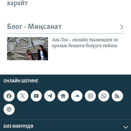
карайт
Блог - Миңсанат
Ала-Тоо – онлайн таалимдин эл
аралык бешиги болууга тийиш
ОНЛАЙН ШЕРИНЕ
БИЗ ЖӨНҮНДӨ