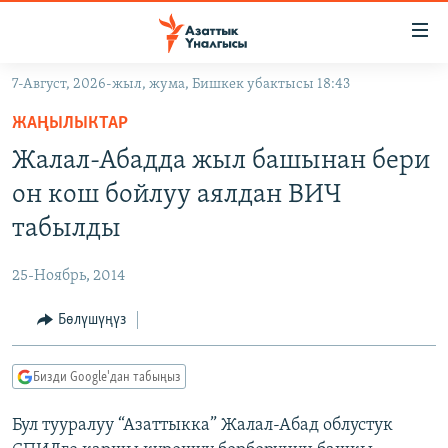
Линктер
Мазмунга
өтүңүз
7-Август, 2026-жыл, жума, Бишкек убактысы 18:43
Навигацияга
ЖАҢЫЛЫКТАР
өтүңүз
ЖАҢЫЛЫКТАР
КЫРГЫЗСТАН
Издөөгө
Жалал-Абадда жыл башынан бери
салыңыз
ДҮЙНӨ
КЫРГЫЗСТАН
он кош бойлуу аялдан ВИЧ
УКРАИНА
САЯСАТ
ДҮЙНӨ
табылды
АТАЙЫН ИЛИКТӨӨ
ЭКОНОМИКА
БОРБОР АЗИЯ
25-Ноябрь, 2014
ТВ ПРОГРАММАЛАР
МАДАНИЯТ
Бөлүшүңүз
ПОДКАСТ
БҮГҮН АЗАТТЫКТА
ӨЗГӨЧӨ ПИКИР
ЭКСПЕРТТЕР ТАЛДАЙТ
Бизди Google'дан табыңыз
БИЗ ЖАНА ДҮЙНӨ
Русский
Бул тууралуу “Азаттыкка” Жалал-Абад облустук
ДАНИСТЕ