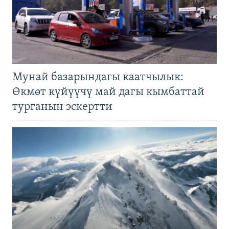
Мунай базарындагы каатчылык:
Өкмөт күйүүчү май дагы кымбаттай
турганын эскертти