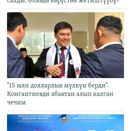
салды. Өлкөдө көрүстөн жетиштүүбү?
"15 млн долларлык мүлкүн берди".
Конгантиевди абактан алып калган
чечим