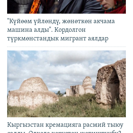
"Күйөөм үйлөндү, жөнөткөн акчама
машина алды". Кордолгон
түркмөнстандык мигрант аялдар
Кыргызстан кремацияга расмий тыюу