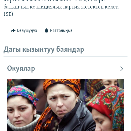
батышчыл коалициялык партия жетектеп келет.
(SE)
Бөлүшүңүз
Катталыңыз
Дагы кызыктуу баяндар
Окуялар