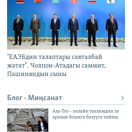
"ЕАЭБдин талаптары сакталбай
жатат". Чолпон-Атадагы саммит,
Пашиняндын сыны
Блог - Миңсанат
Ала-Тоо – онлайн таалимдин эл
аралык бешиги болууга тийиш