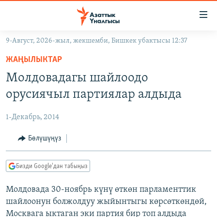
Линктер
Мазмунга
өтүңүз
9-Август, 2026-жыл, жекшемби, Бишкек убактысы 12:37
Навигацияга
ЖАҢЫЛЫКТАР
өтүңүз
ЖАҢЫЛЫКТАР
КЫРГЫЗСТАН
Издөөгө
Молдовадагы шайлоодо
салыңыз
ДҮЙНӨ
КЫРГЫЗСТАН
орусиячыл партиялар алдыда
УКРАИНА
САЯСАТ
ДҮЙНӨ
1-Декабрь, 2014
АТАЙЫН ИЛИКТӨӨ
ЭКОНОМИКА
БОРБОР АЗИЯ
ТВ ПРОГРАММАЛАР
Бөлүшүңүз
МАДАНИЯТ
ПОДКАСТ
БҮГҮН АЗАТТЫКТА
Бизди Google'дан табыңыз
ӨЗГӨЧӨ ПИКИР
ЭКСПЕРТТЕР ТАЛДАЙТ
Молдовада 30-ноябрь күнү өткөн парламенттик
БИЗ ЖАНА ДҮЙНӨ
Русский
шайлоонун болжолдуу жыйынтыгы көрсөткөндөй,
ДАНИСТЕ
Москвага ыктаган эки партия бир топ алдыда