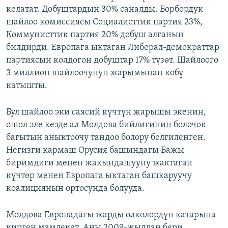
келатат. Добуштардын 30% саналды. Борбордук
ОНЛАЙН ШЕРИНЕ
ЭЖЕ-СИҢДИЛЕР
шайлоо комиссиясы Социалисттик партия 23%,
АЗАТТЫК+
Коммунисттик партия 20% добуш алганын
ЫҢГАЙСЫЗ СУРООЛОР
билдирди. Европага ыктаган Либерал-демократтар
партиясын колдогон добуштар 17% түзөт. Шайлоого
3 миллион шайлоочунун жарымынан көбү
ЭЕ/АРнун бардык сайттары
катышты.
Бул шайлоо эки саясий күчтүн жарышы экенин,
ошол эле кезде ал Молдова бийлигинин болочок
багытын аныктоочу тандоо болору белгиленген.
Негизги кармаш Орусия башындагы Бажы
биримдиги менен жакындашууну жактаган
күчтөр менен Европага ыктаган башкаруучу
коалициянын ортосунда болууда.
Молдова Европадагы жарды өлкөлөрдүн катарына
кирген мамлекет. Аны 2009-жылдан бери