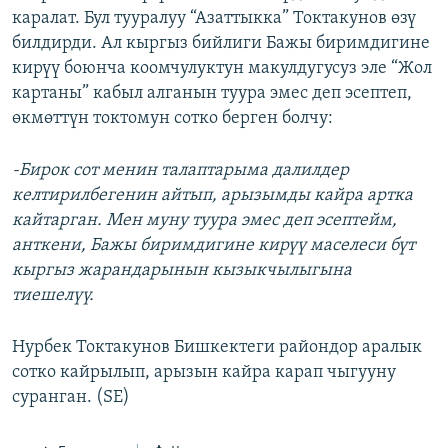
каралат. Бул тууралуу “Азаттыкка” Токтакунов өзү
ОНЛАЙН ШЕРИНЕ
ЭЖЕ-СИҢДИЛЕР
билдирди. Ал кыргыз бийлиги Бажы биримдигине
АЗАТТЫК+
кирүү боюнча коомчулуктун макулдугусуз эле “Жол
ЫҢГАЙСЫЗ СУРООЛОР
картаны” кабыл алганын туура эмес деп эсептеп,
өкмөттүн токтомун сотко берген болчу:
ЭЕ/АРнун бардык сайттары
-Бирок сот менин талаптарыма далилдер
келтирилбегенин айтып, арызымды кайра артка
кайтарган. Мен муну туура эмес деп эсептейм,
анткени, Бажы биримдигине кирүү маселеси бүт
кыргыз жарандарынын кызыкчылыгына
тиешелүү.
Нурбек Токтакунов Бишкектеги райондор аралык
сотко кайрылып, арызын кайра карап чыгууну
суранган. (SE)