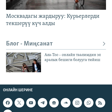
Москвадагы жардыруу: Курьерлерди
текшерүү күч алды
Блог - Миңсанат
Ала-Тоо – онлайн таалимдин эл
аралык бешиги болууга тийиш
ОНЛАЙН ШЕРИНЕ