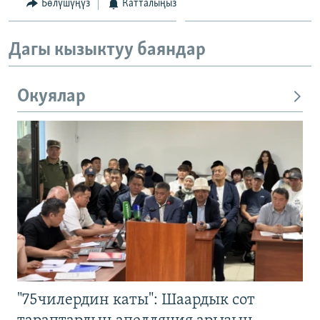
Бөлүшүңүз
Катталыңыз
Дагы кызыктуу баяндар
Окуялар
"75чилердин каты": Шаардык сот