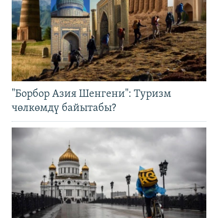
"Борбор Азия Шенгени": Туризм
чөлкөмдү байытабы?