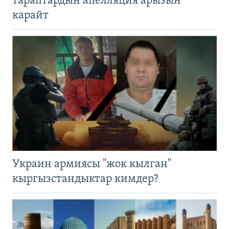
тараптардын апелляция арызын
карайт
Украин армиясы "жок кылган"
кыргызстандыктар кимдер?