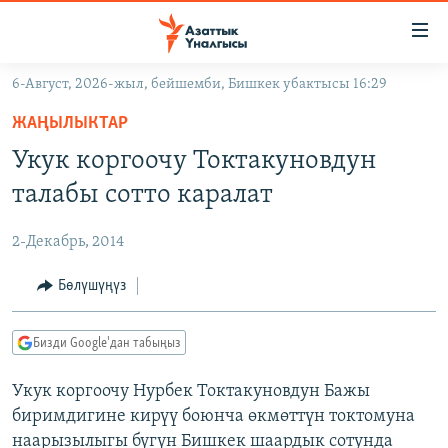
Линктер
Мазмунга
өтүңүз
6-Август, 2026-жыл, бейшемби, Бишкек убактысы 16:29
Навигацияга
ЖАҢЫЛЫКТАР
өтүңүз
ЖАҢЫЛЫКТАР
КЫРГЫЗСТАН
Издөөгө
Укук коргоочу Токтакуновдун
салыңыз
ДҮЙНӨ
КЫРГЫЗСТАН
талабы сотто каралат
УКРАИНА
САЯСАТ
ДҮЙНӨ
2-Декабрь, 2014
АТАЙЫН ИЛИКТӨӨ
ЭКОНОМИКА
БОРБОР АЗИЯ
ТВ ПРОГРАММАЛАР
Бөлүшүңүз
МАДАНИЯТ
ПОДКАСТ
БҮГҮН АЗАТТЫКТА
Бизди Google'дан табыңыз
ӨЗГӨЧӨ ПИКИР
ЭКСПЕРТТЕР ТАЛДАЙТ
Укук коргоочу Нурбек Токтакуновдун Бажы
БИЗ ЖАНА ДҮЙНӨ
Русский
биримдигине кирүү боюнча өкмөттүн токтомуна
ДАНИСТЕ
наарызылыгы бүгүн Бишкек шаардык сотунда