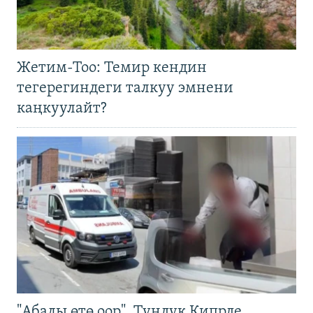
Жетим-Тоо: Темир кендин
тегерегиндеги талкуу эмнени
каңкуулайт?
"Абалы өтө оор". Түндүк Кипрде