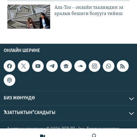
Ала-Тоо – онлайн таалимдин эл
аралык бешиги болууга тийиш
ОНЛАЙН ШЕРИНЕ
БИЗ ЖӨНҮНДӨ
"АЗАТТЫКТЫН" САНДЫГЫ
Азаттык үналгысы © 2026 RFE/RL, Inc. Бардык укуктар
корголгон.