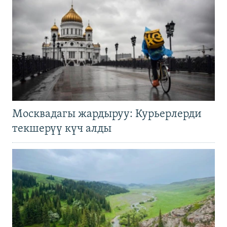
Москвадагы жардыруу: Курьерлерди
текшерүү күч алды