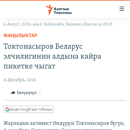
Линктер
Мазмунга
өтүңүз
6-Август, 2026-жыл, бейшемби, Бишкек убактысы 08:13
Навигацияга
ЖАҢЫЛЫКТАР
өтүңүз
ЖАҢЫЛЫКТАР
КЫРГЫЗСТАН
Издөөгө
Токтонасыров Беларус
салыңыз
ДҮЙНӨ
КЫРГЫЗСТАН
элчилигинин алдына кайра
УКРАИНА
САЯСАТ
ДҮЙНӨ
пикетке чыгат
АТАЙЫН ИЛИКТӨӨ
ЭКОНОМИКА
БОРБОР АЗИЯ
4-Декабрь, 2014
ТВ ПРОГРАММАЛАР
МАДАНИЯТ
Бөлүшүңүз
ПОДКАСТ
БҮГҮН АЗАТТЫКТА
ӨЗГӨЧӨ ПИКИР
ЭКСПЕРТТЕР ТАЛДАЙТ
Бизди Google'дан табыңыз
БИЗ ЖАНА ДҮЙНӨ
Русский
Жарандык активист Өндүрүш Токтонасыров бүгүн,
ДАНИСТЕ