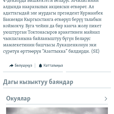
4-декабрда Бишкектеги Беларус элчилигинин
ОНЛАЙН ШЕРИНЕ
ЭЖЕ-СИҢДИЛЕР
алдында нааразылык акциясын өткөрөт. Ал
адаттагыдай эле мурдагы президент Курманбек
АЗАТТЫК+
Бакиевди Кыргызстанга өткөрүп берүү талабын
ЫҢГАЙСЫЗ СУРООЛОР
коймокчу. Буга чейин да бир канча жолу пикет
уюштурган Токтонасыров аракетинен майнап
чыкпаганына байланыштуу бүгүн Беларус
ЭЕ/АРнун бардык сайттары
мамлекетинин башчысы Лукашенконун эки
сүрөтүн өрттөөрүн “Азаттыкка” билдирди. (SE)
Бөлүшүңүз
Катталыңыз
Дагы кызыктуу баяндар
Окуялар