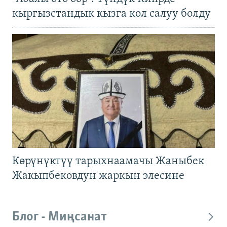
кыргызстандык кызга кол салуу болду
Көрүнүктүү тарыхнаамачы Жаныбек
Жакыпбековдун жаркын элесине
Блог - Миңсанат