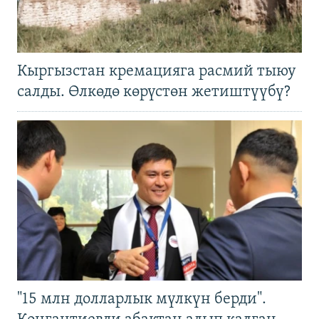
Кыргызстан кремацияга расмий тыюу
салды. Өлкөдө көрүстөн жетиштүүбү?
"15 млн долларлык мүлкүн берди".