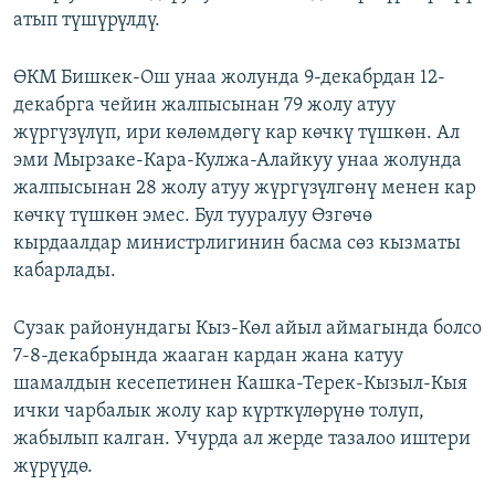
атып түшүрүлдү.
ОНЛАЙН ШЕРИНЕ
ЭЖЕ-СИҢДИЛЕР
АЗАТТЫК+
ӨКМ Бишкек-Ош унаа жолунда 9-декабрдан 12-
ЫҢГАЙСЫЗ СУРООЛОР
декабрга чейин жалпысынан 79 жолу атуу
жүргүзүлүп, ири көлөмдөгү кар көчкү түшкөн. Ал
эми Мырзаке-Кара-Кулжа-Алайкуу унаа жолунда
ЭЕ/АРнун бардык сайттары
жалпысынан 28 жолу атуу жүргүзүлгөнү менен кар
көчкү түшкөн эмес. Бул тууралуу Өзгөчө
кырдаалдар министрлигинин басма сөз кызматы
кабарлады.
Сузак районундагы Кыз-Көл айыл аймагында болсо
7-8-декабрында жааган кардан жана катуу
шамалдын кесепетинен Кашка-Терек-Кызыл-Кыя
ички чарбалык жолу кар күрткүлөрүнө толуп,
жабылып калган. Учурда ал жерде тазалоо иштери
жүрүүдө.