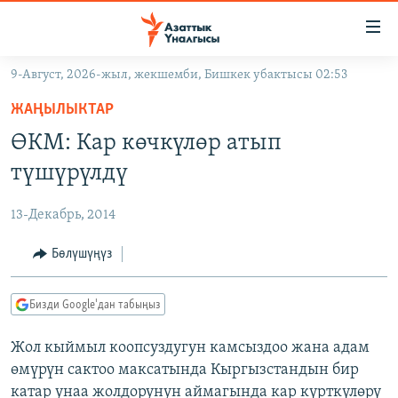
Линктер
Мазмунга
өтүңүз
9-Август, 2026-жыл, жекшемби, Бишкек убактысы 02:53
Навигацияга
ЖАҢЫЛЫКТАР
өтүңүз
ЖАҢЫЛЫКТАР
КЫРГЫЗСТАН
Издөөгө
ӨКМ: Кар көчкүлөр атып
салыңыз
ДҮЙНӨ
КЫРГЫЗСТАН
түшүрүлдү
УКРАИНА
САЯСАТ
ДҮЙНӨ
13-Декабрь, 2014
АТАЙЫН ИЛИКТӨӨ
ЭКОНОМИКА
БОРБОР АЗИЯ
ТВ ПРОГРАММАЛАР
Бөлүшүңүз
МАДАНИЯТ
ПОДКАСТ
БҮГҮН АЗАТТЫКТА
Бизди Google'дан табыңыз
ӨЗГӨЧӨ ПИКИР
ЭКСПЕРТТЕР ТАЛДАЙТ
Жол кыймыл коопсуздугун камсыздоо жана адам
БИЗ ЖАНА ДҮЙНӨ
Русский
өмүрүн сактоо максатында Кыргызстандын бир
ДАНИСТЕ
катар унаа жолдорунун аймагында кар күрткүлөрү