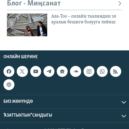
Блог - Миңсанат
Ала-Тоо – онлайн таалимдин эл
аралык бешиги болууга тийиш
ОНЛАЙН ШЕРИНЕ
БИЗ ЖӨНҮНДӨ
"АЗАТТЫКТЫН" САНДЫГЫ