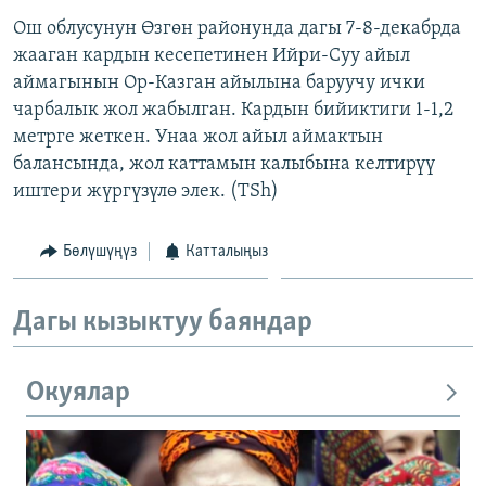
Ош облусунун Өзгөн районунда дагы 7-8-декабрда
жааган кардын кесепетинен Ийри-Суу айыл
аймагынын Ор-Казган айылына баруучу ички
чарбалык жол жабылган. Кардын бийиктиги 1-1,2
метрге жеткен. Унаа жол айыл аймактын
балансында, жол каттамын калыбына келтирүү
иштери жүргүзүлө элек. (TSh)
Бөлүшүңүз
Катталыңыз
Дагы кызыктуу баяндар
Окуялар