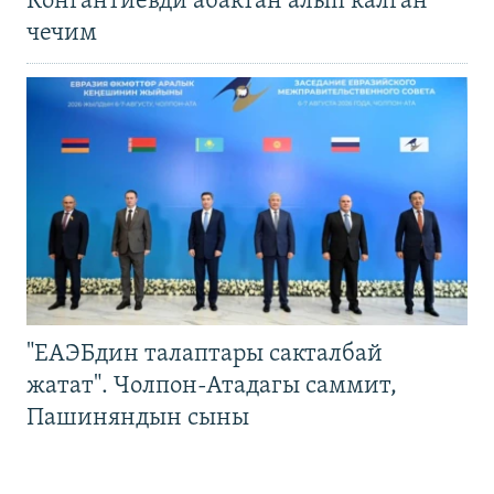
Конгантиевди абактан алып калган
чечим
"ЕАЭБдин талаптары сакталбай
жатат". Чолпон-Атадагы саммит,
Пашиняндын сыны