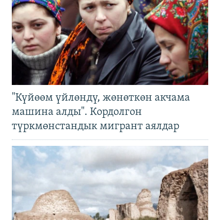
"Күйөөм үйлөндү, жөнөткөн акчама
машина алды". Кордолгон
түркмөнстандык мигрант аялдар