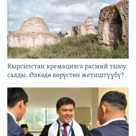
Кыргызстан кремацияга расмий тыюу
салды. Өлкөдө көрүстөн жетиштүүбү?