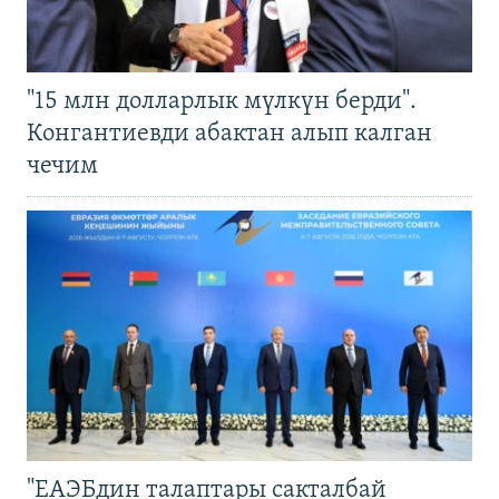
"15 млн долларлык мүлкүн берди".
Конгантиевди абактан алып калган
чечим
"ЕАЭБдин талаптары сакталбай