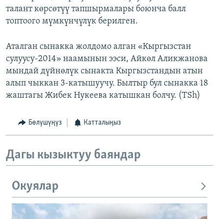
талант көрсөтүү тапшырмалары боюнча балл
топтоого мүмкүнчүлүк берилген.
Аталган сынакка жолдомо алган «Кыргызстан
сулуусу-2014» наамынын ээси, Айкөл Аликжанова
мындай дүйнөлүк сынакта Кыргызстандын атын
алып чыккан 3-катышуучу. Былтыр бул сынакка 18
жаштагы Жибек Нукеева катышкан болчу. (TSh)
Бөлүшүңүз
Катталыңыз
Дагы кызыктуу баяндар
Окуялар