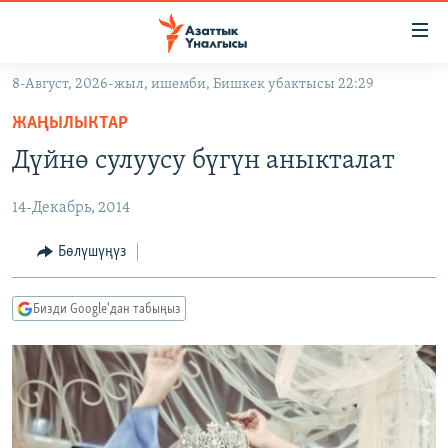
Линктер
Мазмунга
өтүңүз
8-Август, 2026-жыл, ишемби, Бишкек убактысы 22:29
Навигацияга
ЖАҢЫЛЫКТАР
өтүңүз
ЖАҢЫЛЫКТАР
КЫРГЫЗСТАН
Издөөгө
Дүйнө сулуусу бүгүн аныкталат
салыңыз
ДҮЙНӨ
КЫРГЫЗСТАН
14-Декабрь, 2014
УКРАИНА
САЯСАТ
ДҮЙНӨ
АТАЙЫН ИЛИКТӨӨ
ЭКОНОМИКА
БОРБОР АЗИЯ
Бөлүшүңүз
ТВ ПРОГРАММАЛАР
МАДАНИЯТ
Бизди Google'дан табыңыз
ПОДКАСТ
БҮГҮН АЗАТТЫКТА
ӨЗГӨЧӨ ПИКИР
ЭКСПЕРТТЕР ТАЛДАЙТ
БИЗ ЖАНА ДҮЙНӨ
Русский
ДАНИСТЕ