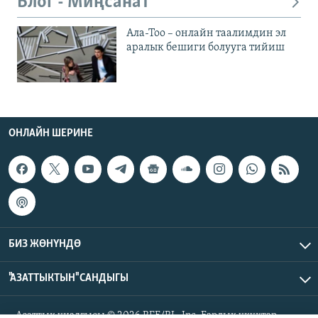
Блог - Миңсанат
Ала-Тоо – онлайн таалимдин эл
аралык бешиги болууга тийиш
ОНЛАЙН ШЕРИНЕ
БИЗ ЖӨНҮНДӨ
"АЗАТТЫКТЫН" САНДЫГЫ
Азаттык үналгысы © 2026 RFE/RL, Inc. Бардык укуктар