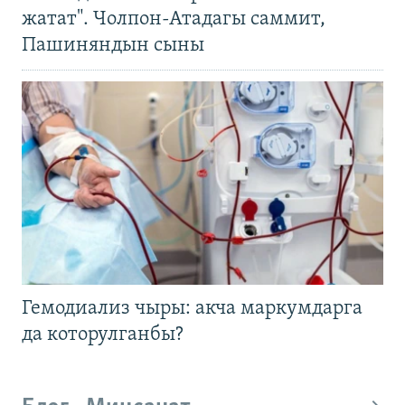
жатат". Чолпон-Атадагы саммит,
Пашиняндын сыны
Гемодиализ чыры: акча маркумдарга
да которулганбы?