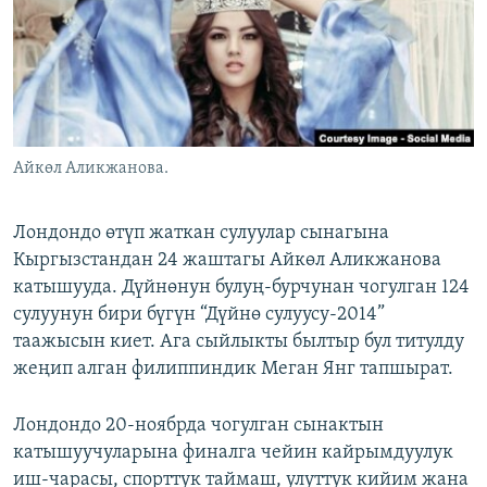
ОНЛАЙН ШЕРИНЕ
ЭЖЕ-СИҢДИЛЕР
АЗАТТЫК+
ЫҢГАЙСЫЗ СУРООЛОР
ЭЕ/АРнун бардык сайттары
Айкөл Аликжанова.
Лондондо өтүп жаткан сулуулар сынагына
Кыргызстандан 24 жаштагы Айкөл Аликжанова
катышууда. Дүйнөнун булуң-бурчунан чогулган 124
сулуунун бири бүгүн “Дүйнө сулуусу-2014”
таажысын киет. Ага сыйлыкты былтыр бул титулду
жеңип алган филиппиндик Меган Янг тапшырат.
Лондондо 20-ноябрда чогулган сынактын
катышуучуларына финалга чейин кайрымдуулук
иш-чарасы, спорттук таймаш, улуттук кийим жана