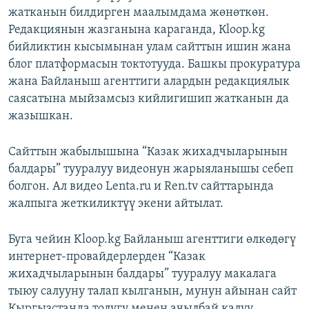
жатканын билдирген маалымдама жөнөткөн.
ОНЛАЙН ШЕРИНЕ
ЭЖЕ-СИҢДИЛЕР
Редакциянын жазганына караганда, Кloop.kg
АЗАТТЫК+
бийликтин кысымынан улам сайттын ишин жана
ЫҢГАЙСЫЗ СУРООЛОР
блог платформасын токтотууда. Башкы прокуратура
жана Байланыш агенттиги алардын редакциялык
саясатына мыйзамсыз кийлигишип жатканын да
ЭЕ/АРнун бардык сайттары
жазышкан.
Сайттын жабылышына “Казак жихадчыларынын
балдары” тууралуу видеонун жарыяланышы себеп
болгон. Ал видео Lenta.ru и Ren.tv сайттарында
жалпыга жеткиликтүү экени айтылат.
Буга чейин Kloop.kg Байланыш агенттиги өлкөдөгү
интернет-провайдерлерден “Казак
жихадчыларынын балдары” тууралуу макалага
тыюу салууну талап кылганын, мунун айынан сайт
Кыргызстанда толугу менен ачылбай калуу