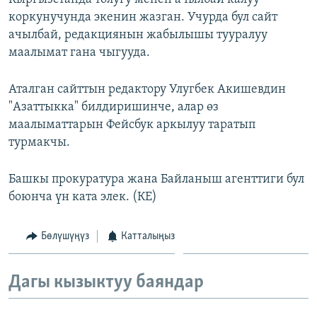
коркунучунда экенин жазган. Учурда бул сайт
ачылбай, редакциянын жабылышы тууралуу
маалымат гана чыгууда.
Аталган сайттын редактору Улугбек Акишевдин
"Азаттыкка" билдиришинче, алар өз
маалыматтарын Фейсбук аркылуу таратып
турмакчы.
Башкы прокуратура жана Байланыш агенттиги бул
боюнча үн ката элек. (КЕ)
Бөлүшүңүз
Катталыңыз
Дагы кызыктуу баяндар