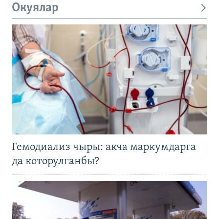
Окуялар
Гемодиализ чыры: акча маркумдарга
да которулганбы?