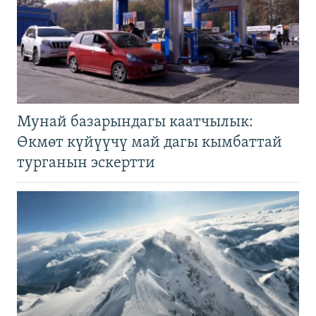
Мунай базарындагы каатчылык:
Өкмөт күйүүчү май дагы кымбаттай
турганын эскертти