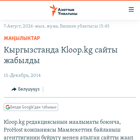
Линктер
Мазмунга
өтүңүз
7-Август, 2026-жыл, жума, Бишкек убактысы 15:45
Навигацияга
ЖАҢЫЛЫКТАР
өтүңүз
ЖАҢЫЛЫКТАР
КЫРГЫЗСТАН
Издөөгө
Кыргызстанда Кloop.kg сайты
салыңыз
ДҮЙНӨ
КЫРГЫЗСТАН
жабылды
УКРАИНА
САЯСАТ
ДҮЙНӨ
15-Декабрь, 2014
АТАЙЫН ИЛИКТӨӨ
ЭКОНОМИКА
БОРБОР АЗИЯ
ТВ ПРОГРАММАЛАР
Бөлүшүңүз
МАДАНИЯТ
ПОДКАСТ
БҮГҮН АЗАТТЫКТА
Бизди Google'дан табыңыз
ӨЗГӨЧӨ ПИКИР
ЭКСПЕРТТЕР ТАЛДАЙТ
Кloop.kg редакциясынын маалыматы боюнча,
БИЗ ЖАНА ДҮЙНӨ
Русский
ProHost компаниясы Мамлекеттик байланыш
ДАНИСТЕ
агенттигинин буйругу менен аталган сайтты жаап