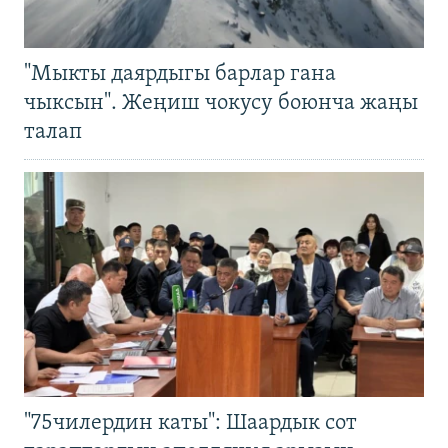
"Мыкты даярдыгы барлар гана
чыксын". Жеңиш чокусу боюнча жаңы
талап
"75чилердин каты": Шаардык сот