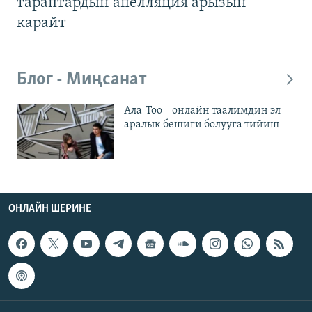
тараптардын апелляция арызын
карайт
Блог - Миңсанат
Ала-Тоо – онлайн таалимдин эл
аралык бешиги болууга тийиш
ОНЛАЙН ШЕРИНЕ