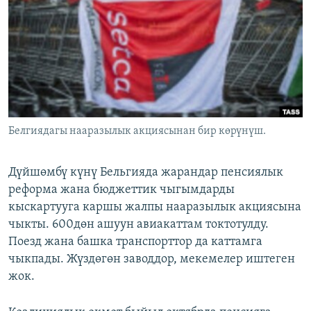
ОНЛАЙН ШЕРИНЕ
ЭЖЕ-СИҢДИЛЕР
АЗАТТЫК+
ЫҢГАЙСЫЗ СУРООЛОР
ЭЕ/АРнун бардык сайттары
Белгиядагы нааразылык акциясынан бир көрүнүш.
Дүйшөмбү күнү Бельгияда жарандар пенсиялык
реформа жана бюджеттик чыгымдарды
кыскартууга каршы жалпы нааразылык акциясына
чыкты. 600дөн ашуун авиакаттам токтотулду.
Поезд жана башка транспорттор да каттамга
чыкпады. Жүздөгөн заводдор, мекемелер иштеген
жок.