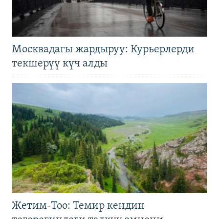
Москвадагы жардыруу: Курьерлерди
текшерүү күч алды
Жетим-Тоо: Темир кендин