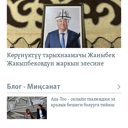
Көрүнүктүү тарыхнаамачы Жаныбек
Жакыпбековдун жаркын элесине
Блог - Миңсанат
Ала-Тоо – онлайн таалимдин эл
аралык бешиги болууга тийиш