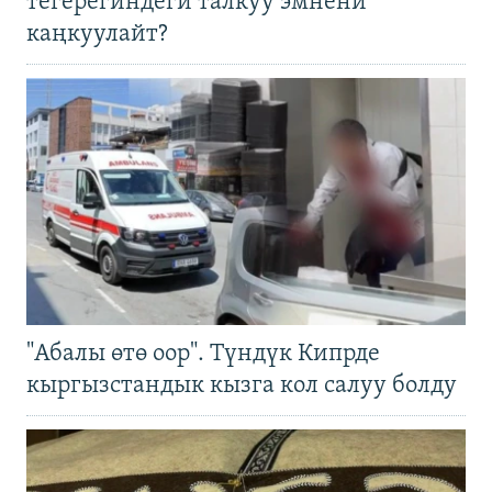
тегерегиндеги талкуу эмнени
каңкуулайт?
"Абалы өтө оор". Түндүк Кипрде
кыргызстандык кызга кол салуу болду