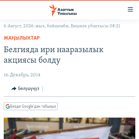
Линктер
Мазмунга
өтүңүз
6-Август, 2026-жыл, бейшемби, Бишкек убактысы 08:21
Навигацияга
ЖАҢЫЛЫКТАР
өтүңүз
ЖАҢЫЛЫКТАР
КЫРГЫЗСТАН
Издөөгө
Белгияда ири нааразылык
салыңыз
ДҮЙНӨ
КЫРГЫЗСТАН
акциясы болду
УКРАИНА
САЯСАТ
ДҮЙНӨ
16-Декабрь, 2014
АТАЙЫН ИЛИКТӨӨ
ЭКОНОМИКА
БОРБОР АЗИЯ
ТВ ПРОГРАММАЛАР
Бөлүшүңүз
МАДАНИЯТ
ПОДКАСТ
БҮГҮН АЗАТТЫКТА
Бизди Google'дан табыңыз
ӨЗГӨЧӨ ПИКИР
ЭКСПЕРТТЕР ТАЛДАЙТ
БИЗ ЖАНА ДҮЙНӨ
Русский
ДАНИСТЕ