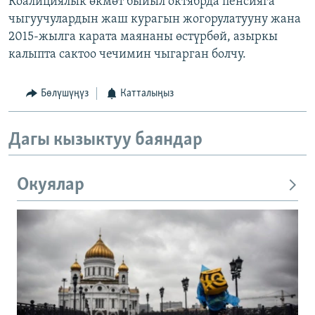
Коалициялык өкмөт быйыл октябрда пенсияга
чыгуучулардын жаш курагын жогорулатууну жана
2015-жылга карата маянаны өстүрбөй, азыркы
калыпта сактоо чечимин чыгарган болчу.
Бөлүшүңүз
Катталыңыз
Дагы кызыктуу баяндар
Окуялар