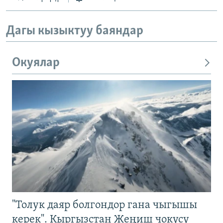
Дагы кызыктуу баяндар
Окуялар
"Толук даяр болгондор гана чыгышы
керек". Кыргызстан Жеңиш чокусу