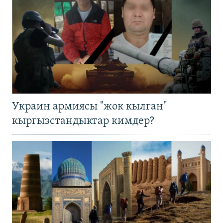
Украин армиясы "жок кылган"
кыргызстандыктар кимдер?