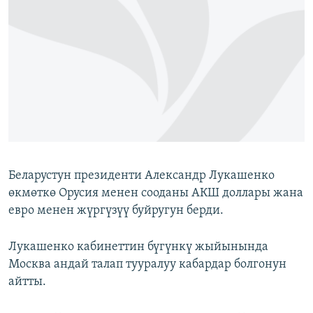
ОНЛАЙН ШЕРИНЕ
ЭЖЕ-СИҢДИЛЕР
АЗАТТЫК+
ЫҢГАЙСЫЗ СУРООЛОР
ЭЕ/АРнун бардык сайттары
Беларустун президенти Александр Лукашенко
өкмөткө Орусия менен сооданы АКШ доллары жана
евро менен жүргүзүү буйругун берди.
Лукашенко кабинеттин бүгүнкү жыйынында
Москва андай талап тууралуу кабардар болгонун
айтты.