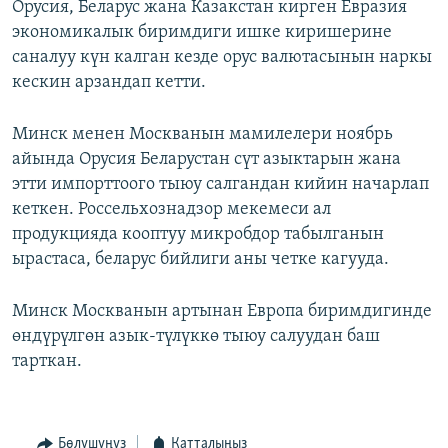
Орусия, Беларус жана Казакстан кирген Евразия
экономикалык биримдиги ишке киришерине
саналуу күн калган кезде орус валютасынын наркы
кескин арзандап кетти.
Минск менен Москванын мамилелери ноябрь
айында Орусия Беларустан сүт азыктарын жана
этти импорттоого тыюу салгандан кийин начарлап
кеткен. Россельхознадзор мекемеси ал
продукцияда кооптуу микробдор табылганын
ырастаса, беларус бийлиги аны четке кагууда.
Минск Москванын артынан Европа биримдигинде
өндүрүлгөн азык-түлүккө тыюу салуудан баш
тарткан.
Бөлүшүңүз
Катталыңыз