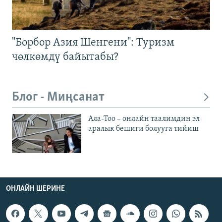
"Борбор Азия Шенгени": Туризм
чөлкөмдү байытабы?
Блог - Миңсанат
Ала-Тоо – онлайн таалимдин эл
аралык бешиги болууга тийиш
ОНЛАЙН ШЕРИНЕ