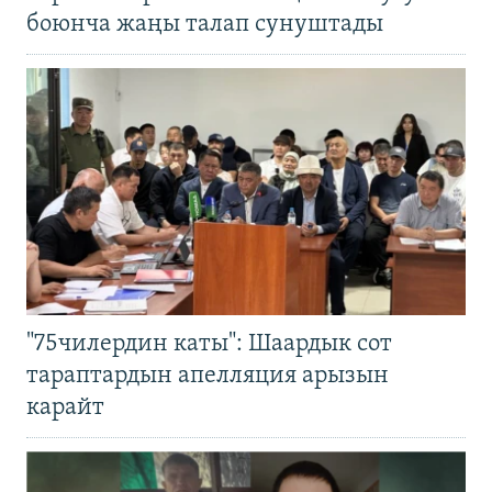
боюнча жаңы талап сунуштады
"75чилердин каты": Шаардык сот
тараптардын апелляция арызын
карайт