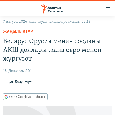
Линктер
Мазмунга
өтүңүз
7-Август, 2026-жыл, жума, Бишкек убактысы 02:18
Навигацияга
ЖАҢЫЛЫКТАР
өтүңүз
ЖАҢЫЛЫКТАР
КЫРГЫЗСТАН
Издөөгө
Беларус Орусия менен сооданы
салыңыз
ДҮЙНӨ
КЫРГЫЗСТАН
АКШ доллары жана евро менен
УКРАИНА
САЯСАТ
ДҮЙНӨ
жүргүзөт
АТАЙЫН ИЛИКТӨӨ
ЭКОНОМИКА
БОРБОР АЗИЯ
18-Декабрь, 2014
ТВ ПРОГРАММАЛАР
МАДАНИЯТ
Бөлүшүңүз
ПОДКАСТ
БҮГҮН АЗАТТЫКТА
ӨЗГӨЧӨ ПИКИР
ЭКСПЕРТТЕР ТАЛДАЙТ
Бизди Google'дан табыңыз
БИЗ ЖАНА ДҮЙНӨ
Русский
ДАНИСТЕ