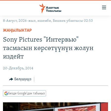
Линктер
Мазмунга
өтүңүз
8-Август, 2026-жыл, ишемби, Бишкек убактысы 02:53
Навигацияга
ЖАҢЫЛЫКТАР
өтүңүз
ЖАҢЫЛЫКТАР
КЫРГЫЗСТАН
Издөөгө
Sony Pictures "Интервью"
салыңыз
ДҮЙНӨ
КЫРГЫЗСТАН
тасмасын көрсөтүүнүн жолун
УКРАИНА
САЯСАТ
ДҮЙНӨ
издейт
АТАЙЫН ИЛИКТӨӨ
ЭКОНОМИКА
БОРБОР АЗИЯ
20-Декабрь, 2014
ТВ ПРОГРАММАЛАР
МАДАНИЯТ
Бөлүшүңүз
ПОДКАСТ
БҮГҮН АЗАТТЫКТА
ӨЗГӨЧӨ ПИКИР
ЭКСПЕРТТЕР ТАЛДАЙТ
Бизди Google'дан табыңыз
БИЗ ЖАНА ДҮЙНӨ
Русский
ДАНИСТЕ