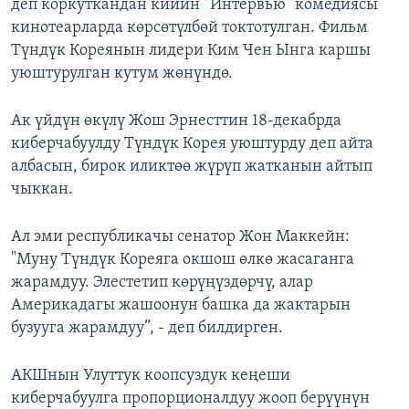
деп коркуткандан кийин “Интервью” комедиясы
кинотеарларда көрсөтүлбөй токтотулган. Фильм
Түндүк Кореянын лидери Ким Чен Ынга каршы
уюштурулган кутум жөнүндө.
Ак үйдүн өкүлү Жош Эрнесттин 18-декабрда
киберчабуулду Түндүк Корея уюштурду деп айта
албасын, бирок иликтөө жүрүп жатканын айтып
чыккан.
Ал эми республикачы сенатор Жон Маккейн:
"Муну Түндүк Кореяга окшош өлкө жасаганга
жарамдуу. Элестетип көрүңүздөрчү, алар
Америкадагы жашоонун башка да жактарын
бузууга жарамдуу”, - деп билдирген.
АКШнын Улуттук коопсуздук кеңеши
киберчабуулга пропорционалдуу жооп берүүнүн