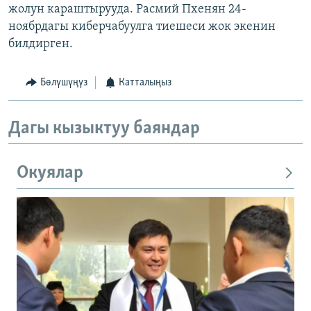
жолун караштырууда. Расмий Пхенян 24-
ноябрдагы киберчабуулга тиешеси жок экенин
билдирген.
Бөлүшүңүз
Катталыңыз
Дагы кызыктуу баяндар
Окуялар