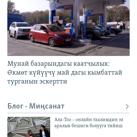
Мунай базарындагы каатчылык:
Өкмөт күйүүчү май дагы кымбаттай
турганын эскертти
Блог - Миңсанат
Ала-Тоо – онлайн таалимдин эл
аралык бешиги болууга тийиш