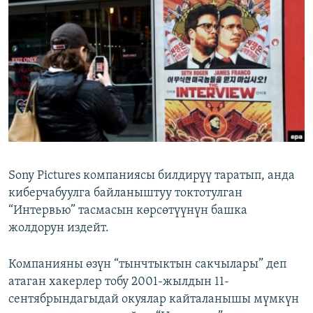
ОНЛАЙН ШЕРИНЕ
ЭЖЕ-СИҢДИЛЕР
АЗАТТЫК+
ЫҢГАЙСЫЗ СУРООЛОР
ЭЕ/АРнун бардык сайттары
Sony Pictures компаниясы билдирүү таратып, анда
киберчабуулга байланыштуу токтотулган
“Интервью” тасмасын көрсөтүүнүн башка
жолдорун издейт.
Компанияны өзүн “тынчтыктын сакчылары” деп
атаган хакерлер тобу 2001-жылдын 11-
сентябрындагыдай окуялар кайталанышы мүмкүн