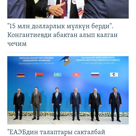
"15 млн долларлык мүлкүн берди".
Конгантиевди абактан алып калган
чечим
"ЕАЭБдин талаптары сакталбай