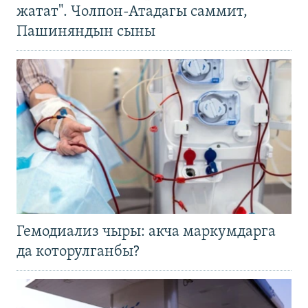
жатат". Чолпон-Атадагы саммит,
Пашиняндын сыны
Гемодиализ чыры: акча маркумдарга
да которулганбы?