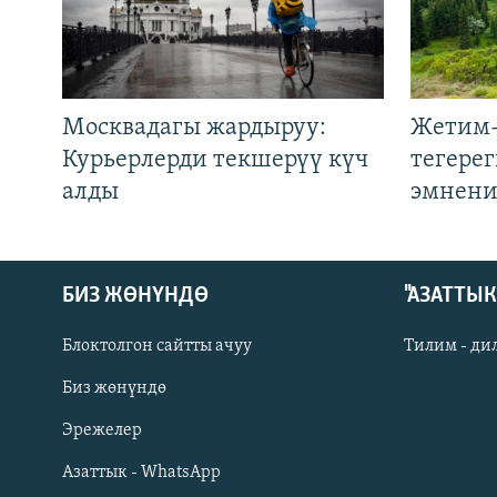
Москвадагы жардыруу:
Жетим-
Курьерлерди текшерүү күч
тегере
алды
эмнени
БИЗ ЖӨНҮНДӨ
"АЗАТТЫ
Блоктолгон сайтты ачуу
Тилим - ди
Биз жөнүндө
Русский
Эрежелер
Азаттык - WhatsApp
ОНЛАЙН ШЕРИНЕ