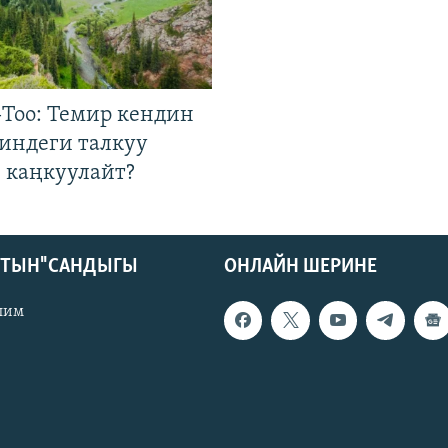
Тоо: Темир кендин
гиндеги талкуу
 каңкуулайт?
КТЫН" САНДЫГЫ
ОНЛАЙН ШЕРИНЕ
лим