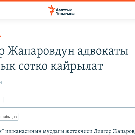
Р
р Жапаровдун адвокаты
ык сотко кайрылат
4
з
ан табыңыз
н” ишканасынын мурдагы жетекчиси Дилгер Жапаров