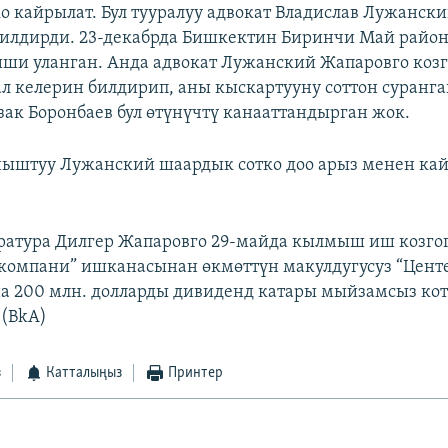
о кайрылат. Бул тууралуу адвокат Владислав Лужанск
билдирди. 23-декабрда Бишкектин Биринчи Май район
ши уланган. Анда адвокат Лужанский Жапаровго коз
л келерин билдирип, аны кыскартууну соттон суранга
зак Боронбаев бул өтүнүчтү канааттандырган жок.
ныштуу Лужанский шаардык сотко доо арыз менен ка
атура Дилгер Жапаровго 29-майда кылмыш иш козгог
 компани” ишканасынан өкмөттүн макулдугусуз “Центе
 200 млн. долларды дивиденд катары мыйзамсыз кот
 (BkA)
з
Катталыңыз
Принтер