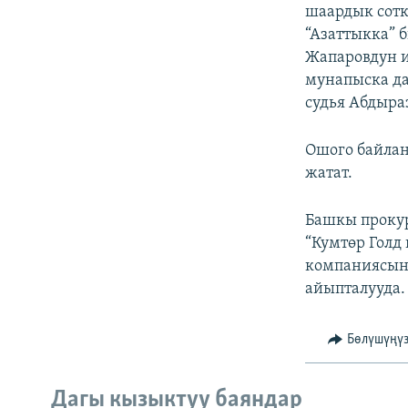
ЭЖЕ-СИҢДИЛЕР
шаардык сотк
“Азаттыкка” 
АЗАТТЫК+
Жапаровдун и
ЫҢГАЙСЫЗ СУРООЛОР
мунапыска да
судья Абдыра
Ошого байла
жатат.
Башкы прокур
“Кумтөр Голд
компаниясына
айыпталууда.
Бөлүшүңү
Дагы кызыктуу баяндар