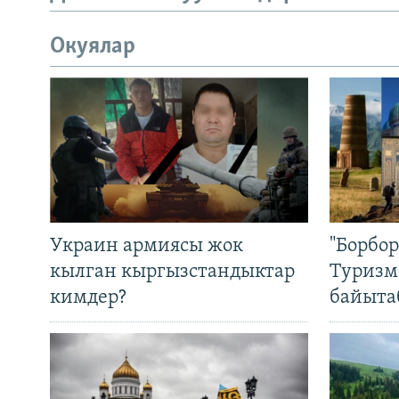
Окуялар
Украин армиясы жок
"Борбо
кылган кыргызстандыктар
Туризм
кимдер?
байыта