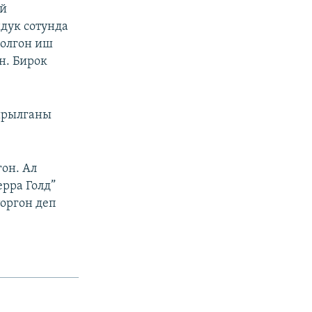
ий
дук сотунда
голгон иш
н. Бирок
йрылганы
он. Ал
рра Голд”
оргон деп