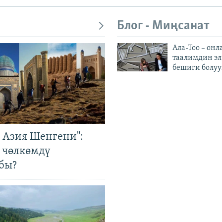
Блог - Миңсанат
Ала-Тоо – онл
таалимдин эл
бешиги болуу
р Азия Шенгени":
 чөлкөмдү
бы?