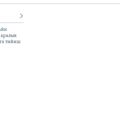
айн
 аралык
га тийиш